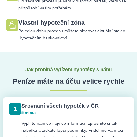
Od začátku procesu je vám k dispozici parťák, který vše
přizpůsobí vašim potřebám.
Vlastní hypoteční zóna
Po celou dobu procesu můžete sledovat aktuální stav v
Hypotečním bankovnictví.
Jak probíhá vyřízení hypotéky s námi
Peníze máte na účtu velice rychle
Srovnání všech hypoték v ČR
1
5 minut
Vyplňte nám co nejvíce informací, zpřesníte si tak
nabídku a získáte lepší podmínky. Přidělíme vám též