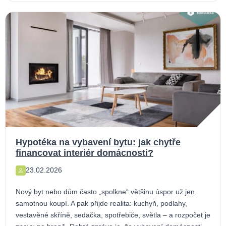
Hypotéka na vybavení bytu: jak chytře
financovat interiér domácnosti?
23.02.2026
Nový byt nebo dům často „spolkne“ většinu úspor už jen
samotnou koupí. A pak přijde realita: kuchyň, podlahy,
vestavěné skříně, sedačka, spotřebiče, světla – a rozpočet je