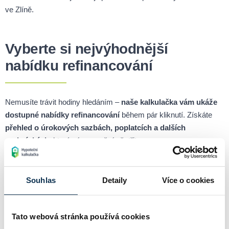
ve Zlíně.
Vyberte si nejvýhodnější
nabídku refinancování
Nemusíte trávit hodiny hledáním –
naše kalkulačka vám ukáže
dostupné nabídky refinancování
během pár kliknutí. Získáte
přehled o úrokových sazbách, poplatcích a dalších
podmínkách
, které vám umožní ušetřit.
Refinancování dostupné nejen
Souhlas
Detaily
Více o cookies
ve Zlíně, ale po celé ČR
Tato webová stránka používá cookies