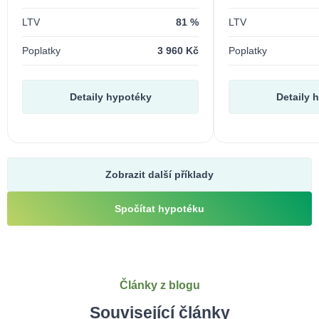
LTV
81 %
LTV
Poplatky
3 960 Kč
Poplatky
Detaily hypotéky
Detaily 
Zobrazit další příklady
Spočítat hypotéku
Články z blogu
Související články