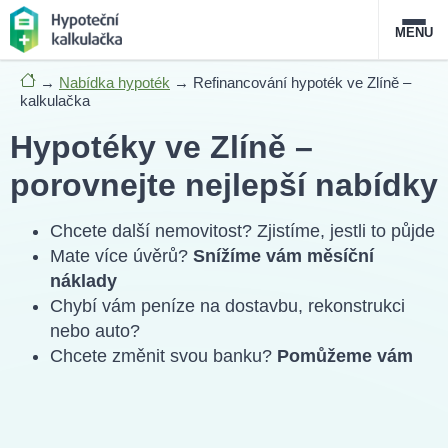
MENU
→
Nabídka hypoték
→
Refinancování hypoték ve Zlíně –
Nabídka hypoték
kalkulačka
Hypotéky ve Zlíně –
Magazín
porovnejte nejlepší nabídky
Průvodce hypotékami
Chcete další nemovitost? Zjistíme, jestli to půjde
O službě
FAQ
Slovník pojmů
Kontakt
Mate více úvěrů?
Snížíme vám měsíční
náklady
Chybí vám peníze na dostavbu, rekonstrukci
nebo auto?
Chcete změnit svou banku?
Pomůžeme vám