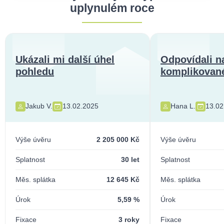
uplynulém roce
Ukázali mi další úhel
Odpovídali n
pohledu
komplikované
Jakub V.
13.02.2025
Hana L.
13.02
Výše úvěru
2 205 000 Kč
Výše úvěru
Splatnost
30 let
Splatnost
Měs. splátka
12 645 Kč
Měs. splátka
Úrok
5,59 %
Úrok
Fixace
3 roky
Fixace