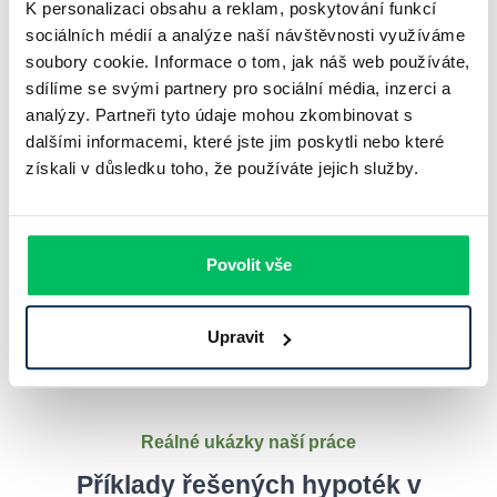
K personalizaci obsahu a reklam, poskytování funkcí
Neomezujte se pouze na nabídky ve Zlíně –
naše služba vám
sociálních médií a analýze naší návštěvnosti využíváme
umožní porovnat refinancování hypoték po celé České
soubory cookie. Informace o tom, jak náš web používáte,
republice
. Prozkoumejte možnosti například v
Olomouci
,
sdílíme se svými partnery pro sociální média, inzerci a
Ostravě
,
Středočeském
nebo
Severomoravském kraji
, a zajistěte
analýzy. Partneři tyto údaje mohou zkombinovat s
si nejvýhodnější financování.
dalšími informacemi, které jste jim poskytli nebo které
získali v důsledku toho, že používáte jejich služby.
Máte specifický požadavek?
Naši hypoteční specialisté vždy dokáží najít
vhodné řešení šité na míru přímo vám.
Povolit vše
Kontaktovat poradce
Upravit
Reálné ukázky naší práce
Příklady řešených hypoték v