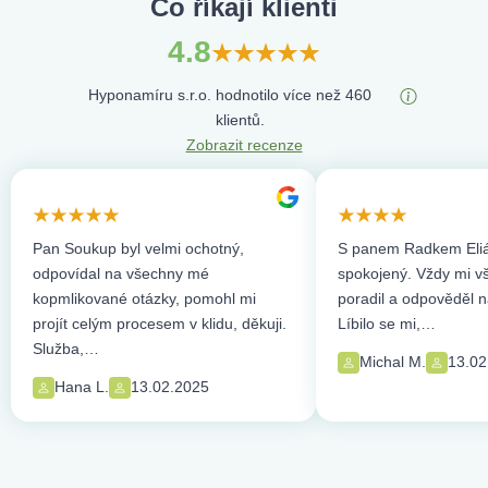
Co říkají klienti
4.8
Hyponamíru s.r.o. hodnotilo více než 460
klientů.
Zobrazit recenze
Pan Soukup byl velmi ochotný,
S panem Radkem Eliá
odpovídal na všechny mé
spokojený. Vždy mi vše
kopmlikované otázky, pomohl mi
poradil a odpověděl n
projít celým procesem v klidu, děkuji.
Líbilo se mi,…
Služba,…
Michal M.
13.02
Hana L.
13.02.2025