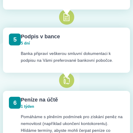
Podpis v bance
5
5 dní
Banka připraví veškerou smluvní dokumentaci k
podpisu na Vámi preferované bankovní pobočce.
Peníze na účtě
6
1 týden
Pomáháme s plněním podmínek pro získání peněz na
nemovitost (například ukončení kontokorentu).
Hlídáme termíny, abyste mohli čerpat peníze co