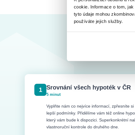
cookie. Informace o tom, jak
tyto údaje mohou zkombinovat
používáte jejich služby.
Jak dlouho tvá vyřízení
Doba vyřízení hypotéky se může