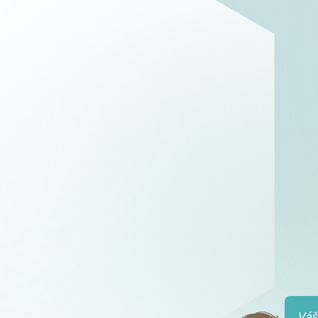
oce
zal
Vše mi dobře vysvětlili
é