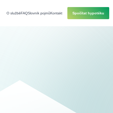
online nástroje vám umožní
rychle a jednoduše porovnat
 refinancování vám přinese nižší splátky a větší finanční
O službě
FAQ
Slovník pojmů
Kontakt
Spočítat hypotéku
e po celé ČR
h České republiky.
Snadno si můžete porovnat možnosti
te možnost získat nejvýhodnější podmínky, ať už bydlíte
Kontaktovat poradce