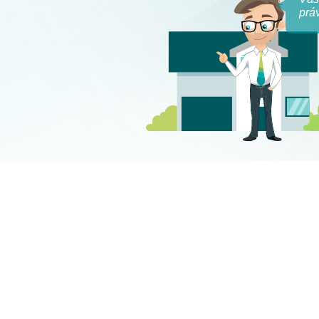
5
Michal M.
13.02.2025
4 850 000 Kč
Výše úvěru
1 000 000 Kč
30 let
Splatnost
20 let
25 911 Kč
Měs. splátka
6 539 Kč
4,89 %
Úrok
4,89 %
3 roky
Fixace
3 roky
62 %
LTV
50 %
4 060 Kč
Poplatky
4 000 Kč
téky
Detaily hypotéky