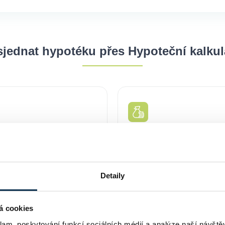
Hypotéka na vybavení bytu: jak
chytře financovat interiér
domácnosti?
23.02.2026
Nový byt nebo dům často „spolkne“ většinu úspor už jen
samotnou koupí. A pak přijde realita: kuchyň, podlahy,
vestavěné skříně, sedačka, spotřebiče, světla – a
Detaily
rozpočet je znovu na hraně. Dobrá zpráva je, že
vybavení domácnosti se dá financovat několika způsoby
a ne vždy musíte sahat po drahé spotřebitelské půjčce.
á cookies
klam, poskytování funkcí sociálních médií a analýze naší návšt
Číst více