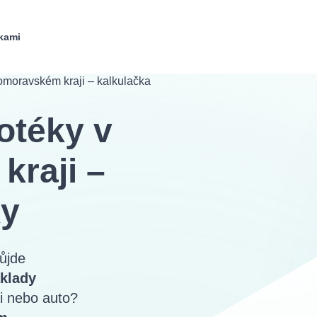
ěsíčních splátkách
a optimalizovat své finanční závazky. Naše 
 výhodnější úvěrové podmínky. Ať už splácíte byt či rodinný dům,
kami
n v Severomoravském kraji, al
bídky nejen v Severomoravském kraji, ale i
v dalších regionec
bo
Jihočeský kraj
. Díky široké nabídce hypotečních produktů má
ký požadavek?
sté vždy dokáží najít vhodné řešení šité na míru přímo vám.