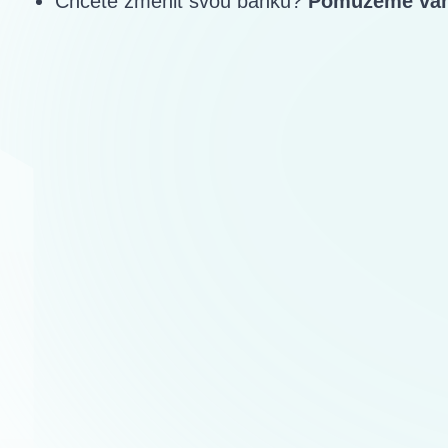
Př
Ukázali mi další úhel
Odpov
pohledu
komp