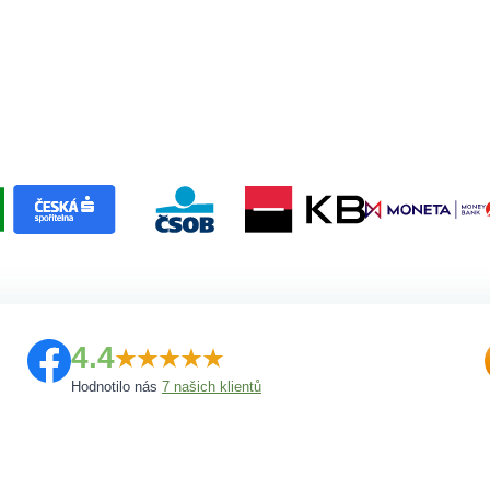
Zobrazit další příklady
Spočítat hypotéku
Články z blogu
Související články