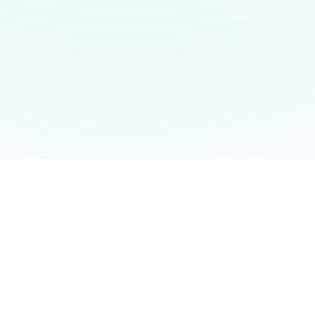
 L.
13.02.2025
David P.
13.02.202
ěru
2 968 000 Kč
Výše úvěru
st
29 let
Splatnost
látka
16 297 Kč
Měs. splátka
5,00 %
Úrok
3 roky
Fixace
85 %
LTV
y
4 060 Kč
Poplatky
Detaily hypotéky
Detaily hypo