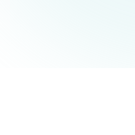
Jakub V.
13.02.2025
Hana
Výše úvěru
2 205 000 Kč
Výše úv
Splatnost
30 let
Splatno
Měs. splátka
12 645 Kč
Měs. sp
Úrok
5,59 %
Úrok
Fixace
3 roky
Fixace
LTV
81 %
LTV
Poplatky
3 960 Kč
Poplatk
Detaily hypotéky