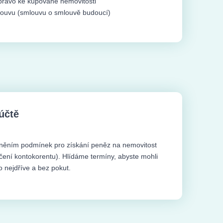
 variantu.
cí titul
a
odhad ceny
avby
a
časový harmonogram
. K
V případě
rekonstrukce
se
cenění nemovitosti
, se pohybují
nemění.
ru
Úroková sazba
bavit.
ost ručit nemovitostí.
ších podmínek na