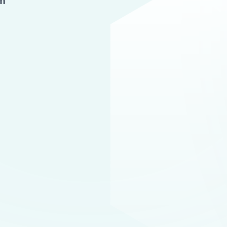
Reálné ukázky naší práce
íklady řešených hypoték v uplynulém r
ídali na moje
Specialista doká
likované otázky
vyjednat výhodn
podmínky