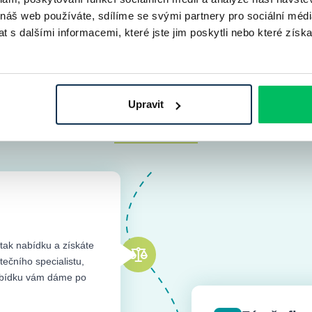
 náš web používáte, sdílíme se svými partnery pro sociální média
 s dalšími informacemi, které jste jim poskytli nebo které získa
Přejít do magazínu
Upravit
Nejčastější dotazy k hypotékám
 hypotéky?
 pohybovat
od jednoho do tří měsíců
, přičemž nejčastěji trvá přibli