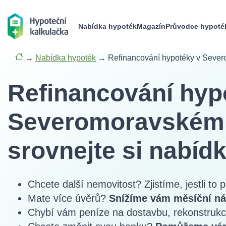
Refinancování představuje ideální způsob,
jak ušetřit na m
nabídky refinancování
v Severomoravském kraji a zajistit si
Nabídka hypoték
Magazín
Průvodce hypoté
jistotu.
Refinancování dostupné neje
Naše kalkulačka refinancování vám pomůže najít nejlepší na
r
efinancování například pro Brno
,
Plzeň
,
Středočeský kraj
ne
kdekoli.
Máte specific
Naši hypoteční speciali