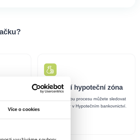
Nedosáhnete na hypotéku? Pomoc
rodiny může být klíčová
20.01.2026
Ceny nemovitostí jsou stále vysoko a hypotéky kvůli
přísnějším pravidlům nedostupnější než dřív. Pokud na
financování vlastního bydlení nedosáhnete sami,
řešením může být pomoc rodiny – a to nejen finanční,
Více o cookies
ale i formální. Podpora blízkých se dnes stává běžnou
cestou, jak si splnit sen o vlastním domově.
ěvnosti využíváme soubory
Číst více