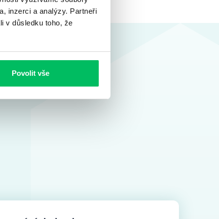
, inzerci a analýzy. Partneři
li v důsledku toho, že
Povolit vše
žně
dva měsíce
. Hlavním důvodem