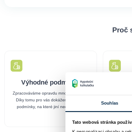
Hypoteční trh se rokem 2026
probouzí – co se změnilo?
17.03.2026
Souhlas
Tato webová stránka použív
K personalizaci obsahu a re
Číst více