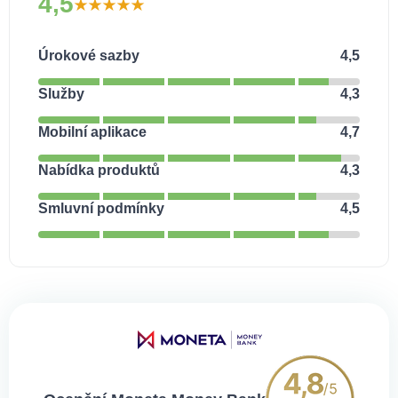
4,5
Úrokové sazby
4,5
Služby
4,3
Mobilní aplikace
4,7
Nabídka produktů
4,3
Smluvní podmínky
4,5