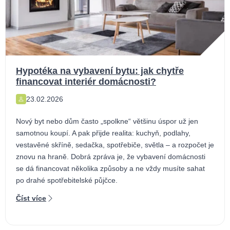
Hypotéka na vybavení bytu: jak chytře
financovat interiér domácnosti?
23.02.2026
Nový byt nebo dům často „spolkne“ většinu úspor už jen
samotnou koupí. A pak přijde realita: kuchyň, podlahy,
vestavěné skříně, sedačka, spotřebiče, světla – a rozpočet je
znovu na hraně. Dobrá zpráva je, že vybavení domácnosti
se dá financovat několika způsoby a ne vždy musíte sahat
po drahé spotřebitelské půjčce.
Číst více