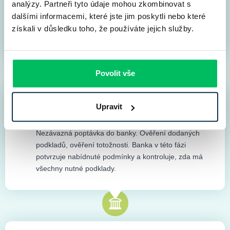
nabídku a získáte lepší podmínky. Přidělíme vám též
analýzy. Partneři tyto údaje mohou zkombinovat s
online hypotečního specialistu, který vám bude k
dalšími informacemi, které jste jim poskytli nebo které
dispozici. Superkonkrétní nabídku vám dáme po
získali v důsledku toho, že používáte jejich služby.
vlastnoruční kontrole do druhého dne.
Povolit vše
Záměr financování do banky
Upravit
2
do 1 dne
Nezávazná poptávka do banky. Ověření dodaných
podkladů, ověření totožnosti. Banka v této fázi
potvrzuje nabídnuté podmínky a kontroluje, zda má
všechny nutné podklady.