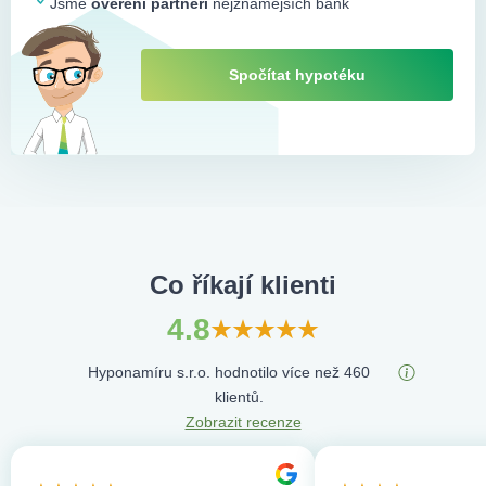
Jsme
ověření partneři
nejznámějších bank
Spočítat hypotéku
Co říkají klienti
4.8
Hyponamíru s.r.o. hodnotilo více než 460
klientů.
Zobrazit recenze