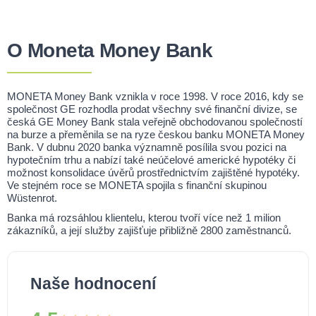
O Moneta Money Bank
MONETA Money Bank vznikla v roce 1998. V roce 2016, kdy se
společnost GE rozhodla prodat všechny své finanční divize, se
česká GE Money Bank stala veřejně obchodovanou společností
na burze a přeměnila se na ryze českou banku MONETA Money
Bank. V dubnu 2020 banka významně posílila svou pozici na
hypotečním trhu a nabízí také neúčelové americké hypotéky či
možnost konsolidace úvěrů prostřednictvím zajištěné hypotéky.
Ve stejném roce se MONETA spojila s finanční skupinou
Wüstenrot.
Banka má rozsáhlou klientelu, kterou tvoří více než 1 milion
zákazníků, a její služby zajišťuje přibližně 2800 zaměstnanců.
Naše hodnocení