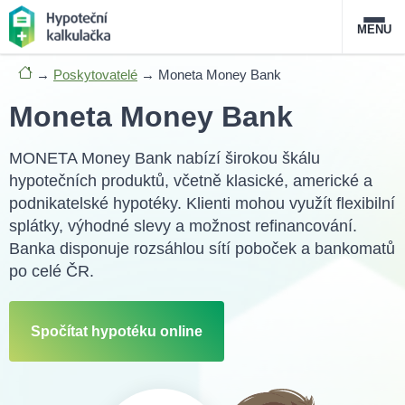
MENU
→
Poskytovatelé
→
Moneta Money Bank
Nabídka hypoték
Moneta Money Bank
Magazín
MONETA Money Bank nabízí širokou škálu
hypotečních produktů, včetně klasické, americké a
Průvodce hypotékami
podnikatelské hypotéky. Klienti mohou využít flexibilní
O službě
splátky, výhodné slevy a možnost refinancování.
FAQ
Slovník pojmů
Kontakt
Banka disponuje rozsáhlou sítí poboček a bankomatů
po celé ČR.
Spočítat hypotéku online