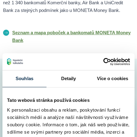
než 1 340 bankomatů Komerční banky, Air Bank a UniCredit
Bank za stejných podmínek jako u MONETA Money Bank.
Seznam a mapa poboček a bankomatů MONETA Money
Bank
Jak probíhá vyřízení hypotéky s námi
Souhlas
Detaily
Více o cookies
Peníze máte na účtu velice rychle
Tato webová stránka používá cookies
K personalizaci obsahu a reklam, poskytování funkcí
Srovnání všech hypoték v ČR
1
sociálních médií a analýze naší návštěvnosti využíváme
5 minut
soubory cookie. Informace o tom, jak náš web používáte,
Vyplňte nám co nejvíce informací, zpřesníte si tak
sdílíme se svými partnery pro sociální média, inzerci a