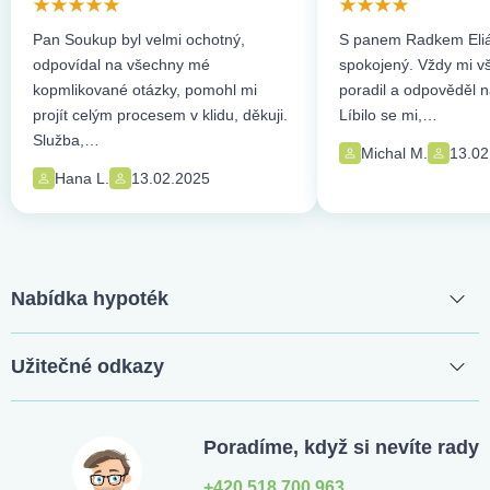
Pan Soukup byl velmi ochotný,
S panem Radkem Eliá
odpovídal na všechny mé
spokojený. Vždy mi vše
kopmlikované otázky, pomohl mi
poradil a odpověděl n
projít celým procesem v klidu, děkuji.
Líbilo se mi,…
Služba,…
Michal M.
13.02
Hana L.
13.02.2025
Nabídka hypoték
Užitečné odkazy
Poradíme, když si nevíte rady
+420 518 700 963