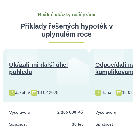
Reálné ukázky naší práce
Příklady řešených hypoték v
uplynulém roce
Ukázali mi další úhel
Odpovídali n
pohledu
komplikované
Jakub V.
13.02.2025
Hana L.
13.02
Výše úvěru
2 205 000 Kč
Výše úvěru
Splatnost
30 let
Splatnost