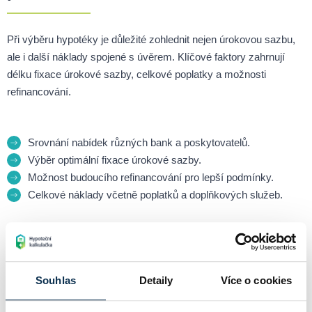
Při výběru hypotéky je důležité zohlednit nejen úrokovou sazbu,
ale i další náklady spojené s úvěrem. Klíčové faktory zahrnují
délku fixace úrokové sazby, celkové poplatky a možnosti
refinancování.
Srovnání nabídek různých bank a poskytovatelů.
Výběr optimální fixace úrokové sazby.
Možnost budoucího refinancování pro lepší podmínky.
Celkové náklady včetně poplatků a doplňkových služeb.
Jak získat hypotéku pro mladé
Souhlas
Detaily
Více o cookies
Proces žádosti o hypotéku zahrnuje několik kroků. Nejprve je
nutné srovnat dostupné nabídky a zvolit nejvýhodnější variantu.