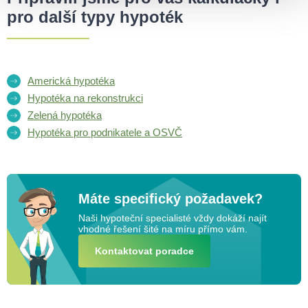
pro další typy hypoték
Americká hypotéka
Hypotéka na rekonstrukci
Zelená hypotéka
Hypotéka pro podnikatele a OSVČ
Máte specifický požadavek?
Naši hypoteční specialisté vždy dokáží najít
vhodné řešení šité na míru přímo vám.
Kontaktovat poradce