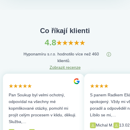
Co říkají klienti
4.8
Hyponamíru s.r.o. hodnotilo více než 460
klientů.
Zobrazit recenze
Pan Soukup byl velmi ochotný,
S panem Radkem Eliá
odpovídal na všechny mé
spokojený. Vždy mi vše
kopmlikované otázky, pomohl mi
poradil a odpověděl n
projít celým procesem v klidu, děkuji.
Líbilo se mi,…
Služba,…
Michal M.
13.02