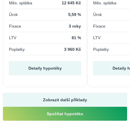
Měs. splátka
12 645 Kč
Měs. splátka
Úrok
5,59 %
Úrok
Fixace
3 roky
Fixace
LTV
81 %
LTV
Poplatky
3 960 Kč
Poplatky
Detaily hypotéky
Detaily 
Zobrazit další příklady
Spočítat hypotéku