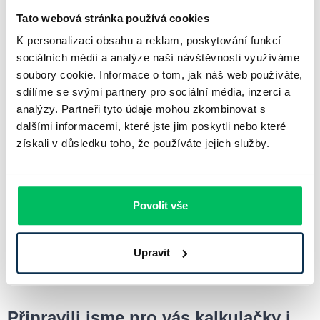
Následně se podává žádost, která zahrnuje doložení příjmů a
Tato webová stránka používá cookies
dalších dokumentů. Po schválení úvěru dochází k podpisu
K personalizaci obsahu a reklam, poskytování funkcí
smlouvy a čerpání financí.
sociálních médií a analýze naší návštěvnosti využíváme
soubory cookie. Informace o tom, jak náš web používáte,
sdílíme se svými partnery pro sociální média, inzerci a
Srovnání hypoték pomocí online kalkulačky.
analýzy. Partneři tyto údaje mohou zkombinovat s
Podání žádosti včetně doložení potřebných dokumentů.
dalšími informacemi, které jste jim poskytli nebo které
Schválení úvěru a podpis hypoteční smlouvy.
získali v důsledku toho, že používáte jejich služby.
Čerpání hypotéky na pořízení nebo rekonstrukci nemovitosti.
Povolit vše
Investice do vlastního bydlení je zásadním krokem, proto je
důležité vybrat vhodný úvěr s co nejvýhodnějšími podmínkami.
Pečlivé porovnání a správné rozhodnutí může přinést dlouhodobé
Upravit
finanční úspory.
Připravili jsme pro vás kalkulačky i