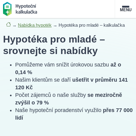
MENU
→
Nabídka hypoték
→
Hypotéka pro mladé – kalkulačka
Nabídka hypoték
Hypotéka pro mladé –
Magazín
srovnejte si nabídky
Průvodce hypotékami
Pomůžeme vám snížit úrokovou sazbu
až o
0,14 %
O službě
FAQ
Slovník pojmů
Kontakt
Našim klientům se daří
ušetřit v průměru 141
120 Kč
Počet zájemců o naše služby
se meziročně
zvýšil o 79 %
Naše hypoteční poradenství využilo
přes 77 000
lidí