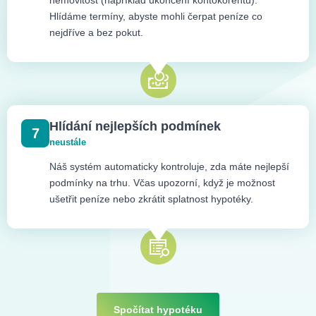
nemovitost (například ukončení kontokorentu).
Hlídáme termíny, abyste mohli čerpat peníze co
nejdříve a bez pokut.
Hlídání nejlepších podmínek
7
neustále
Náš systém automaticky kontroluje, zda máte nejlepší
podmínky na trhu. Včas upozorní, když je možnost
ušetřit peníze nebo zkrátit splatnost hypotéky.
Spočítat hypotéku