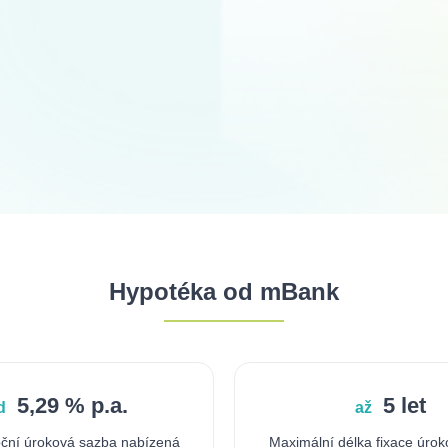
Hypotéka od mBank
5,29 % p.a.
5 let
d
až
roční úroková sazba nabízená
Maximální délka fixace úrok