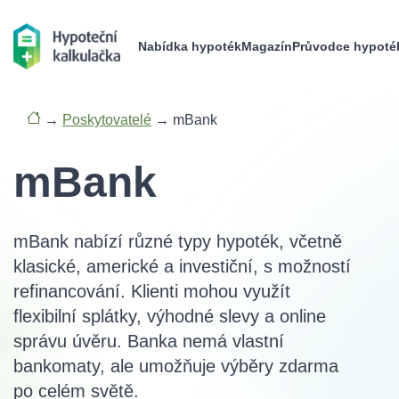
Nabídka hypoték
Magazín
Průvodce hypoté
→
Poskytovatelé
→
mBank
mBank
mBank nabízí různé typy hypoték, včetně
klasické, americké a investiční, s možností
refinancování. Klienti mohou využít
flexibilní splátky, výhodné slevy a online
správu úvěru. Banka nemá vlastní
bankomaty, ale umožňuje výběry zdarma
po celém světě.