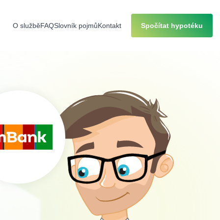
O službě
FAQ
Slovník pojmů
Kontakt
Spočítat hypotéku