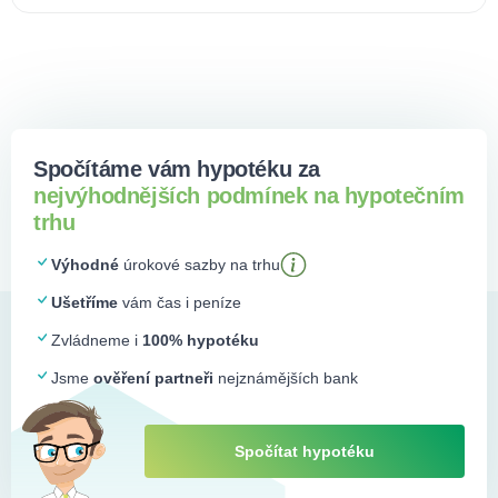
Spočítáme vám hypotéku za
nejvýhodnějších podmínek na hypotečním
trhu
Výhodné
úrokové sazby na trhu
Ušetříme
vám čas i peníze
Zvládneme i
100% hypotéku
Jsme
ověření partneři
nejznámějších bank
Spočítat hypotéku