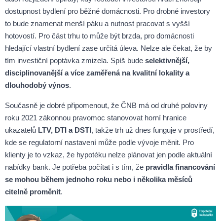
dostupnost bydlení pro běžné domácnosti. Pro drobné investory
to bude znamenat menší páku a nutnost pracovat s vyšší
hotovostí. Pro část trhu to může být brzda, pro domácnosti
hledající vlastní bydlení zase určitá úleva. Nelze ale čekat, že by
tím investiční poptávka zmizela. Spíš bude
selektivnější,
disciplinovanější a více zaměřená na kvalitní lokality a
dlouhodobý výnos
.
Současně je dobré připomenout, že ČNB má od druhé poloviny
roku 2021 zákonnou pravomoc stanovovat horní hranice
ukazatelů
LTV, DTI a DSTI
, takže trh už dnes funguje v prostředí,
kde se regulatorní nastavení může podle vývoje měnit. Pro
klienty je to vzkaz, že hypotéku nelze plánovat jen podle aktuální
nabídky bank. Je potřeba počítat i s tím, že
pravidla financování
se mohou během jednoho roku nebo i několika měsíců
citelně proměnit
.