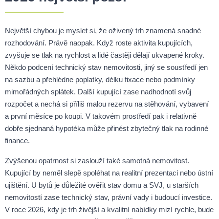
Největší chybou je myslet si, že oživený trh znamená snadné
rozhodování. Právě naopak. Když roste aktivita kupujících,
zvyšuje se tlak na rychlost a lidé častěji dělají ukvapené kroky.
Někdo podcení technický stav nemovitosti, jiný se soustředí jen
na sazbu a přehlédne poplatky, délku fixace nebo podmínky
mimořádných splátek. Další kupující zase nadhodnotí svůj
rozpočet a nechá si příliš malou rezervu na stěhování, vybavení
a první měsíce po koupi. V takovém prostředí pak i relativně
dobře sjednaná hypotéka může přinést zbytečný tlak na rodinné
finance.
Zvýšenou opatrnost si zaslouží také samotná nemovitost.
Kupující by neměl slepě spoléhat na realitní prezentaci nebo ústní
ujištění. U bytů je důležité ověřit stav domu a SVJ, u starších
nemovitostí zase technický stav, právní vady i budoucí investice.
V roce 2026, kdy je trh živější a kvalitní nabídky mizí rychle, bude