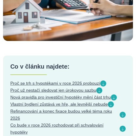
Co v článku najdete:
Proč se trh s hypotékami v roce 2026 probouzí
Proč už nestačí sledovat jen úrokovou sazbu
Nová pravidla pro investiční hypotéky mění část trhu
Vlastní bydlení zůstává ve hře, ale levnější nebude
Refinancování a konec fixace budou velké téma roku
2026
Co bude v roce 2026 rozhodovat při schvalování
hypotéky