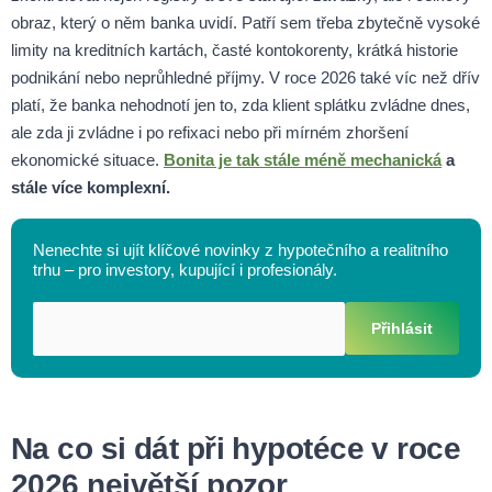
obraz, který o něm banka uvidí. Patří sem třeba zbytečně vysoké
limity na kreditních kartách, časté kontokorenty, krátká historie
podnikání nebo neprůhledné příjmy. V roce 2026 také víc než dřív
platí, že banka nehodnotí jen to, zda klient splátku zvládne dnes,
ale zda ji zvládne i po refixaci nebo při mírném zhoršení
ekonomické situace.
Bonita je tak stále méně mechanická
a
stále více komplexní.
Nenechte si ujít klíčové novinky z hypotečního a realitního
trhu – pro investory, kupující i profesionály.
Přihlásit
Na co si dát při hypotéce v roce
2026 největší pozor