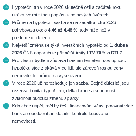
Hypoteční trh v roce 2026 skutečně ožil a začátek roku
ukázal velmi silnou poptávku po nových úvěrech.
Průměrná hypoteční sazba se na začátku roku 2026
pohybovala okolo
4,46 až 4,48 %
, tedy níže než v
předchozích letech.
Největší změna se týká investičních hypoték: od
1. dubna
2026
ČNB doporučuje přísnější limity
LTV 70 % a DTI 7
.
Pro vlastní bydlení zůstává hlavním tématem dostupnost:
hypotéku sice získává více lidí, ale zároveň rostou ceny
nemovitostí i průměrná výše úvěru.
V roce 2026 už nerozhoduje jen sazba. Stejně důležité jsou
rezerva, bonita, typ příjmu, délka fixace a schopnost
zvládnout budoucí změnu splátky.
Kdo chce uspět, měl by řešit financování včas, porovnat více
bank a nepodcenit ani detailní kontrolu kupované
nemovitosti.