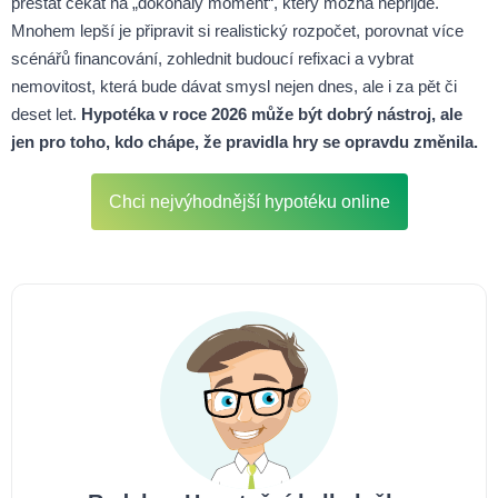
přestat čekat na „dokonalý moment“, který možná nepřijde.
Mnohem lepší je připravit si realistický rozpočet, porovnat více
scénářů financování, zohlednit budoucí refixaci a vybrat
nemovitost, která bude dávat smysl nejen dnes, ale i za pět či
deset let.
Hypotéka v roce 2026 může být dobrý nástroj, ale
jen pro toho, kdo chápe, že pravidla hry se opravdu změnila.
Chci nejvýhodnější hypotéku online