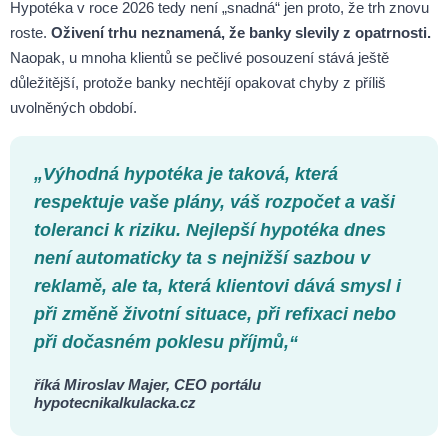
Hypotéka v roce 2026 tedy není „snadná“ jen proto, že trh znovu
roste.
Oživení trhu neznamená, že banky slevily z opatrnosti.
Naopak, u mnoha klientů se pečlivé posouzení stává ještě
důležitější, protože banky nechtějí opakovat chyby z příliš
uvolněných období.
„Výhodná hypotéka je taková, která
respektuje vaše plány, váš rozpočet a vaši
toleranci k riziku.
Nejlepší hypotéka dnes
není automaticky ta s nejnižší sazbou v
reklamě, ale ta, která klientovi dává smysl i
při změně životní situace, při refixaci nebo
při dočasném poklesu příjmů,“
říká Miroslav Majer, CEO portálu
hypotecnikalkulacka.cz