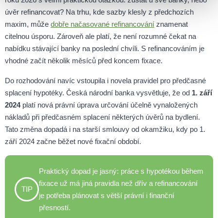
úvěr refinancovat? Na trhu, kde sazby klesly z předchozích
maxim, může
dobře načasované refinancování
znamenat
citelnou úsporu. Zároveň ale platí, že není rozumné čekat na
nabídku stávající banky na poslední chvíli. S refinancováním je
vhodné začít několik měsíců před koncem fixace.
Do rozhodování navíc vstoupila i novela pravidel pro předčasné
splacení hypotéky. Česká národní banka vysvětluje, že od
1. září
2024
platí nová právní úprava určování účelně vynaložených
nákladů při předčasném splacení některých úvěrů na bydlení.
Tato změna dopadá i na starší smlouvy od okamžiku, kdy po 1.
září 2024 začne běžet nové fixační období.
Praktický dopad je jasný: práce s hypotékou během
fixace už má jiná pravidla než dřív a refinancování
TIP
je potřeba plánovat s větší právní i finanční
přesností.