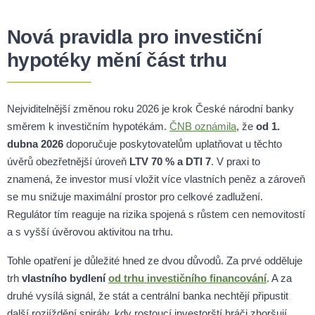
Nová pravidla pro investiční
hypotéky mění část trhu
Nejviditelnější změnou roku 2026 je krok České národní banky
směrem k investičním hypotékám.
ČNB oznámila
, že
od 1.
dubna 2026
doporučuje poskytovatelům uplatňovat u těchto
úvěrů obezřetnější úroveň
LTV 70 % a DTI 7
. V praxi to
znamená, že investor musí vložit více vlastních peněz a zároveň
se mu snižuje maximální prostor pro celkové zadlužení.
Regulátor tím reaguje na rizika spojená s růstem cen nemovitostí
a s vyšší úvěrovou aktivitou na trhu.
Tohle opatření je důležité hned ze dvou důvodů. Za prvé odděluje
trh
vlastního bydlení
od trhu investičního financování
. A za
druhé vysílá signál, že stát a centrální banka nechtějí připustit
další rozjíždění spirály, kdy rostoucí investorští hráči zhoršují