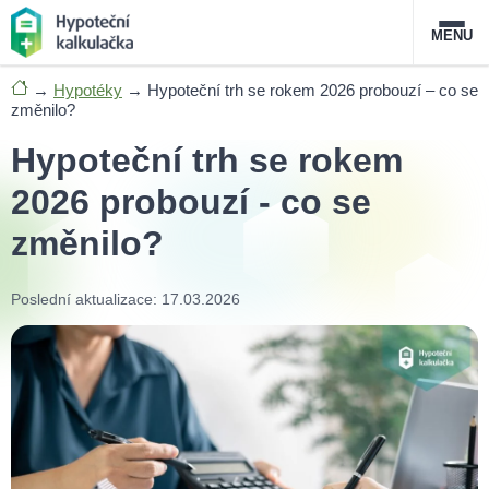
MENU
→
Hypotéky
→
Hypoteční trh se rokem 2026 probouzí – co se
Nabídka hypoték
změnilo?
Hypoteční trh se rokem
Magazín
2026 probouzí - co se
Průvodce hypotékami
změnilo?
O službě
FAQ
Slovník pojmů
Kontakt
Poslední aktualizace: 17.03.2026