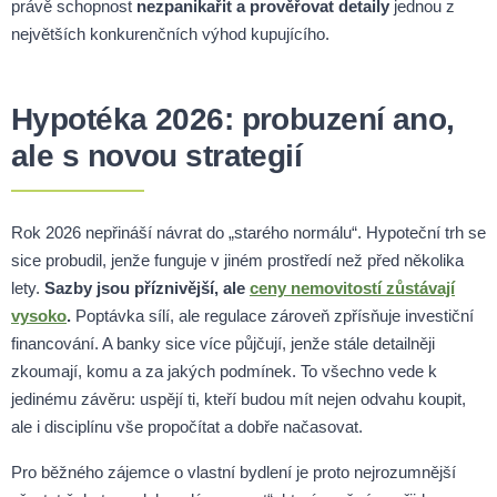
právě schopnost
nezpanikařit a prověřovat detaily
jednou z
největších konkurenčních výhod kupujícího.
Hypotéka 2026: probuzení ano,
ale s novou strategií
Rok 2026 nepřináší návrat do „starého normálu“. Hypoteční trh se
sice probudil, jenže funguje v jiném prostředí než před několika
lety.
Sazby jsou příznivější, ale
ceny nemovitostí zůstávají
vysoko
.
Poptávka sílí, ale regulace zároveň zpřísňuje investiční
financování. A banky sice více půjčují, jenže stále detailněji
zkoumají, komu a za jakých podmínek. To všechno vede k
jedinému závěru: uspějí ti, kteří budou mít nejen odvahu koupit,
ale i disciplínu vše propočítat a dobře načasovat.
Pro běžného zájemce o vlastní bydlení je proto nejrozumnější