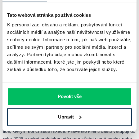
modernizací a refinancováním starších
Tato webová stránka používá cookies
úvěrů. Hypotéka tak už dávno není jen
nástroj pro první koupi, ale i pro chytré
K personalizaci obsahu a reklam, poskytování funkcí
sociálních médií a analýze naší návštěvnosti využíváme
přeuspořádání rodinných financí v průběhu
soubory cookie. Informace o tom, jak náš web používáte,
let,“
sdílíme se svými partnery pro sociální média, inzerci a
analýzy. Partneři tyto údaje mohou zkombinovat s
připomíná to Marek Pavlík, zakladatel a CEO portálu
hypotecnikalkulacka.cz
dalšími informacemi, které jste jim poskytli nebo které
získali v důsledku toho, že používáte jejich služby.
Refinancování a konec fixace
Povolit vše
budou velké téma roku 2026
Upravit
Vedle nových kupujících budou hypoteční trh významně pohánět i
lidé, kterým končí starší fixace. Právě tito klienti často vstupují do
roku 2026 s velmi praktickou otázkou: zůstat u své banky, nebo