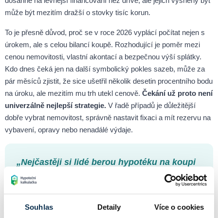
dosáhne na levnější financování než dříve, ale jejich vysněný byt
může být mezitím dražší o stovky tisíc korun.
To je přesně důvod, proč se v roce 2026 vyplácí počítat nejen s
úrokem, ale s celou bilancí koupě. Rozhodující je poměr mezi
cenou nemovitosti, vlastní akontací a bezpečnou výší splátky.
Kdo dnes čeká jen na další symbolický pokles sazeb, může za
pár měsíců zjistit, že sice ušetřil několik desetin procentního bodu
na úroku, ale mezitím mu trh utekl cenově.
Čekání už proto není
univerzálně nejlepší strategie.
V řadě případů je důležitější
dobře vybrat nemovitost, správně nastavit fixaci a mít rezervu na
vybavení, opravy nebo nenadálé výdaje.
„Nejčastěji si lidé berou hypotéku na koupi
bytu, domu nebo pozemku, případně na
výstavbu
. V roce 2026 je ale důležité dodat
ještě jednu věc: financování bydlení se stále
Souhlas
Detaily
Více o cookies
častěji propojuje také s rekonstrukcí,