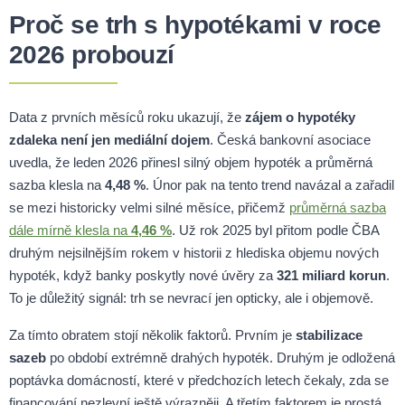
Proč se trh s hypotékami v roce
2026 probouzí
Data z prvních měsíců roku ukazují, že
zájem o hypotéky
zdaleka není jen mediální dojem
. Česká bankovní asociace
uvedla, že leden 2026 přinesl silný objem hypoték a průměrná
sazba klesla na
4,48 %
. Únor pak na tento trend navázal a zařadil
se mezi historicky velmi silné měsíce, přičemž
průměrná sazba
dále mírně klesla na
4,46 %
. Už rok 2025 byl přitom podle ČBA
druhým nejsilnějším rokem v historii z hlediska objemu nových
hypoték, když banky poskytly nové úvěry za
321 miliard korun
.
To je důležitý signál: trh se nevrací jen opticky, ale i objemově.
Za tímto obratem stojí několik faktorů. Prvním je
stabilizace
sazeb
po období extrémně drahých hypoték. Druhým je odložená
poptávka domácností, které v předchozích letech čekaly, zda se
financování nezlevní ještě výrazněji. A třetím faktorem je prostá