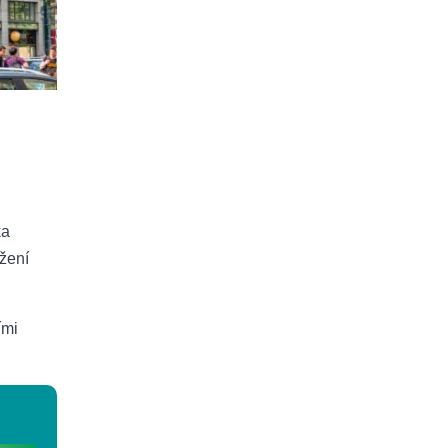
ka
ržení
ími