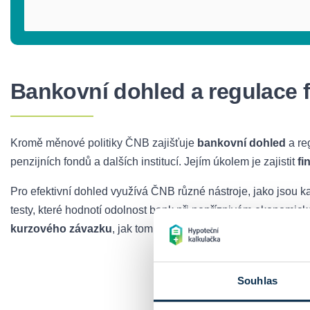
Bankovní dohled a regulace 
Kromě měnové politiky ČNB zajišťuje
bankovní dohled
a re
penzijních fondů a dalších institucí. Jejím úkolem je zajistit
fi
Pro efektivní dohled využívá ČNB různé nástroje, jako jsou k
testy, které hodnotí odolnost bank při nepříznivém ekonomi
kurzového závazku
, jak tomu bylo v roce 2013, kdy ČNB um
Chci si spo
Souhlas