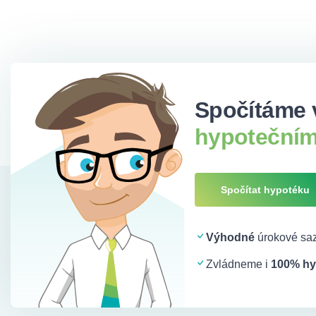
Spočítáme 
hypotečním
Spočítat hypotéku
Výhodné
úrokové saz
Zvládneme i
100% hy