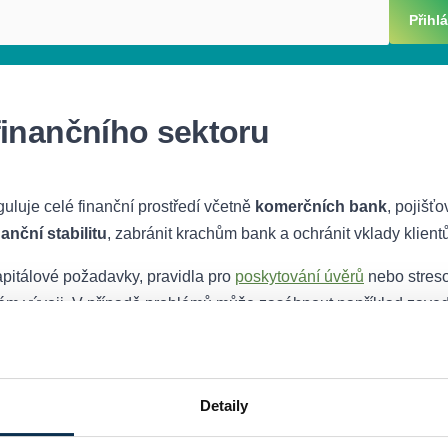
Přihlá
finančního sektoru
guluje celé finanční prostředí včetně
komerčních bank
, pojišťo
nanční stabilitu
, zabránit krachům bank a ochránit vklady klient
apitálové požadavky, pravidla pro
poskytování úvěrů
nebo stres
ckém vývoji. V případě problémů může zasáhnout například zave
ěle oslabovala kurz české koruny.
čítat hypotéku online
Detaily