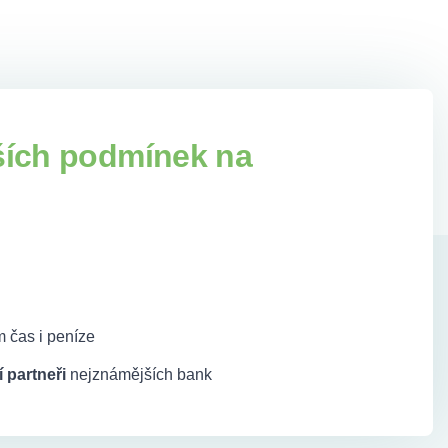
ších podmínek na
 čas i peníze
 partneři
nejznámějších bank