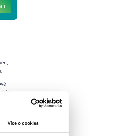
sit
ven,
ů.
ové
dením
Více o cookies