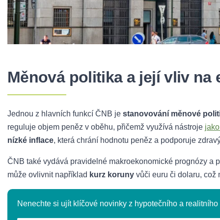
Měnová politika a její vliv n
Jednou z hlavních funkcí ČNB je
stanovování měnové polit
reguluje objem peněz v oběhu, přičemž využívá nástroje
jak
nízké inflace
, která chrání hodnotu peněz a podporuje zdrav
ČNB také vydává pravidelné makroekonomické prognózy a po
může ovlivnit například
kurz koruny
vůči euru či dolaru, což
Nenechte si ujít klíčové novinky z hypotečního a realitního t