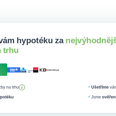
vám hypotéku za
nejvýhodněj
 trhu
by na trhu
Ušetříme
vám
potéku
Jsme
ověření