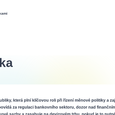
kami
ka
ky, která plní klíčovou roli při řízení měnové politiky a zaj
dpovídá za regulaci bankovního sektoru, dozor nad finančním
kové sazby a zasahuje na devizovém trhu, pokud je to nutn