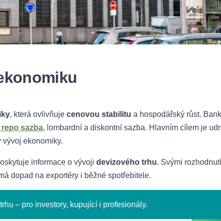
a ekonomiku
iky
, která ovlivňuje
cenovou stabilitu
a hospodářský růst. Ban
o
repo sazba
, lombardní a diskontní sazba. Hlavním cílem je ud
ý vývoj ekonomiky.
skytuje informace o vývoji
devizového trhu
. Svými rozhodnut
 má dopad na exportéry i běžné spotřebitele.
rhu – pro investory, kupující i profesionály.