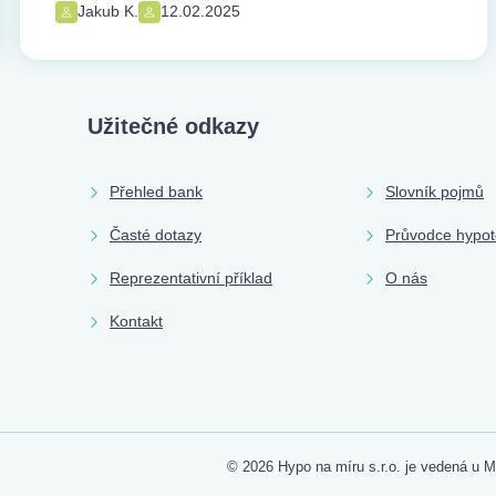
Jakub K.
12.02.2025
Užitečné odkazy
Přehled bank
Slovník pojmů
Časté dotazy
Průvodce hypo
Reprezentativní příklad
O nás
Kontakt
© 2026 Hypo na míru s.r.o. je vedená u