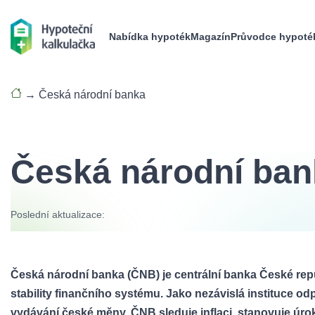
Nabídka hypoték
Magazín
Průvodce hypoté
→
Česká národní banka
Česká národní ban
Poslední aktualizace:
Česká národní banka (ČNB) je centrální banka České republi
stability finančního systému. Jako nezávislá instituce o
vydávání české měny. ČNB sleduje inflaci, stanovuje úro