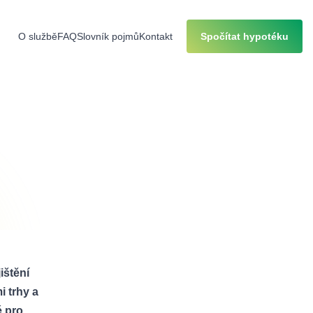
O službě
FAQ
Slovník pojmů
Kontakt
Spočítat hypotéku
ištění
i trhy a
é pro