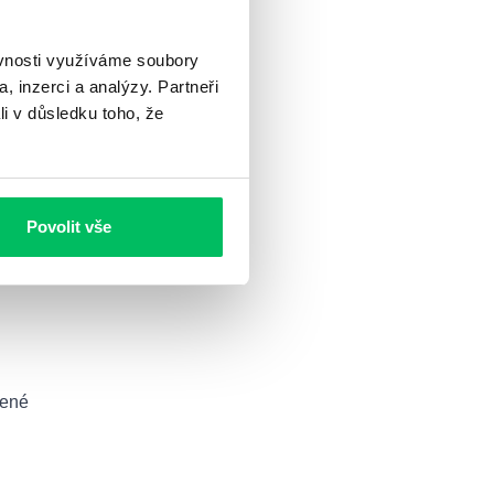
ěvnosti využíváme soubory
, inzerci a analýzy. Partneři
li v důsledku toho, že
čují
Povolit vše
vené