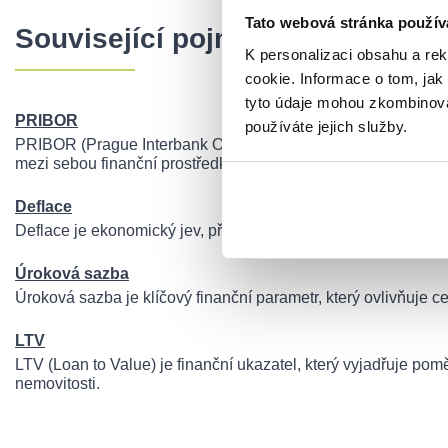
Tato webová stránka použív
Související pojmy
K personalizaci obsahu a re
cookie. Informace o tom, jak
tyto údaje mohou zkombinovat
PRIBOR
používáte jejich služby.
PRIBOR (Prague Interbank Offered Rate) je referenční úroko
mezi sebou finanční prostředky.
Deflace
Deflace je ekonomický jev, při kterém dochází k poklesu cen
Úroková sazba
Úroková sazba je klíčový finanční parametr, který ovlivňuje c
LTV
LTV (Loan to Value) je finanční ukazatel, který vyjadřuje p
nemovitosti.