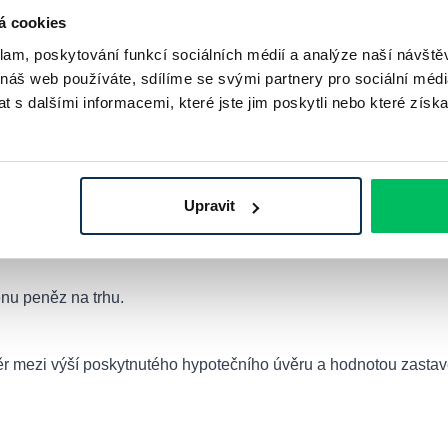
á cookies
klam, poskytování funkcí sociálních médií a analýze naší návšt
 náš web používáte, sdílíme se svými partnery pro sociální média
 s dalšími informacemi, které jste jim poskytli nebo které získa
vá sazba, za kterou si banky na českém mezibankovním trhu půj
Upravit
ové hladiny zboží a služeb v ekonomice.
enu peněz na trhu.
oměr mezi výší poskytnutého hypotečního úvěru a hodnotou zasta