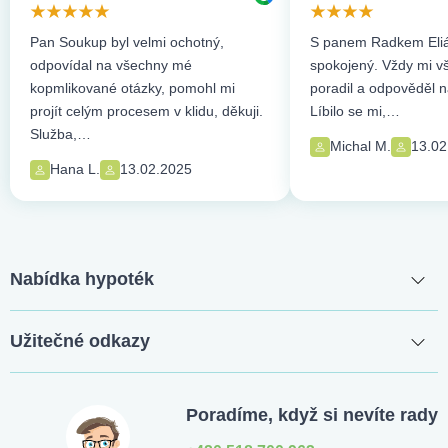
Pan Soukup byl velmi ochotný,
S panem Radkem Eliá
odpovídal na všechny mé
spokojený. Vždy mi vše
kopmlikované otázky, pomohl mi
poradil a odpověděl n
projít celým procesem v klidu, děkuji.
Líbilo se mi,…
Služba,…
Michal M.
13.02
Hana L.
13.02.2025
Nabídka hypoték
Užitečné odkazy
Poradíme, když si nevíte rady