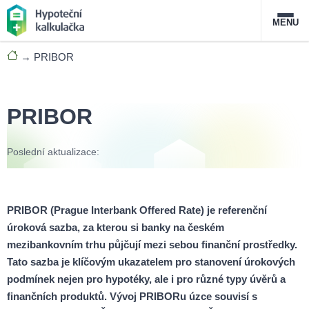
MENU
→
PRIBOR
Nabídka hypoték
Magazín
PRIBOR
Průvodce hypotékami
Poslední aktualizace:
O službě
FAQ
Slovník pojmů
Kontakt
PRIBOR (Prague Interbank Offered Rate) je referenční
úroková sazba, za kterou si banky na českém
mezibankovním trhu půjčují mezi sebou finanční prostředky.
Tato sazba je klíčovým ukazatelem pro stanovení úrokových
podmínek nejen pro hypotéky, ale i pro různé typy úvěrů a
finančních produktů. Vývoj PRIBORu úzce souvisí s