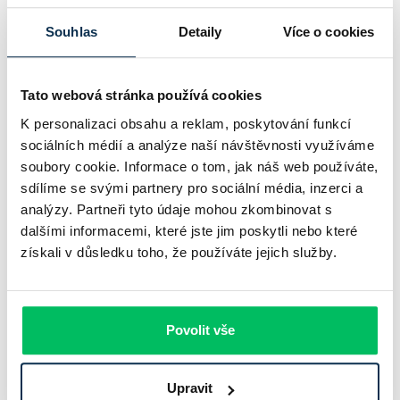
Souhlas
Detaily
Více o cookies
Související pojmy
Tato webová stránka používá cookies
K personalizaci obsahu a reklam, poskytování funkcí
Úroková sazba
sociálních médií a analýze naší návštěvnosti využíváme
Úroková sazba je klíčový finanční parametr, který ovlivňuje cenu
soubory cookie. Informace o tom, jak náš web používáte,
peněz na trhu.
sdílíme se svými partnery pro sociální média, inzerci a
Deflace
analýzy. Partneři tyto údaje mohou zkombinovat s
Deflace je ekonomický jev, při kterém dochází k poklesu cenové
dalšími informacemi, které jste jim poskytli nebo které
hladiny zboží a služeb v ekonomice.
získali v důsledku toho, že používáte jejich služby.
Netto
Netto je pojem, který se používá v různých finančních a
ekonomických kontextech a označuje čistou hodnotu po odečtení
Povolit vše
všech příslušných nákladů, daní nebo srážek.
Repo sazba
Upravit
Repo sazba je základní úroková sazba, kterou stanovuje Česká