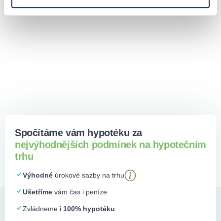
národní banka (ČNB) při provádění tzv.
Spočítáme vám hypotéku za
nejvýhodnějších podmínek na hypotečním
trhu
Výhodné
úrokové sazby na trhu
Ušetříme
vám čas i peníze
Zvládneme i
100% hypotéku