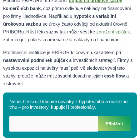
Hodnota PRIBORu má zásadní
dopad na úrokové sazby
komerčních bank
, což přímo ovlivňuje náklady na financování
pro firmy i jednotlivce. Například u
hypoték
s variabilní
úrokovou sazbou
se úroky často odvíjejí od aktuální úrovně
PRIBORu. Růst této sazby tak může vést ke
zdražení splátek
,
zatímco její pokles znamená nižší náklady na financování.
Pro finanční instituce je PRIBOR klíčovým ukazatelem při
nastavování podmínek
půjček
a investičních strategií. Firmy s
vysokou expozicí na úvěry musí pečlivě sledovat vývoj této
sazby, protože může mít zásadní dopad na jejich
cash flow
a
ziskovost.
Nenechte si ujít klíčové novinky z hypotečního a realitního
trhu – pro investory, kupující i profesionály.
Přihlásit