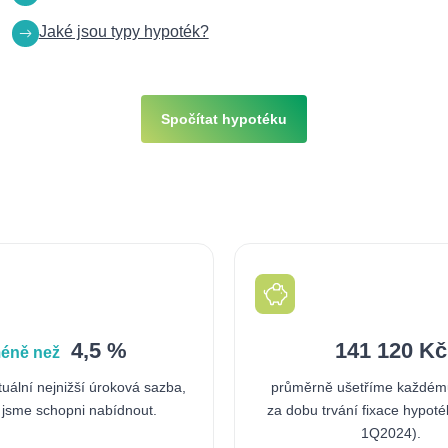
Jaké jsou typy hypoték?
Spočítat hypotéku
4,5 %
141 120 Kč
éně než
tuální nejnižší úroková sazba,
průměrně ušetříme každému
 jsme schopni nabídnout.
za
dobu trvání fixace hypoté
1Q2024).