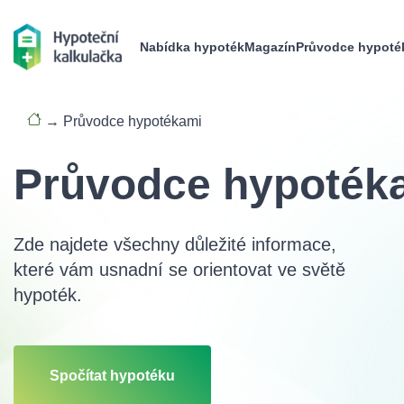
Nabídka hypoték
Magazín
Průvodce hypoté
→
Průvodce hypotékami
Průvodce hypoték
Zde najdete všechny důležité informace,
které vám usnadní se orientovat ve světě
hypoték.
Spočítat hypotéku