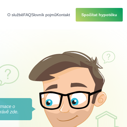
O službě
FAQ
Slovník pojmů
Kontakt
Spočítat hypotéku
ormace o
rávě zde.