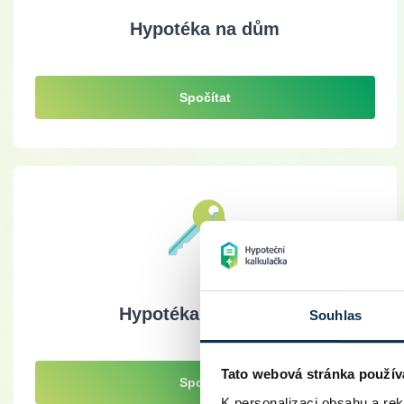
Hypotéka na dům
Spočítat
Hypotéka pro mladé
Souhlas
Tato webová stránka použív
Spočítat
K personalizaci obsahu a re