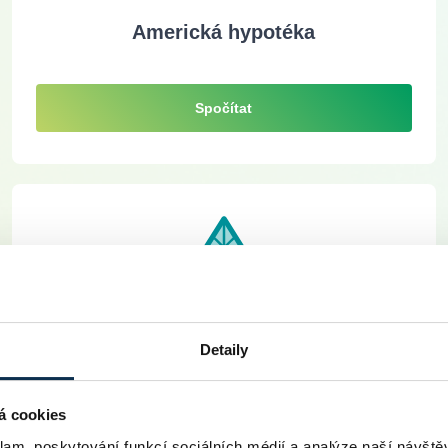
Americká hypotéka
Spočítat
Hypotéka na rekonstrukci
Detaily
á cookies
Spočítat
klam, poskytování funkcí sociálních médií a analýze naší návšt