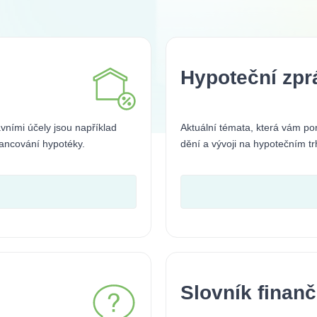
Hypoteční zpr
avními účely jsou například
Aktuální témata, která vám p
nancování hypotéky.
dění a vývoji na hypotečním tr
Slovník finan