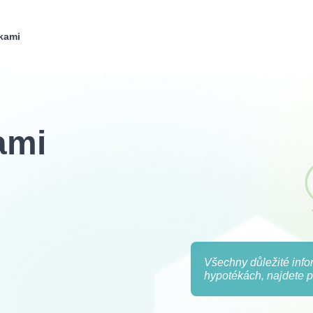
kami
ami
Všechny důležité inf
hypotékách, najdete p