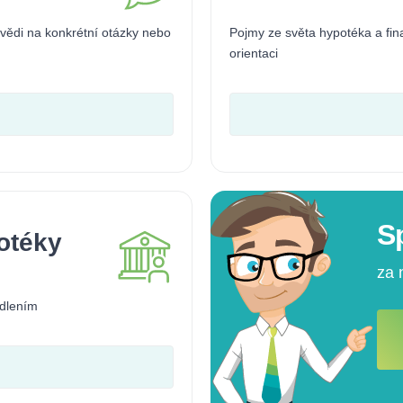
vědi na konkrétní otázky nebo
Pojmy ze světa hypotéka a fina
orientaci
S
otéky
za 
ydlením