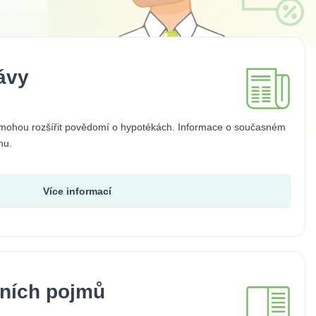
ávy
omohou rozšířit povědomí o hypotékách. Informace o současném
hu.
Více informací
čních pojmů