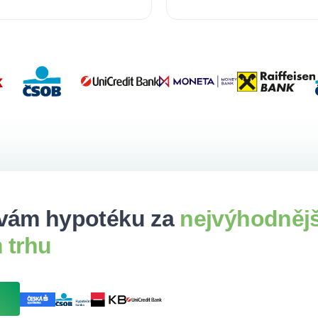
vám hypotéku za
nejvýhodněj
 trhu