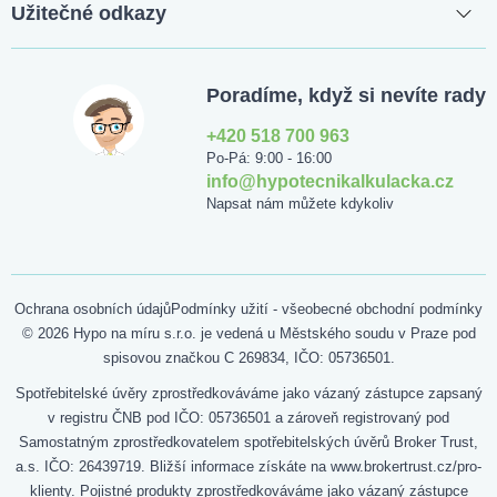
Užitečné odkazy
Poradíme, když si nevíte rady
+420 518 700 963
Po-Pá: 9:00 - 16:00
info@hypotecnikalkulacka.cz
Napsat nám můžete kdykoliv
Ochrana osobních údajů
Podmínky užití - všeobecné obchodní podmínky
© 2026 Hypo na míru s.r.o. je vedená u Městského soudu v Praze pod
spisovou značkou C 269834, IČO: 05736501.
Spotřebitelské úvěry zprostředkováváme jako vázaný zástupce zapsaný
v registru ČNB pod IČO: 05736501 a zároveň registrovaný pod
Samostatným zprostředkovatelem spotřebitelských úvěrů Broker Trust,
a.s. IČO: 26439719. Bližší informace získáte na www.brokertrust.cz/pro-
klienty. Pojistné produkty zprostředkováváme jako vázaný zástupce