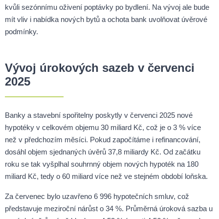
kvůli sezónnímu oživení poptávky po bydlení. Na vývoj ale bude
mít vliv i nabídka nových bytů a ochota bank uvolňovat úvěrové
podmínky.
Vývoj úrokových sazeb v červenci
2025
Banky a stavební spořitelny poskytly v červenci 2025 nové
hypotéky v celkovém objemu 30 miliard Kč, což je o 3 % více
než v předchozím měsíci. Pokud započítáme i refinancování,
dosáhl objem sjednaných úvěrů 37,8 miliardy Kč. Od začátku
roku se tak vyšplhal souhrnný objem nových hypoték na 180
miliard Kč, tedy o 60 miliard více než ve stejném období loňska.
Za červenec bylo uzavřeno 6 996 hypotečních smluv, což
představuje meziroční nárůst o 34 %. Průměrná úroková sazba u