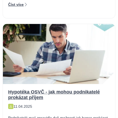
Číst více
Hypotéka OSVČ - jak mohou podnikatelé
prokázat příjem
11.04.2025
Podnikatelé mají zpravidla dvě možnosti jak bance prokázat