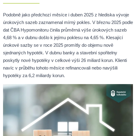
Podobně jako předchozí měsíce i duben 2025 z hlediska vývoje
úrokových sazeb zaznamenal mírný pokles. V březnu 2025 podle
dat ČBA Hypomonitoru činila průměrná výše úrokových sazeb
4,68 % a v dubnu došlo k jejímu poklesu na 4,65 %. Klesající
úrokové sazby se v roce 2025 promítly do objemu nově
sjednaných hypoték. V dubnu banky a stavební spořitelny
poskytly nové hypotéky v celkové výši 26 miliard korun. Klienti
navíc v průběhu tohoto měsíce refinancovali nebo navýšili
hypotéky za 6,2 miliardy korun.