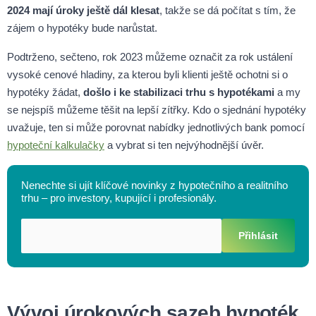
2024 mají úroky ještě dál klesat
, takže se dá počítat s tím, že
zájem o hypotéky bude narůstat.
Podtrženo, sečteno, rok 2023 můžeme označit za rok ustálení
vysoké cenové hladiny, za kterou byli klienti ještě ochotni si o
hypotéky žádat,
došlo i ke stabilizaci trhu s hypotékami
a my
se nejspíš můžeme těšit na lepší zítřky. Kdo o sjednání hypotéky
uvažuje, ten si může porovnat nabídky jednotlivých bank pomocí
hypoteční kalkulačky
a vybrat si ten nejvýhodnější úvěr.
Nenechte si ujít klíčové novinky z hypotečního a realitního
trhu – pro investory, kupující i profesionály.
Přihlásit
Vývoj úrokových sazeb hypoték