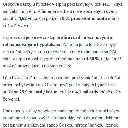
Úrokové sazby u hypoték v srpnu pokračovaly v poklesu, i když
jen velmi mírném. Průměrná sazba u nově sjednaných úvěrů
dosáhla
4,52 %
, což je pouze o
0,01 procentního bodu
méně
než v červenci.
Zajímavostí je, že se postupně
stírá rozdíl mezi novými a
refinancovanými hypotékami
. Zatímco ještě loni v září byly
refinanční úvěry zhruba o desetinu procentního bodu levnější,
letos v srpnu dosáhla jejich průměrná sazba
4,50 %
, tedy téměř
totožné úrovně jako u nových půjček.
Léto bývá tradičně slabším obdobím pro hypoteční trh a letošní
srpen nebyl výjimkou. Objem nově poskytnutých hypoték se
snížil na
25,9 miliardy korun
, což je o
4,1 miliardy
méně než v
červenci.
Podle analytiků by se však v podzimních měsících mohl zájem
domácností znovu zvýšit – jednak díky očekávanému dalšímu
postupnému snižování sazeb Českou národní bankou, jednak