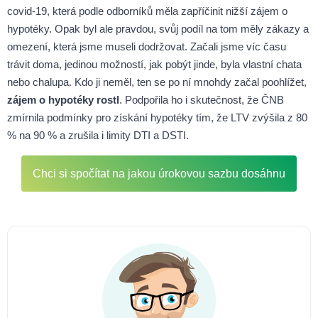
covid-19, která podle odborníků měla zapříčinit nižší zájem o
hypotéky. Opak byl ale pravdou, svůj podíl na tom měly zákazy a
omezení, která jsme museli dodržovat. Začali jsme víc času
trávit doma, jedinou možností, jak pobýt jinde, byla vlastní chata
nebo chalupa. Kdo ji neměl, ten se po ní mnohdy začal poohlížet,
zájem o hypotéky rostl
. Podpořila ho i skutečnost, že ČNB
zmírnila podmínky pro získání hypotéky tím, že LTV zvýšila z 80
% na 90 % a zrušila i limity DTI a DSTI.
Chci si spočítat na jakou úrokovou sazbu dosáhnu