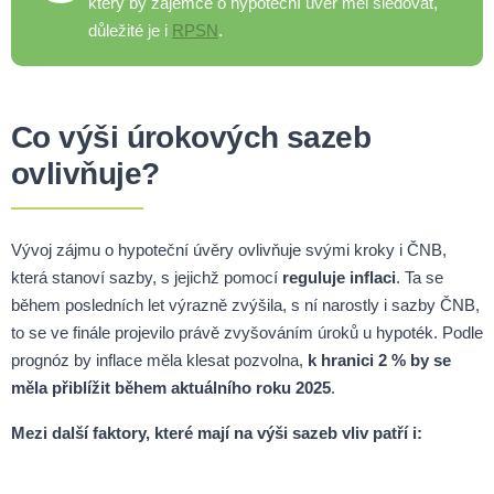
který by zájemce o hypoteční úvěr měl sledovat,
důležité je i
RPSN
.
Co výši úrokových sazeb
ovlivňuje?
Vývoj zájmu o hypoteční úvěry ovlivňuje svými kroky i ČNB,
která stanoví sazby, s jejichž pomocí
reguluje inflaci
. Ta se
během posledních let výrazně zvýšila, s ní narostly i sazby ČNB,
to se ve finále projevilo právě zvyšováním úroků u hypoték. Podle
prognóz by inflace měla klesat pozvolna,
k hranici 2 % by se
měla přiblížit během aktuálního roku 2025
.
Mezi další faktory, které mají na výši sazeb vliv patří i: