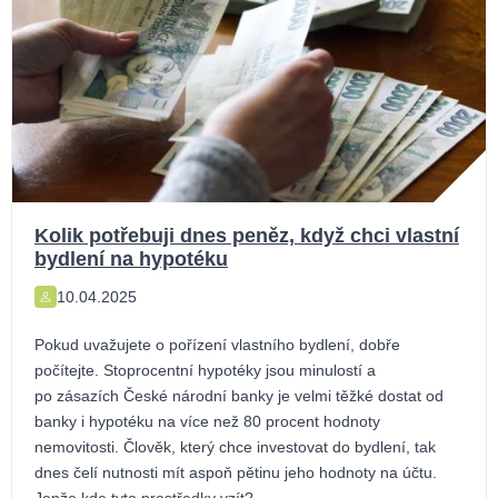
Kolik potřebuji dnes peněz, když chci vlastní
bydlení na hypotéku
10.04.2025
Pokud uvažujete o pořízení vlastního bydlení, dobře
počítejte. Stoprocentní hypotéky jsou minulostí a
po zásazích České národní banky je velmi těžké dostat od
banky i hypotéku na více než 80 procent hodnoty
nemovitosti. Člověk, který chce investovat do bydlení, tak
dnes čelí nutnosti mít aspoň pětinu jeho hodnoty na účtu.
Jenže kde tyto prostředky vzít?