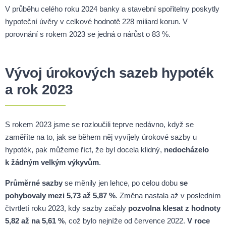
V průběhu celého roku 2024 banky a stavební spořitelny poskytly
hypoteční úvěry v celkové hodnotě 228 miliard korun. V
porovnání s rokem 2023 se jedná o nárůst o 83 %.
Vývoj úrokových sazeb hypoték
a rok 2023
S rokem 2023 jsme se rozloučili teprve nedávno, když se
zaměříte na to, jak se během něj vyvíjely úrokové sazby u
hypoték, pak můžeme říct, že byl docela klidný,
nedocházelo
k žádným velkým výkyvům
.
Průměrné sazby
se měnily jen lehce, po celou dobu
se
pohybovaly mezi 5,73 až 5,87 %
. Změna nastala až v posledním
čtvrtletí roku 2023, kdy sazby začaly
pozvolna klesat z hodnoty
5,82 až na 5,61 %
, což bylo nejníže od července 2022.
V roce