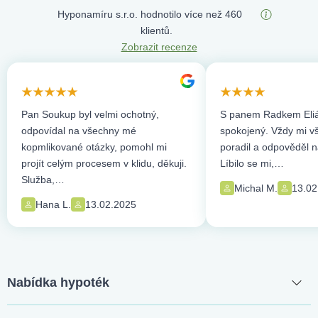
Hyponamíru s.r.o. hodnotilo více než 460
klientů.
Zobrazit recenze
Pan Soukup byl velmi ochotný,
S panem Radkem Eliá
odpovídal na všechny mé
spokojený. Vždy mi vše
kopmlikované otázky, pomohl mi
poradil a odpověděl n
projít celým procesem v klidu, děkuji.
Líbilo se mi,…
Služba,…
Michal M.
13.02
Hana L.
13.02.2025
Nabídka hypoték