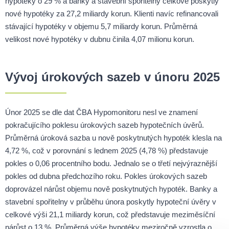
hypotéky o 29 % a banky a stavební spořitelny celkově poskytly
nové hypotéky za 27,2 miliardy korun. Klienti navíc refinancovali
stávající hypotéky v objemu 5,7 miliardy korun. Průměrná
velikost nové hypotéky v dubnu činila 4,07 milionu korun.
Vývoj úrokových sazeb v únoru 2025
Únor 2025 se dle dat ČBA Hypomonitoru nesl ve znamení
pokračujícího poklesu úrokových sazeb hypotečních úvěrů.
Průměrná úroková sazba u nově poskytnutých hypoték klesla na
4,72 %, což v porovnání s lednem 2025 (4,78 %) představuje
pokles o 0,06 procentního bodu. Jednalo se o třetí nejvýraznější
pokles od dubna předchozího roku. Pokles úrokových sazeb
doprovázel nárůst objemu nově poskytnutých hypoték. Banky a
stavební spořitelny v průběhu února poskytly hypoteční úvěry v
celkové výši 21,1 miliardy korun, což představuje meziměsíční
nárůst o 13 %. Průměrná výše hypotéky meziročně vzrostla o