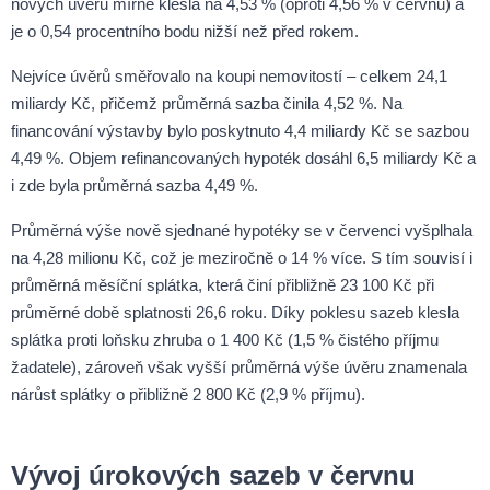
nových úvěrů mírně klesla na 4,53 % (oproti 4,56 % v červnu) a
je o 0,54 procentního bodu nižší než před rokem.
Nejvíce úvěrů směřovalo na koupi nemovitostí – celkem 24,1
miliardy Kč, přičemž průměrná sazba činila 4,52 %. Na
financování výstavby bylo poskytnuto 4,4 miliardy Kč se sazbou
4,49 %. Objem refinancovaných hypoték dosáhl 6,5 miliardy Kč a
i zde byla průměrná sazba 4,49 %.
Průměrná výše nově sjednané hypotéky se v červenci vyšplhala
na 4,28 milionu Kč, což je meziročně o 14 % více. S tím souvisí i
průměrná měsíční splátka, která činí přibližně 23 100 Kč při
průměrné době splatnosti 26,6 roku. Díky poklesu sazeb klesla
splátka proti loňsku zhruba o 1 400 Kč (1,5 % čistého příjmu
žadatele), zároveň však vyšší průměrná výše úvěru znamenala
nárůst splátky o přibližně 2 800 Kč (2,9 % příjmu).
Vývoj úrokových sazeb v červnu