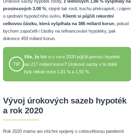
Úrokové sazby hypoték rostly,
z lednových 1,86 % vyšplhaly na
prosincových 3,08 %
, stejně tak rostl, trochu překvapivě, i zájem
o sjednání hypotečního úvěru.
Klienti si půjčili rekordní
celkovou částku, která vyšplhala na 386 miliard korun
, pokud
bychom započetli i částky na refinancování hypotéky, pak
dokonce 459 miliard korun.
Víte, že
lidé si v roce 2020 půjčili pomocí hypoték
TIP
asi 217 miliard korun? Úrokové sazby v té době
byly někde mezi 1,81 % a 1,92 %.
Vývoj úrokových sazeb hypoték
a rok 2020
Rok 2020 máme asi všichni spojený s celosvětovou pandemií