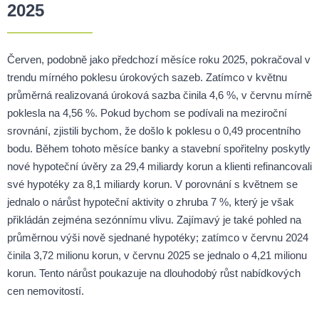
2025
Červen, podobně jako předchozí měsíce roku 2025, pokračoval v
trendu mírného poklesu úrokových sazeb. Zatímco v květnu
průměrná realizovaná úroková sazba činila 4,6 %, v červnu mírně
poklesla na 4,56 %. Pokud bychom se podívali na meziroční
srovnání, zjistili bychom, že došlo k poklesu o 0,49 procentního
bodu. Během tohoto měsíce banky a stavební spořitelny poskytly
nové hypoteční úvěry za 29,4 miliardy korun a klienti refinancovali
své hypotéky za 8,1 miliardy korun. V porovnání s květnem se
jednalo o nárůst hypoteční aktivity o zhruba 7 %, který je však
přikládán zejména sezónnímu vlivu. Zajímavý je také pohled na
průměrnou výši nově sjednané hypotéky; zatímco v červnu 2024
činila 3,72 milionu korun, v červnu 2025 se jednalo o 4,21 milionu
korun. Tento nárůst poukazuje na dlouhodobý růst nabídkových
cen nemovitostí.