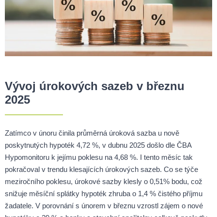
Vývoj úrokových sazeb v březnu
2025
Zatímco v únoru činila průměrná úroková sazba u nově
poskytnutých hypoték 4,72 %, v dubnu 2025 došlo dle ČBA
Hypomonitoru k jejímu poklesu na 4,68 %. I tento měsíc tak
pokračoval v trendu klesajících úrokových sazeb. Co se týče
meziročního poklesu, úrokové sazby klesly o 0,51% bodu, což
snižuje měsíční splátky hypoték zhruba o 1,4 % čistého příjmu
žadatele. V porovnání s únorem v březnu vzrostl zájem o nové