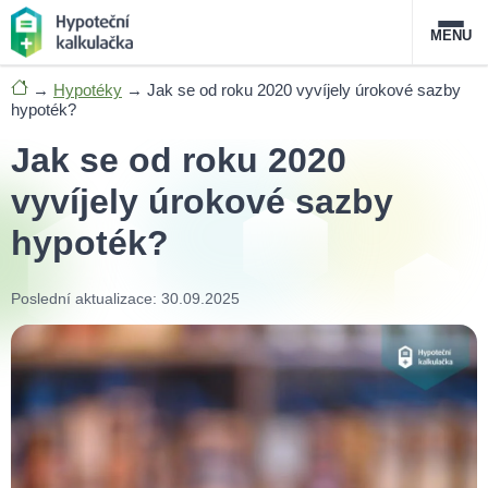
MENU
→
Hypotéky
→
Jak se od roku 2020 vyvíjely úrokové sazby
Nabídka hypoték
hypoték?
Jak se od roku 2020
Magazín
vyvíjely úrokové sazby
Průvodce hypotékami
hypoték?
O službě
FAQ
Slovník pojmů
Kontakt
Poslední aktualizace: 30.09.2025