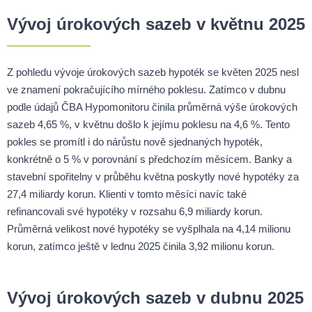
Vývoj úrokových sazeb v květnu 2025
Z pohledu vývoje úrokových sazeb hypoték se květen 2025 nesl
ve znamení pokračujícího mírného poklesu. Zatímco v dubnu
podle údajů ČBA Hypomonitoru činila průměrná výše úrokových
sazeb 4,65 %, v květnu došlo k jejímu poklesu na 4,6 %. Tento
pokles se promítl i do nárůstu nově sjednaných hypoték,
konkrétně o 5 % v porovnání s předchozím měsícem. Banky a
stavební spořitelny v průběhu května poskytly nové hypotéky za
27,4 miliardy korun. Klienti v tomto měsíci navíc také
refinancovali své hypotéky v rozsahu 6,9 miliardy korun.
Průměrná velikost nové hypotéky se vyšplhala na 4,14 milionu
korun, zatímco ještě v lednu 2025 činila 3,92 milionu korun.
Vývoj úrokových sazeb v dubnu 2025