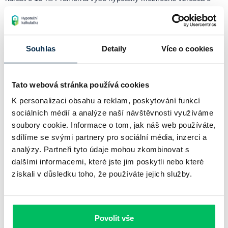
620 tisíc korun na rovné 4 miliony korun.
Vývoj úrokových sazeb v lednu 2025
Souhlas
Detaily
Více o cookies
Leden 2025 z hlediska úrokových sazeb představoval další mírný
Tato webová stránka používá cookies
pokles průměrných úrokových sazeb hypoték. Dle dat ČBA
K personalizaci obsahu a reklam, poskytování funkcí
Hypomonitoru úrokové sazby klesly z prosincových 4,8 % na
sociálních médií a analýze naší návštěvnosti využíváme
lednové 4,78 %. Pokud bychom se podívali na meziroční pokles
soubory cookie. Informace o tom, jak náš web používáte,
úrokových sazeb, zjistili bychom, že v porovnání s rokem
sdílíme se svými partnery pro sociální média, inzerci a
předchozím sazby klesly o 0,74 %. V průběhu ledna 2025 banky
analýzy. Partneři tyto údaje mohou zkombinovat s
a stavební spořitelny poskytly nové hypoteční úvěry v celkové
dalšími informacemi, které jste jim poskytli nebo které
hodnotě 18,7 miliard korun, v porovnání s prosincem hypoteční
získali v důsledku toho, že používáte jejich služby.
aktivita klesla zhruba o 5 %. Tento pokles je však přičítán
slabému sezónnímu začátku každého roku.
Povolit vše