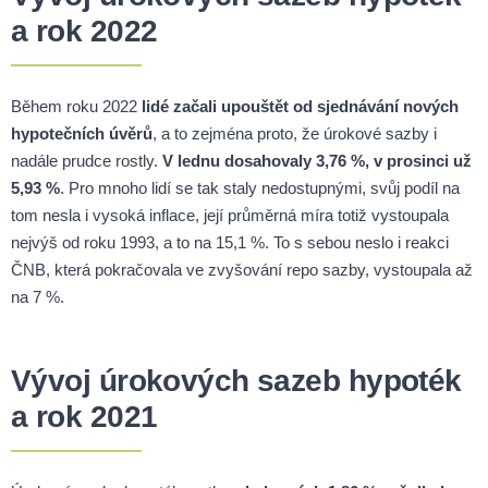
a rok 2022
Během roku 2022
lidé začali upouštět od sjednávání nových
hypotečních úvěrů
, a to zejména proto, že úrokové sazby i
nadále prudce rostly.
V lednu dosahovaly 3,76 %, v prosinci už
5,93 %
. Pro mnoho lidí se tak staly nedostupnými, svůj podíl na
tom nesla i vysoká inflace, její průměrná míra totiž vystoupala
nejvýš od roku 1993, a to na 15,1 %. To s sebou neslo i reakci
ČNB, která pokračovala ve zvyšování repo sazby, vystoupala až
na 7 %.
Vývoj úrokových sazeb hypoték
a rok 2021