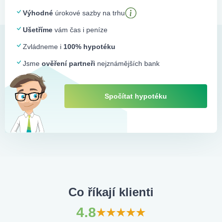
Výhodné
úrokové sazby na trhu
Ušetříme
vám čas i peníze
Zvládneme i
100% hypotéku
Jsme
ověření partneři
nejznámějších bank
Spočítat hypotéku
Co říkají klienti
4.8