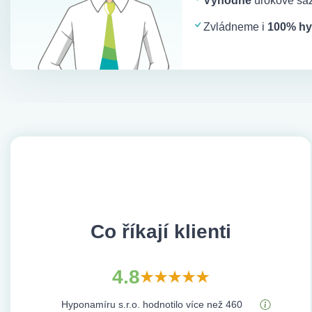
Výhodné
úrokové saz
Zvládneme i
100% hy
Co říkají klienti
4.8
Hyponamíru s.r.o. hodnotilo více než 460