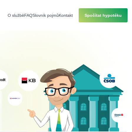
O službě
FAQ
Slovník pojmů
Kontakt
Spočítat hypotéku