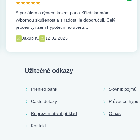
S portálem a týmem kolem pana Křivánka mám
výbornou zkušenost a s radostí je doporučuji. Celý
proces vyřízení hypotečního úvěru…
Jakub K.
12.02.2025
Užitečné odkazy
Přehled bank
Slovník pojmů
Časté dotazy
Průvodce hypo
Reprezentativní příklad
O nás
Kontakt