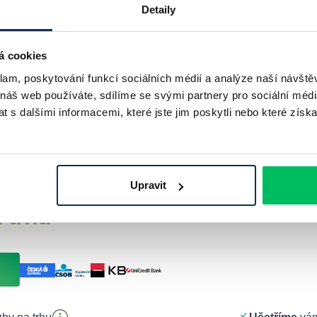
Detaily
Hyponamíru
spořitelní družstvo
á cookies
klam, poskytování funkcí sociálních médií a analýze naší návšt
 náš web používáte, sdílíme se svými partnery pro sociální média
 s dalšími informacemi, které jste jim poskytli nebo které získa
vám hypotéku za
nejvýhodněj
Upravit
 trhu