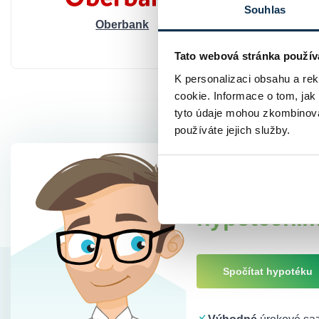
Souhlas
Oberbank
NEY 
Tato webová stránka použív
K personalizaci obsahu a re
cookie. Informace o tom, jak
tyto údaje mohou zkombinovat
používáte jejich služby.
Spočítáme 
hypotečním
Spočítat hypotéku