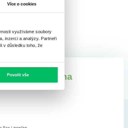
Více o cookies
ěvnosti využíváme soubory
, inzerci a analýzy. Partneři
li v důsledku toho, že
ších podmínek na
Povolit vše