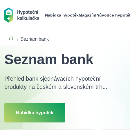
Nabídka hypoték
Magazín
Průvodce hypoté
→
Seznam bank
Seznam bank
Přehled bank sjednávacích hypoteční
produkty na českém a slovenském trhu.
Nabídka hypoték