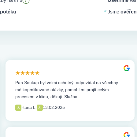
by na trhu
Ušetříme
vám
potéku
Jsme
ověření
Pan Soukup byl velmi ochotný, odpovídal na všechny
mé kopmlikované otázky, pomohl mi projít celým
procesem v klidu, děkuji. Služba,…
Hana L.
13.02.2025