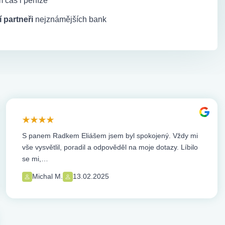
 čas i peníze
 partneři
nejznámějších bank
S panem Radkem Eliášem jsem byl spokojený. Vždy mi
vše vysvětlil, poradil a odpověděl na moje dotazy. Líbilo
se mi,…
Michal M.
13.02.2025