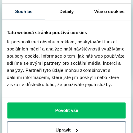
Souhlas
Detaily
Více o cookies
Kontrola nemovitosti
3
do 5 dní
Banka dělá cenový odhad nemovitosti. My
Tato webová stránka používá cookies
kontrolujeme: výpis z katastru, skutečného majitele,
K personalizaci obsahu a reklam, poskytování funkcí
zástavní právo, exekuce, věcná břemena a jiné
sociálních médií a analýze naší návštěvnosti využíváme
hypotéky. V nadstandardní variantě volitelně
soubory cookie. Informace o tom, jak náš web používáte,
zkontrolujeme i kupní smlouvu za pomocí
sdílíme se svými partnery pro sociální média, inzerci a
spolupracující právní kanceláře.
analýzy. Partneři tyto údaje mohou zkombinovat s
dalšími informacemi, které jste jim poskytli nebo které
získali v důsledku toho, že používáte jejich služby.
Papírování necháte na nás
4
Povolit vše
do 2-7 dní
Seznam dokumentů, které je potřeba předložit:
Upravit
výpis z katastru nemovitostí