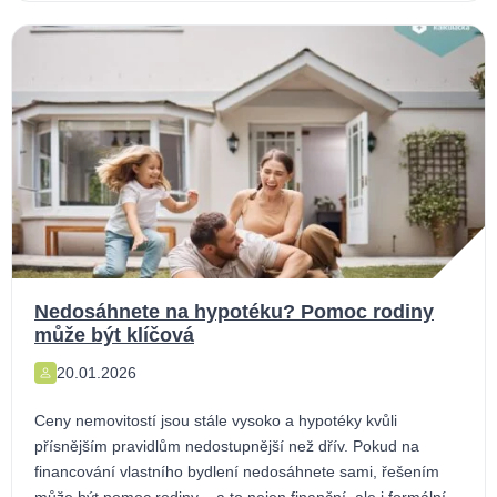
Nedosáhnete na hypotéku? Pomoc rodiny
může být klíčová
20.01.2026
Ceny nemovitostí jsou stále vysoko a hypotéky kvůli
přísnějším pravidlům nedostupnější než dřív. Pokud na
financování vlastního bydlení nedosáhnete sami, řešením
může být pomoc rodiny – a to nejen finanční, ale i formální.