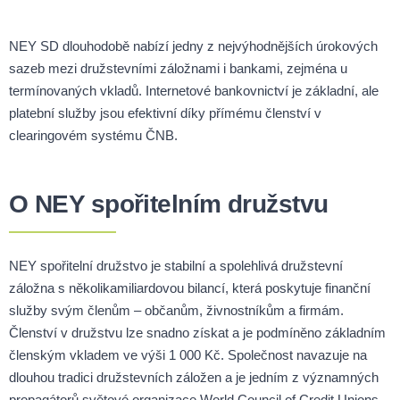
NEY SD dlouhodobě nabízí jedny z nejvýhodnějších úrokových
sazeb mezi družstevními záložnami i bankami, zejména u
termínovaných vkladů. Internetové bankovnictví je základní, ale
platební služby jsou efektivní díky přímému členství v
clearingovém systému ČNB.
O NEY spořitelním družstvu
NEY spořitelní družstvo je stabilní a spolehlivá družstevní
záložna s několikamiliardovou bilancí, která poskytuje finanční
služby svým členům – občanům, živnostníkům a firmám.
Členství v družstvu lze snadno získat a je podmíněno základním
členským vkladem ve výši 1 000 Kč. Společnost navazuje na
dlouhou tradici družstevních záložen a je jedním z významných
propagátorů světové organizace World Council of Credit Unions.