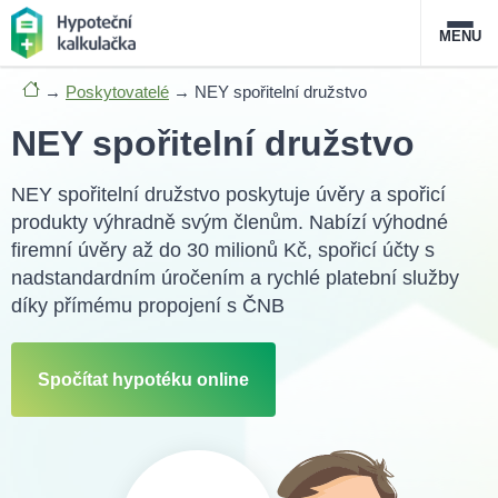
MENU
→
Poskytovatelé
→
NEY spořitelní družstvo
Nabídka hypoték
NEY spořitelní družstvo
Magazín
NEY spořitelní družstvo poskytuje úvěry a spořicí
produkty výhradně svým členům. Nabízí výhodné
Průvodce hypotékami
firemní úvěry až do 30 milionů Kč, spořicí účty s
O službě
nadstandardním úročením a rychlé platební služby
FAQ
Slovník pojmů
Kontakt
díky přímému propojení s ČNB
Spočítat hypotéku online