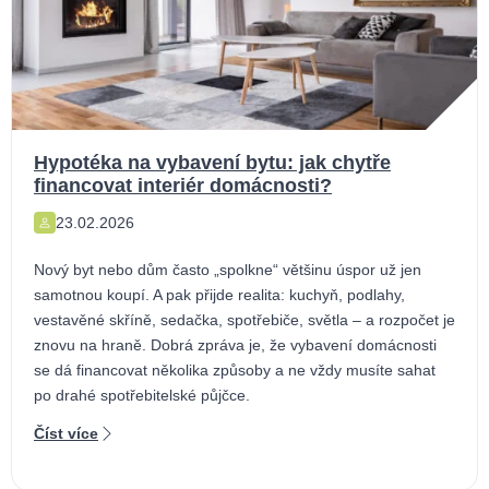
Hypotéka na vybavení bytu: jak chytře
financovat interiér domácnosti?
23.02.2026
Nový byt nebo dům často „spolkne“ většinu úspor už jen
samotnou koupí. A pak přijde realita: kuchyň, podlahy,
vestavěné skříně, sedačka, spotřebiče, světla – a rozpočet je
znovu na hraně. Dobrá zpráva je, že vybavení domácnosti
se dá financovat několika způsoby a ne vždy musíte sahat
po drahé spotřebitelské půjčce.
Číst více