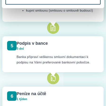
zástavní právo ke kupované nemovitosti
kupní smlouvu (smlouvu o smlouvě budoucí)
Podpis v bance
5
5 dní
Banka připraví veškerou smluvní dokumentaci k
podpisu na Vámi preferované bankovní pobočce.
Peníze na účtě
6
1 týden