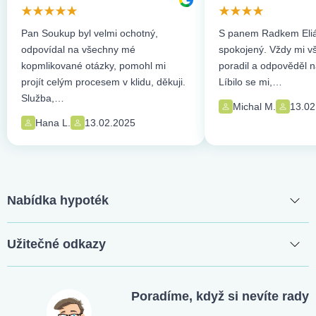
Pan Soukup byl velmi ochotný,
S panem Radkem Eliá
odpovídal na všechny mé
spokojený. Vždy mi vše
kopmlikované otázky, pomohl mi
poradil a odpověděl n
projít celým procesem v klidu, děkuji.
Líbilo se mi,…
Služba,…
Michal M.
13.02
Hana L.
13.02.2025
Nabídka hypoték
Užitečné odkazy
Poradíme, když si nevíte rady