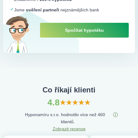
Jsme
ověření partneři
nejznámějších bank
Spočítat hypotéku
Co říkají klienti
4.8
Hyponamíru s.r.o. hodnotilo více než 460
klientů.
Zobrazit recenze