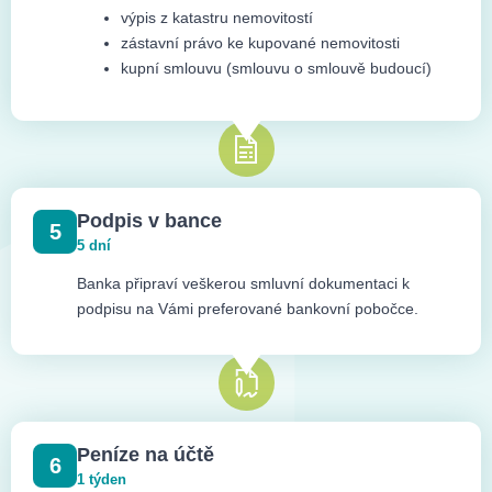
výpis z katastru nemovitostí
zástavní právo ke kupované nemovitosti
kupní smlouvu (smlouvu o smlouvě budoucí)
Podpis v bance
5
5 dní
Banka připraví veškerou smluvní dokumentaci k
podpisu na Vámi preferované bankovní pobočce.
Peníze na účtě
6
1 týden