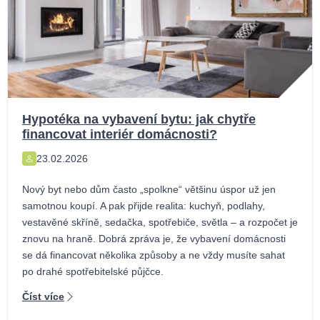
Hypotéka na vybavení bytu: jak chytře
financovat interiér domácnosti?
23.02.2026
Nový byt nebo dům často „spolkne“ většinu úspor už jen
samotnou koupí. A pak přijde realita: kuchyň, podlahy,
vestavěné skříně, sedačka, spotřebiče, světla – a rozpočet je
znovu na hraně. Dobrá zpráva je, že vybavení domácnosti
se dá financovat několika způsoby a ne vždy musíte sahat
po drahé spotřebitelské půjčce.
Číst více