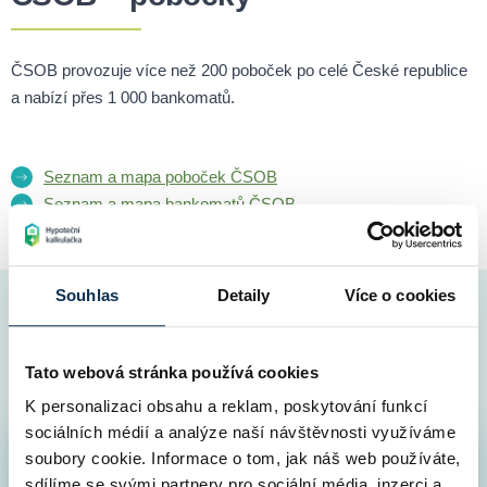
ČSOB provozuje více než 200 poboček po celé České republice
a nabízí přes 1 000 bankomatů.
Seznam a mapa poboček ČSOB
Seznam a mapa bankomatů ČSOB
Souhlas
Detaily
Více o cookies
Jak probíhá vyřízení hypotéky s námi
Peníze máte na účtu velice rychle
Tato webová stránka používá cookies
K personalizaci obsahu a reklam, poskytování funkcí
sociálních médií a analýze naší návštěvnosti využíváme
soubory cookie. Informace o tom, jak náš web používáte,
Srovnání všech hypoték v ČR
1
sdílíme se svými partnery pro sociální média, inzerci a
5 minut