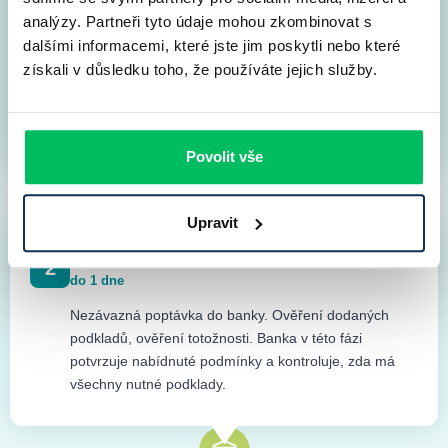
analýzy. Partneři tyto údaje mohou zkombinovat s
Vyplňte nám co nejvíce informací, zpřesníte si tak
dalšími informacemi, které jste jim poskytli nebo které
nabídku a získáte lepší podmínky. Přidělíme vám též
získali v důsledku toho, že používáte jejich služby.
online hypotečního specialistu, který vám bude k
dispozici. Superkonkrétní nabídku vám dáme po
vlastnoruční kontrole do druhého dne.
Povolit vše
Upravit
Záměr financování do banky
2
do 1 dne
Nezávazná poptávka do banky. Ověření dodaných
podkladů, ověření totožnosti. Banka v této fázi
potvrzuje nabídnuté podmínky a kontroluje, zda má
všechny nutné podklady.