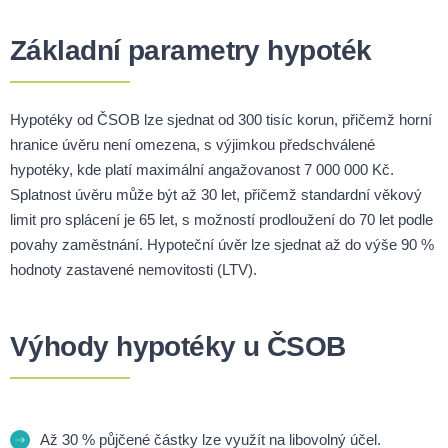
Základní parametry hypoték
Hypotéky od ČSOB lze sjednat od 300 tisíc korun, přičemž horní
hranice úvěru není omezena, s výjimkou předschválené
hypotéky, kde platí maximální angažovanost 7 000 000 Kč.
Splatnost úvěru může být až 30 let, přičemž standardní věkový
limit pro splácení je 65 let, s možností prodloužení do 70 let podle
povahy zaměstnání. Hypoteční úvěr lze sjednat až do výše 90 %
hodnoty zastavené nemovitosti (LTV).
Výhody hypotéky u ČSOB
Až 30 % půjčené částky lze využít na libovolný účel.