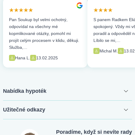
Pan Soukup byl velmi ochotný,
S panem Radkem Eliá
odpovídal na všechny mé
spokojený. Vždy mi vše
kopmlikované otázky, pomohl mi
poradil a odpověděl n
projít celým procesem v klidu, děkuji.
Líbilo se mi,…
Služba,…
Michal M.
13.02
Hana L.
13.02.2025
Nabídka hypoték
Užitečné odkazy
Poradíme, když si nevíte rady