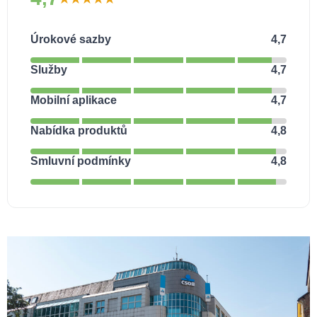
Úrokové sazby
4,7
Služby
4,7
Mobilní aplikace
4,7
Nabídka produktů
4,8
Smluvní podmínky
4,8