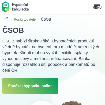
MENU
→
Poskytovatelé
→
ČSOB
Nabídka hypoték
ČSOB
Magazín
ČSOB nabízí širokou škálu hypotečních produktů,
včetně hypoték na bydlení, pro mladé či amerických
Průvodce hypotékami
hypoték. Klienti mohou využít flexibilní splátky,
O službě
výhodné slevy a možnost refinancování. Banka
FAQ
Slovník pojmů
Kontakt
disponuje rozsáhlou sítí poboček a bankomatů po
celé ČR.
Spočítat hypotéku online