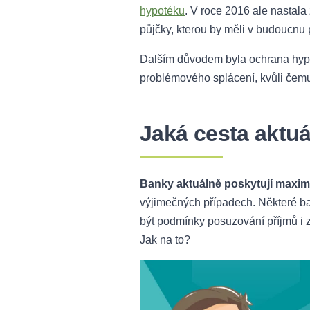
hypotéku
. V roce 2016 ale nastala
půjčky, kterou by měli v budoucnu 
Dalším důvodem byla ochrana hypo
problémového splácení, kvůli čem
Jaká cesta aktu
Banky aktuálně poskytují maxim
výjimečných případech. Některé ba
být podmínky posuzování příjmů i za
Jak na to?