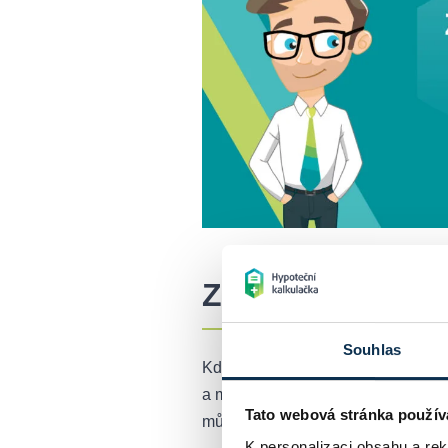
Způsob číslo je
Souhlas
Když žádáme o hypotéku, ručíme ve
a máte tu možnost, pak přidejte do
Tato webová stránka použív
může nabídnout finance na celou n
K personalizaci obsahu a re