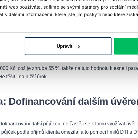
emovitost ve vašem vlastnictví? Tu na začátku produktivního vě
 náš web používáte, sdílíme se svými partnery pro sociální média
í a zaručí se svým bytem či domem. Dobře tento krok ale zvažte, 
 s dalšími informacemi, které jste jim poskytli nebo které získa
ení mohou přijít právě i vaši rodiče. Aby se tak nestalo, je potř
učení stačil jen váš byt nebo dům, druhou nemovitost pak z ručen
te si, že potřebujete financovat pořízení nemovitosti v hodnot
Upravit
anou nemovitostí, nabídne hypoteční úvěr maximálně ve výši 2 7
dete ručit i další nemovitostí, tentokrát např. v hodnotě 2 500
000 Kč, což je zhruba 55 %, takže na tuto hodnotu klesne i par
 těšit i na nižší úrok.
a: Dofinancování dalším úvěr
financování další půjčkou, nejčastěji se k tomu využíval úvěr
 půjček podle příjmů klienta omezila, a to pomocí limitů DTI a 