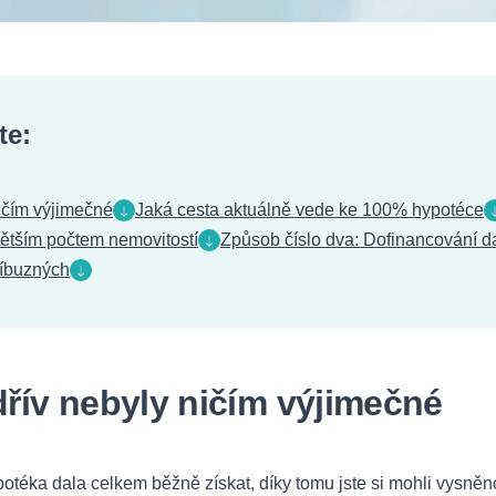
te:
ičím výjimečné
Jaká cesta aktuálně vede ke 100% hypotéce
větším počtem nemovitostí
Způsob číslo dva: Dofinancování 
říbuzných
řív nebyly ničím výjimečné
otéka dala celkem běžně získat, díky tomu jste si mohli vysněn