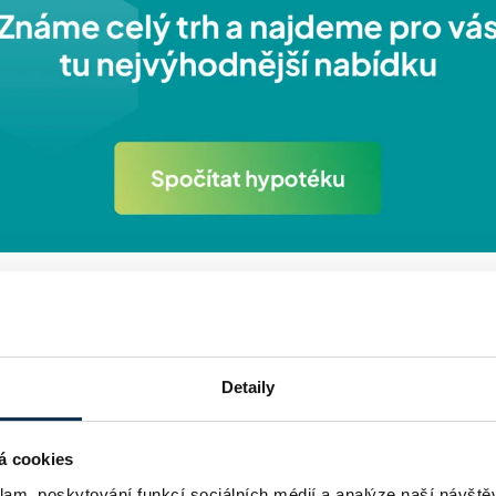
dna: Ručení větším počtem nem
Detaily
směs nemovitostí, na kterou si hypotéku bereme. Pokud chcete 
 zástavy další jednu nebo víc nemovitostí. Zvýší se tak hodnot
á cookies
emovitost.
klam, poskytování funkcí sociálních médií a analýze naší návšt