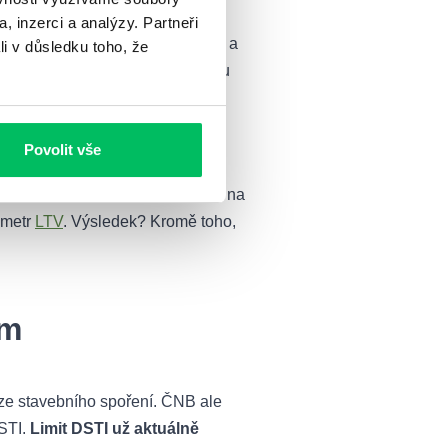
ku má jen málokdo, cestou pak je
, inzerci a analýzy. Partneři
pokud byste se dostali do potíží a
li v důsledku toho, že
eba mít v takovou chvíli splacenou
í tzv. vyvážete.
ě 3 000 000 Kč. Banka vám
Povolit vše
00 000 Kč. Kde vzít zbývajících
 000 kč, hodnota zástavy naroste na
ametr
LTV
. Výsledek? Kromě toho,
em
 ze stavebního spoření. ČNB ale
DSTI.
Limit DSTI už aktuálně