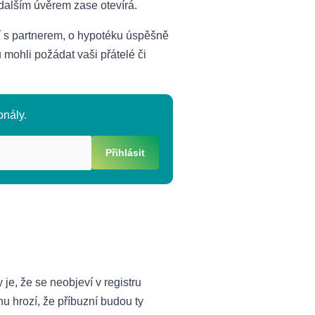
 dalším úvěrem zase otevírá.
lení s partnerem, o hypotéku úspěšně
 mohli požádat vaši přátelé či
onály.
Přihlásit
je, že se neobjeví v registru
u hrozí, že příbuzní budou ty