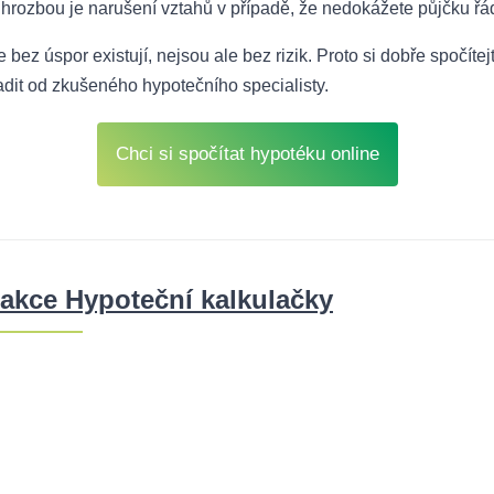
 hrozbou je narušení vztahů v případě, že nedokážete půjčku řá
 bez úspor existují, nejsou ale bez rizik. Proto si dobře spočít
radit od zkušeného hypotečního specialisty.
Chci si spočítat hypotéku online
akce Hypoteční kalkulačky