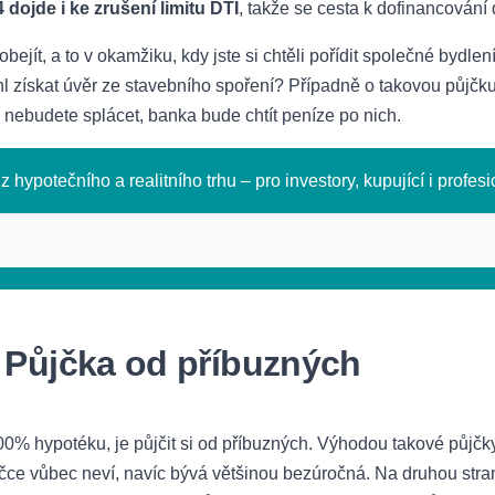
dojde i ke zrušení limitu DTI
, takže se cesta k dofinancování
 obejít, a to v okamžiku, kdy jste si chtěli pořídit společné byd
l získat úvěr ze stavebního spoření? Případně o takovou půjčku
y nebudete splácet, banka bude chtít peníze po nich.
z hypotečního a realitního trhu – pro investory, kupující i profesi
: Půjčka od příbuzných
% hypotéku, je půjčit si od příbuzných. Výhodou takové půjčky 
čce vůbec neví, navíc bývá většinou bezúročná. Na druhou stran