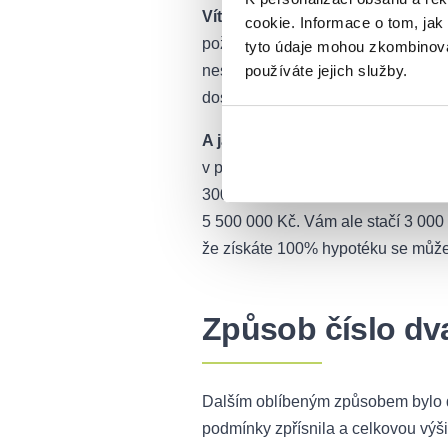
Víte, že
nutně nemusí jít o další n
cookie. Informace o tom, jak
požádat například rodiče, zda svol
tyto údaje mohou zkombinovat
používáte jejich služby.
nespláceli svůj závazek, pak o bydl
dostatečně velkou částku, aby na r
A jak to funguje v praxi?
Představ
v případě, že budete ručit pořizov
300 000 Kč, které nemáte? Pokud bu
5 500 000 Kč. Vám ale stačí 3 000 
že získáte 100% hypotéku se můžete
Způsob číslo dv
Dalším oblíbeným způsobem bylo do
podmínky zpřísnila a celkovou výši