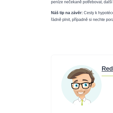
peníze nečekaně potřebovat, další
Náš tip na závěr:
Cesty k hypotéce
řádně plnit, případně si nechte po
Red