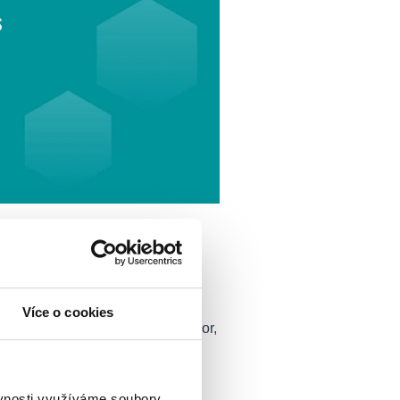
ovitostí
Více o cookies
zkusit získat hypotéku bez úspor,
a zástavy a banka vám díky tomu
ěvnosti využíváme soubory