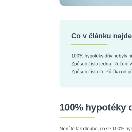
Co v článku najde
100% hypotéky dřív nebyly n
Způsob číslo jedna: Ručení 
Způsob číslo tři: Půjčka od p
100% hypotéky d
Není to tak dlouho, co se 100% hyp