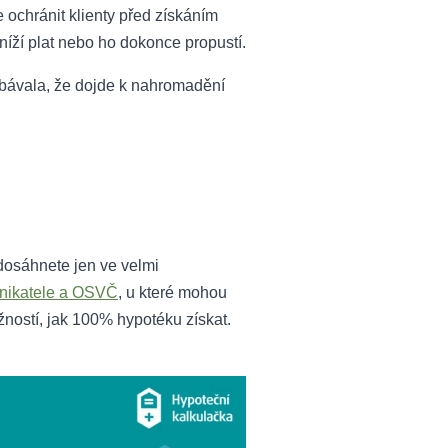
 ochránit klienty před získáním
níží plat nebo ho dokonce propustí.
bávala, že dojde k nahromadění
 dosáhnete jen ve velmi
dnikatele a OSVČ
, u které mohou
žností, jak 100% hypotéku získat.