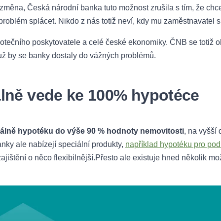
 změna, Česká národní banka tuto možnost zrušila s tím, že chce
problém splácet. Nikdo z nás totiž neví, kdy mu zaměstnavatel s
tečního poskytovatele a celé české ekonomiky. ČNB se totiž o
už by se banky dostaly do vážných problémů.
álně vede ke 100% hypotéce
álně hypotéku do výše 90 % hodnoty nemovitosti
, na vyšší
nky ale nabízejí speciální produkty,
například hypotéku pro po
jištění o něco flexibilnější.Přesto ale existuje hned několik mo