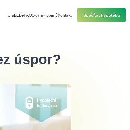
O službě
FAQ
Slovník pojmů
Kontakt
Spočítat hypotéku
bez úspor?