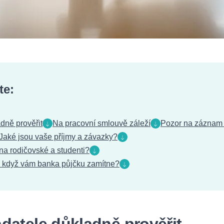
te:
dně prověřit
Na pracovní smlouvě záleží
Pozor na záznam v
Jaké jsou vaše příjmy a závazky?
 na rodičovské a studenti?
t, když vám banka půjčku zamítne?