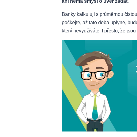
ani nemá smysl o úvěr žádat
.
Banky kalkulují s průměrnou čisto
počkejte, až tato doba uplyne, bude
který nevyužíváte. I přesto, že jso