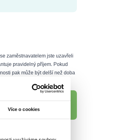
a se zaměstnavatelem jste uzavřeli
antuje pravidelný příjem. Pokud
atnosti pak může být delší než doba
b ve zkušební době hrozí, že ze
Více o cookies
ěstnání.
ěvnosti využíváme soubory