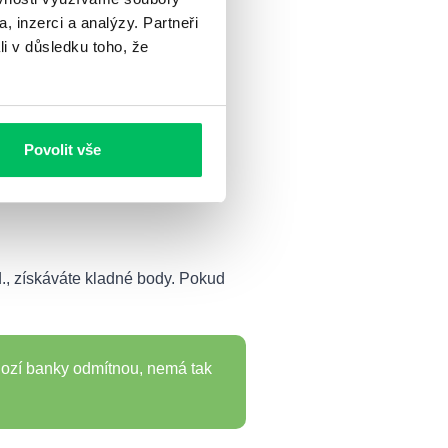
, inzerci a analýzy. Partneři
li v důsledku toho, že
Povolit vše
od., získáváte kladné body. Pokud
hozí banky odmítnou, nemá tak