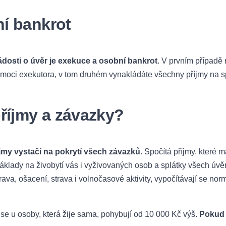
í bankrot
dosti o úvěr je exekuce a osobní bankrot
. V prvním případě
pomoci exekutora, v tom druhém vynakládáte všechny příjmy na s
říjmy a závazky?
íjmy vystačí na pokrytí všech závazků
. Spočítá příjmy, které 
klady na živobytí vás i vyživovaných osob a splátky všech úvěrů
va, ošacení, strava i volnočasové aktivity, vypočítávají se norma
 se u osoby, která žije sama, pohybují od 10 000 Kč výš.
Pokud 