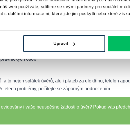
 v registrech dlužníků
 náš web používáte, sdílíme se svými partnery pro sociální média
 s dalšími informacemi, které jste jim poskytli nebo které získa
 o vaši platební morálku, kterou si ověří v registrech:
r klientských informací.
Upravit
tr klientských informací.
 právnických osob
a to nejen splátek úvěrů, ale i plateb za elektřinu, telefon ap
5 letech problémy, počítejte se záporným hodnocením.
ou evidovány i vaše neúspěšné žádosti o úvěr? Pokud vás předc
.