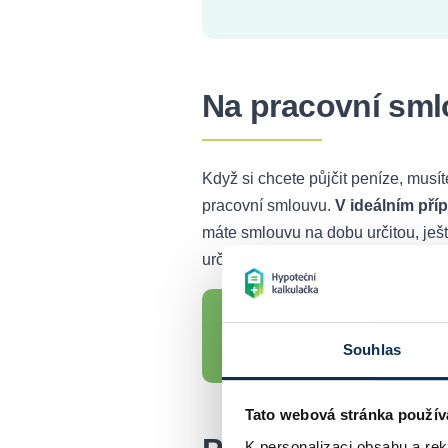
Na pracovní sml
Když si chcete půjčit peníze, musít
pracovní smlouvu.
V ideálním pří
máte smlouvu na dobu určitou, ještě
určitá ve vaší smlouvě.
Víte, že
abyste získali p
TIP
Souhlas
dne na den přijdou o př
Tato webová stránka použív
K personalizaci obsahu a re