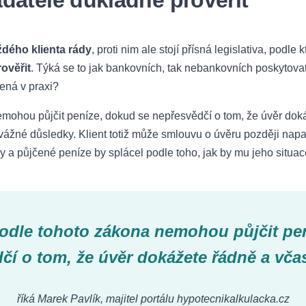
datele důkladně prověřit
dého klienta rády
, proti nim ale stojí přísná legislativa, podle 
ověřit
. Týká se to jak bankovních, tak nebankovních poskytovat
ená v praxi?
mohou půjčit peníze, dokud se nepřesvědčí o tom, že úvěr doká
ě vážné důsledky. Klient totiž může smlouvu o úvěru později napa
ky a půjčené peníze by splácel podle toho, jak by mu jeho situa
odle tohoto zákona nemohou půjčit pen
čí o tom, že úvěr dokážete řádně a včas
říká Marek Pavlík, majitel portálu hypotecnikalkulacka.cz