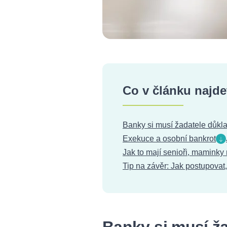
Co v článku najde
Banky si musí žadatele důkla
Exekuce a osobní bankrot
Jak to mají senioři, maminky
Tip na závěr: Jak postupova