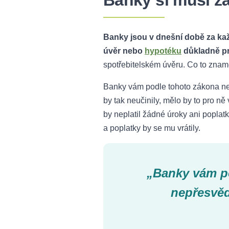
Banky si musí ža
Banky jsou v dnešní době za kaž
úvěr nebo
hypotéku
důkladně pr
spotřebitelském úvěru. Co to znam
Banky vám podle tohoto zákona ne
by tak neučinily, mělo by to pro n
by neplatil žádné úroky ani poplat
a poplatky by se mu vrátily.
„Banky vám p
nepřesvěd