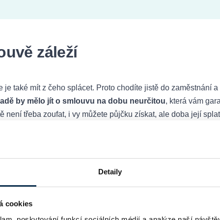
ouvě záleží
e je také mít z čeho splácet. Proto chodíte jistě do zaměstnání 
padě by mělo jít o smlouvu na dobu neurčitou
, která vám gar
 není třeba zoufat, i vy můžete půjčku získat, ale doba její spl
ůjčku, nesmíte být ve výpovědní lhůtě
ani zkušební době
? U oso
Detaily
íjem, u osob ve výpovědi následuje zkušební doba v novém zam
á cookies
klam, poskytování funkcí sociálních médií a analýze naší návšt