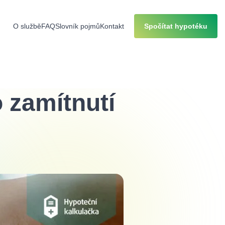
O službě
FAQ
Slovník pojmů
Kontakt
Spočítat hypotéku
 zamítnutí