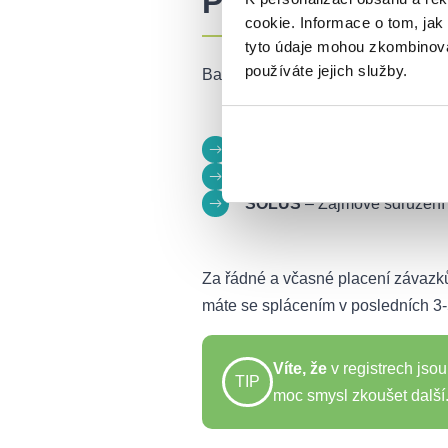
Pozor na záznam
cookie. Informace o tom, jak
tyto údaje mohou zkombinovat
používáte jejich služby.
Banka se při žádosti o úvěr zajímá i
BRKI
, což je Bankovní regist
NRKI
, tedy Nebankovní regis
SOLUS
– Zájmové sdružení
Za řádné a včasné placení závazků, 
máte se splácením v posledních 3-
Víte, že
v registrech js
TIP
moc smysl zkoušet další