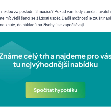
u mzdou za poslední 3 měsíce? Pokud vám tedy zaměstnavatel n
te mít větší šanci se žádostí uspět. Další možností je zrušit např
u netknuté, do nákladů na živobytí se započítávají.