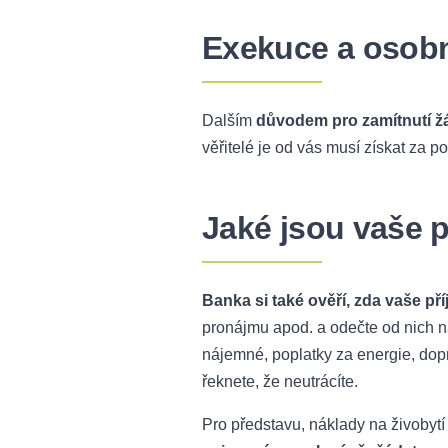
Exekuce a osobn
Dalším
důvodem pro zamítnutí žá
věřitelé je od vás musí získat za 
Jaké jsou vaše p
Banka si také ověří, zda vaše př
pronájmu apod. a odečte od nich ná
nájemné, poplatky za energie, dopra
řeknete, že neutrácíte.
Pro představu, náklady na živobytí