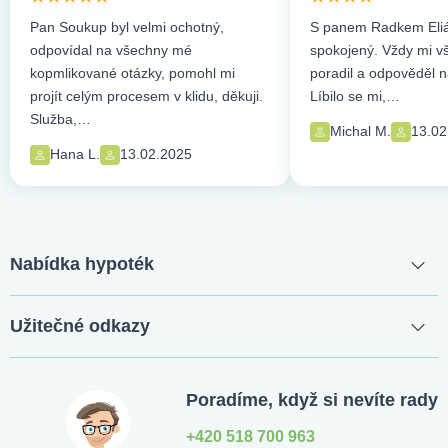
Pan Soukup byl velmi ochotný,
S panem Radkem Eliá
odpovídal na všechny mé
spokojený. Vždy mi vše
kopmlikované otázky, pomohl mi
poradil a odpověděl n
projít celým procesem v klidu, děkuji.
Líbilo se mi,…
Služba,…
Michal M.
13.02
Hana L.
13.02.2025
Nabídka hypoték
Užitečné odkazy
Poradíme, když si nevíte rady
+420 518 700 963