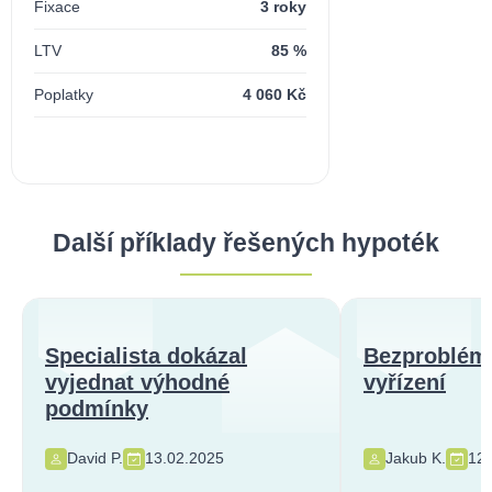
Fixace
3 roky
LTV
85 %
Poplatky
4 060 Kč
Další příklady řešených hypoték
Specialista dokázal
Bezproblém
vyjednat výhodné
vyřízení
podmínky
David P.
13.02.2025
Jakub K.
12.