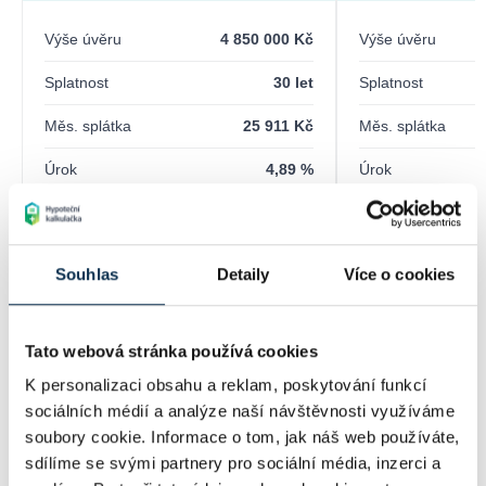
Výše úvěru
4 850 000 Kč
Výše úvěru
Splatnost
30 let
Splatnost
Měs. splátka
25 911 Kč
Měs. splátka
Úrok
4,89 %
Úrok
Fixace
3 roky
Fixace
LTV
62 %
LTV
Souhlas
Detaily
Více o cookies
Poplatky
4 060 Kč
Poplatky
Tato webová stránka používá cookies
Detaily hypotéky
Detaily
K personalizaci obsahu a reklam, poskytování funkcí
sociálních médií a analýze naší návštěvnosti využíváme
soubory cookie. Informace o tom, jak náš web používáte,
sdílíme se svými partnery pro sociální média, inzerci a