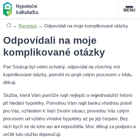
MENU
→
Recenze
→
Odpovídali na moje komplikované otázky
Nabídka hypoték
Odpovídali na moje
Magazín
komplikované otázky
Průvodce hypotékami
Pan Soukup byl velmi ochotný, odpovídal na všechny mé
kopmlikované otázky, pomohl mi projít celým procesem v klidu,
O službě
FAQ
Slovník pojmů
Kontakt
děkuji.
Služba, která Vám pomůže najít nejlepší a nejjednodušší řešení
při hledání hypotéky. Pomohou Vám najít banku vhodnou právě
pro Vás, vzhledem k Vaší životní situaci, provedou Vás celým
procesem od výběru vhodné hypotéky až po její čerpání. Bez
nich bych se do toho asi ani nepouštěla. Moc děkuji za podporu a
určitě tuto službu doporučuji.