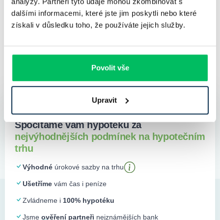
analýzy. Partneři tyto údaje mohou zkombinovat s
dalšími informacemi, které jste jim poskytli nebo které
získali v důsledku toho, že používáte jejich služby.
Povolit vše
Upravit
Spočítáme vám hypotéku za
nejvýhodnějších podmínek na hypotečním
trhu
Výhodné
úrokové sazby na trhu
Ušetříme
vám čas i peníze
Zvládneme i
100% hypotéku
Jsme
ověření partneři
nejznámějších bank