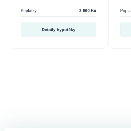
Poplatky
3 960 Kč
Popla
Detaily hypotéky