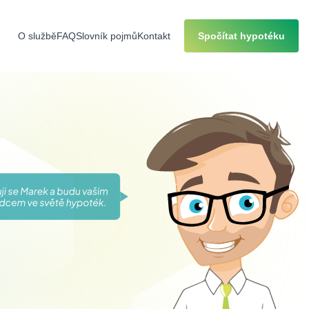
O službě
FAQ
Slovník pojmů
Kontakt
Spočítat hypotéku