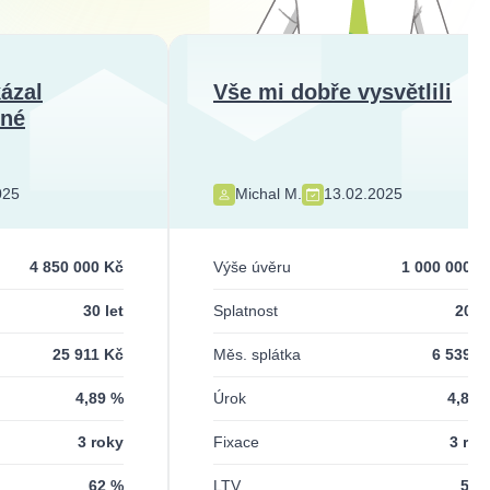
kázal
Vše mi dobře vysvětlili
dné
025
Michal M.
13.02.2025
4 850 000 Kč
Výše úvěru
1 000 000 K
30 let
Splatnost
20 le
25 911 Kč
Měs. splátka
6 539 K
4,89 %
Úrok
4,89 
3 roky
Fixace
3 rok
62 %
LTV
50 