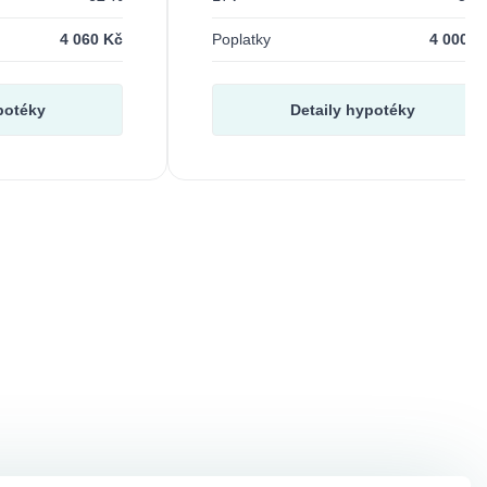
4 060 Kč
Poplatky
4 000 K
potéky
Detaily hypotéky