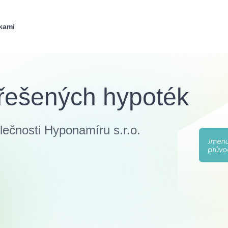
kami
 řešených hypoték
ečnosti Hyponamíru s.r.o.