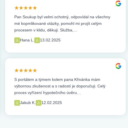
Pan Soukup byl velmi ochotný, odpovídal na všechny
mé kopmlikované otázky, pomohl mi projít celým
procesem v klidu, děkuji. Služba,…
Hana L.
13.02.2025
S portálem a týmem kolem pana Křivánka mám
výbornou zkušenost a s radostí je doporučuji. Celý
proces vyřízení hypotečního úvěru…
Jakub K.
12.02.2025