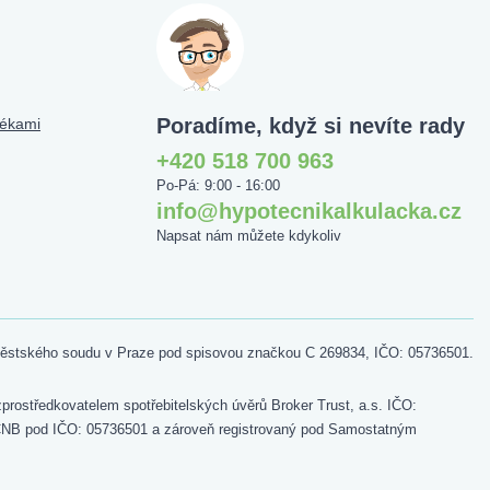
Poradíme, když si nevíte rady
tékami
+420 518 700 963
Po-Pá: 9:00 - 16:00
info@hypotecnikalkulacka.cz
Napsat nám můžete kdykoliv
 Městského soudu v Praze pod spisovou značkou C 269834, IČO: 05736501.
ostředkovatelem spotřebitelských úvěrů Broker Trust, a.s. IČO:
ru ČNB pod IČO: 05736501 a zároveň registrovaný pod Samostatným