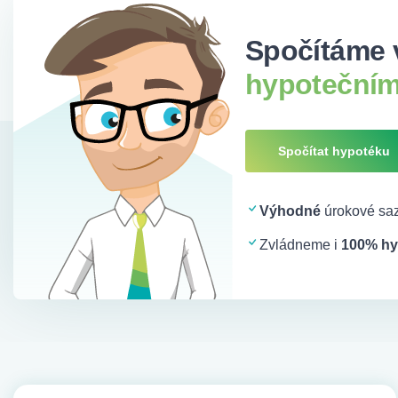
Spočítáme 
hypotečním
Spočítat hypotéku
Výhodné
úrokové saz
Zvládneme i
100% hy