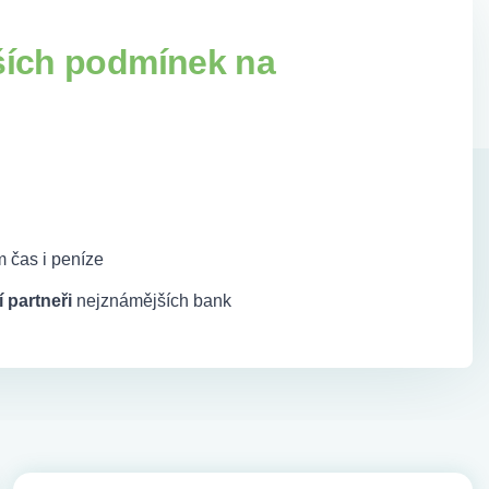
ších podmínek na
 čas i peníze
 partneři
nejznámějších bank