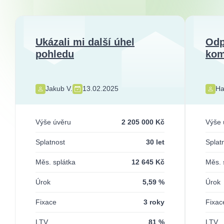
Ukázali mi další úhel
Odp
pohledu
kom
Jakub V.
13.02.2025
Ha
Výše úvěru
2 205 000 Kč
Výše 
Splatnost
30 let
Splat
Měs. splátka
12 645 Kč
Měs. 
Úrok
5,59 %
Úrok
Fixace
3 roky
Fixac
LTV
81 %
LTV