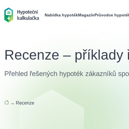
Nabídka hypoték
Magazín
Průvodce hypoté
Recenze – příklady
Přehled řešených hypoték zákazníků spol
→
Recenze