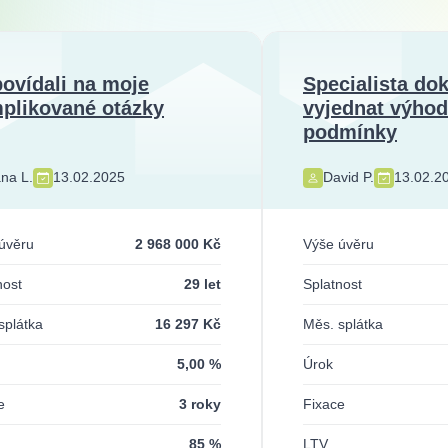
ovídali na moje
Specialista do
plikované otázky
vyjednat výho
podmínky
na L.
13.02.2025
David P.
13.02.2
úvěru
2 968 000 Kč
Výše úvěru
nost
29 let
Splatnost
splátka
16 297 Kč
Měs. splátka
5,00 %
Úrok
e
3 roky
Fixace
85 %
LTV