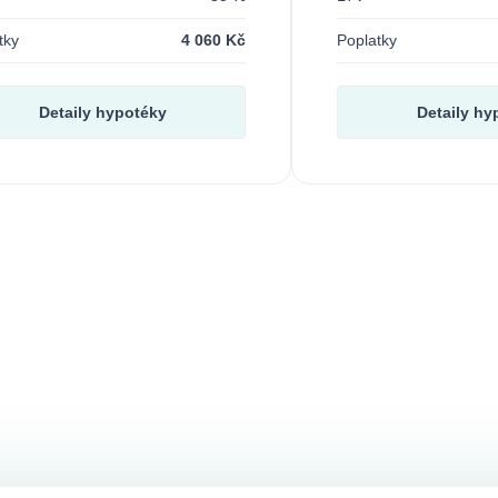
tky
4 060 Kč
Poplatky
Detaily hypotéky
Detaily hy