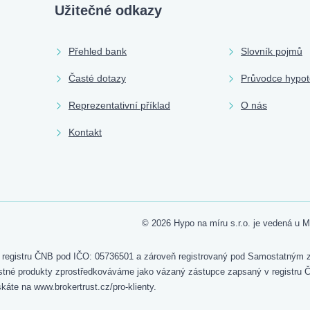
Užitečné odkazy
Přehled bank
Slovník pojmů
Časté dotazy
Průvodce hypo
Reprezentativní příklad
O nás
Kontakt
© 2026 Hypo na míru s.r.o. je vedená u
registru ČNB pod IČO: 05736501 a zároveň registrovaný pod Samostatným zpr
Pojistné produkty zprostředkováváme jako vázaný zástupce zapsaný v regist
káte na www.brokertrust.cz/pro-klienty.