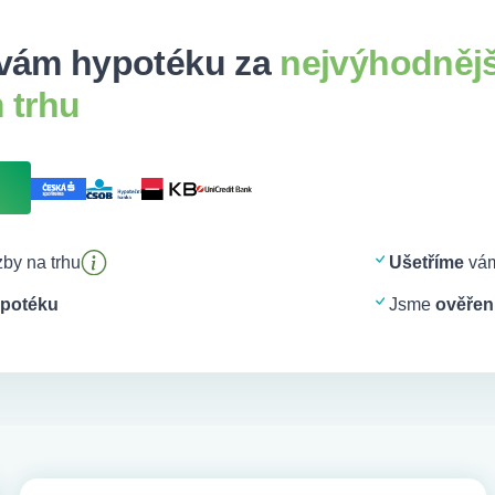
vám hypotéku za
nejvýhodněj
 trhu
by na trhu
Ušetříme
vám
potéku
Jsme
ověření