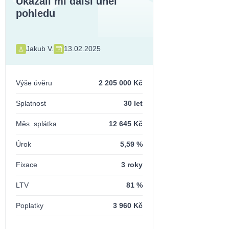
Ukázali mi další úhel
pohledu
Jakub V.
13.02.2025
Výše úvěru
2 205 000 Kč
Splatnost
30 let
Měs. splátka
12 645 Kč
Úrok
5,59 %
Fixace
3 roky
LTV
81 %
Poplatky
3 960 Kč