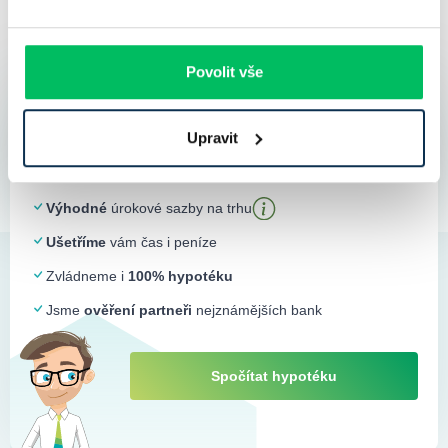
Povolit vše
Spočítáme vám hypotéku za
Upravit
nejvýhodnějších podmínek na hypotečním
trhu
Výhodné
úrokové sazby na trhu
Ušetříme
vám čas i peníze
Zvládneme i
100% hypotéku
Jsme
ověření partneři
nejznámějších bank
Spočítat hypotéku