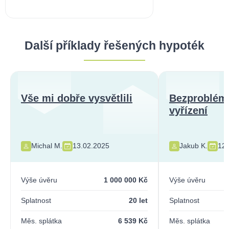
Další příklady řešených hypoték
Vše mi dobře vysvětlili
Bezproblém
vyřízení
Michal M.
13.02.2025
Jakub K.
12.
Výše úvěru
1 000 000 Kč
Výše úvěru
Splatnost
20 let
Splatnost
Měs. splátka
6 539 Kč
Měs. splátka