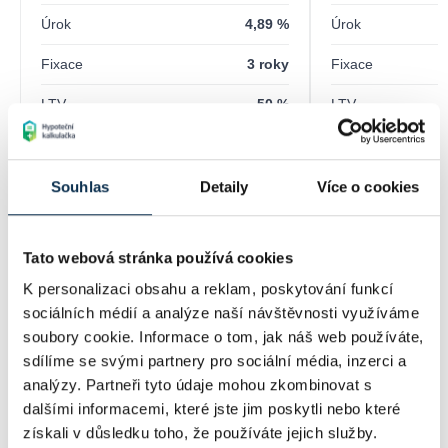
Úrok
4,89 %
Úrok
Fixace
3 roky
Fixace
LTV
50 %
LTV
Poplatky
4 000 Kč
Poplatky
Souhlas
Detaily
Více o cookies
Detaily hypotéky
Detaily
Tato webová stránka používá cookies
K personalizaci obsahu a reklam, poskytování funkcí
sociálních médií a analýze naší návštěvnosti využíváme
soubory cookie. Informace o tom, jak náš web používáte,
sdílíme se svými partnery pro sociální média, inzerci a
analýzy. Partneři tyto údaje mohou zkombinovat s
dalšími informacemi, které jste jim poskytli nebo které
získali v důsledku toho, že používáte jejich služby.