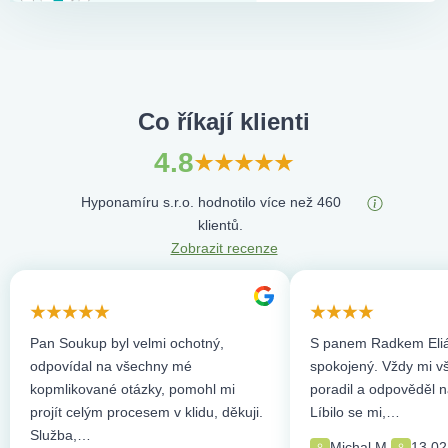
Co říkají klienti
4.8
Hyponamíru s.r.o. hodnotilo více než 460
klientů.
Zobrazit recenze
Pan Soukup byl velmi ochotný,
S panem Radkem Eliá
odpovídal na všechny mé
spokojený. Vždy mi vše
kopmlikované otázky, pomohl mi
poradil a odpověděl n
projít celým procesem v klidu, děkuji.
Líbilo se mi,…
Služba,…
Michal M.
13.02