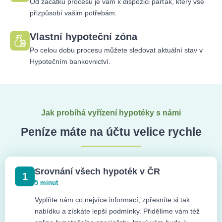
Od začátku procesu je vám k dispozici parťák, který vše
přizpůsobí vašim potřebám.
Vlastní hypoteční zóna
Po celou dobu procesu můžete sledovat aktuální stav v
Hypotečním bankovnictví.
Jak probíhá vyřízení hypotéky s námi
Peníze máte na účtu velice rychle
Srovnání všech hypoték v ČR
1
5 minut
Vyplňte nám co nejvíce informací, zpřesníte si tak
nabídku a získáte lepší podmínky. Přidělíme vám též