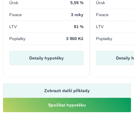
Úrok
5,59 %
Úrok
Fixace
3 roky
Fixace
LTV
81 %
LTV
Poplatky
3 960 Kč
Poplatky
Detaily hypotéky
Detaily 
Zobrazit další příklady
Spočítat hypotéku