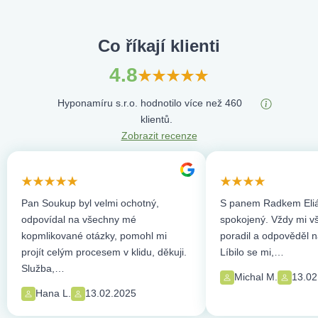
Co říkají klienti
4.8
Hyponamíru s.r.o. hodnotilo více než 460
klientů.
Zobrazit recenze
Pan Soukup byl velmi ochotný,
S panem Radkem Eliá
odpovídal na všechny mé
spokojený. Vždy mi vše
kopmlikované otázky, pomohl mi
poradil a odpověděl n
projít celým procesem v klidu, děkuji.
Líbilo se mi,…
Služba,…
Michal M.
13.02
Hana L.
13.02.2025