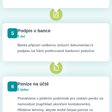
Podpis v bance
5
5 dní
Banka připraví veškerou smluvní dokumentaci k
podpisu na Vámi preferované bankovní pobočce.
Peníze na účtě
6
1 týden
Pomáháme s plněním podmínek pro získání peněz na
nemovitost (například ukončení kontokorentu).
Hlídáme termíny, abyste mohli čerpat peníze co