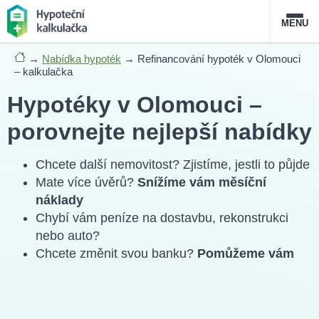
MENU
→
Nabídka hypoték
→
Refinancování hypoték v Olomouci
Nabídka hypoték
– kalkulačka
Hypotéky v Olomouci –
Magazín
porovnejte nejlepší nabídky
Průvodce hypotékami
Chcete další nemovitost? Zjistíme, jestli to půjde
O službě
FAQ
Slovník pojmů
Kontakt
Mate více úvěrů?
Snížíme vám měsíční
náklady
Chybí vám peníze na dostavbu, rekonstrukci
nebo auto?
Chcete změnit svou banku?
Pomůžeme vám