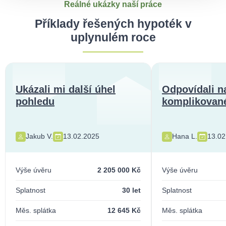
Reálné ukázky naší práce
Příklady řešených hypoték v
uplynulém roce
Ukázali mi další úhel
Odpovídali n
pohledu
komplikované
Jakub V.
13.02.2025
Hana L.
13.02
Výše úvěru
2 205 000 Kč
Výše úvěru
Splatnost
30 let
Splatnost
Měs. splátka
12 645 Kč
Měs. splátka