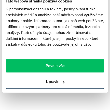
Tato webová stránka používá cookies
K personalizaci obsahu a reklam, poskytování funkcí
sociálních médií a analýze naší návštěvnosti využíváme
Neomezujte se pouze na Olomouc –
srovnejte refinancování
soubory cookie. Informace o tom, jak náš web používáte,
hypoték v dalších městech a regionech
. Prozkoumejte
sdílíme se svými partnery pro sociální média, inzerci a
možnosti například v
Českých Budějovicích
,
Pardubicích
,
analýzy. Partneři tyto údaje mohou zkombinovat s
Severočeském
nebo
Západočeském kraji
a zajistěte si
dalšími informacemi, které jste jim poskytli nebo které
nejvýhodnější podmínky pro své bydlení.
získali v důsledku toho, že používáte jejich služby.
Máte specifický požadavek?
Povolit vše
Naši hypoteční specialisté vždy dokáží najít
vhodné řešení šité na míru přímo vám.
Kontaktovat poradce
Upravit