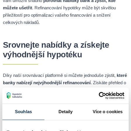
vám umožní snadno
porovnat nabídky bank a zjistit, kde
můžete ušetřit
. Refinancování hypotéky může být skvělou
příležitostí pro optimalizaci vašeho financování a snížení
celkových nákladů.
Srovnejte nabídky a získejte
výhodnější hypotéku
Díky naší srovnávací platformě si můžete jednoduše zjistit,
které
banky nabízejí nejvýhodnější refinancování
. Získáte přehled o
aktuálních úrokových sazbách
, podmínkách a možnostech
financování, které vám pomohou dosáhnout co nejlepší nabídky.
Souhlas
Detaily
Více o cookies
Refinancování hypoték dostupné
po celé ČR