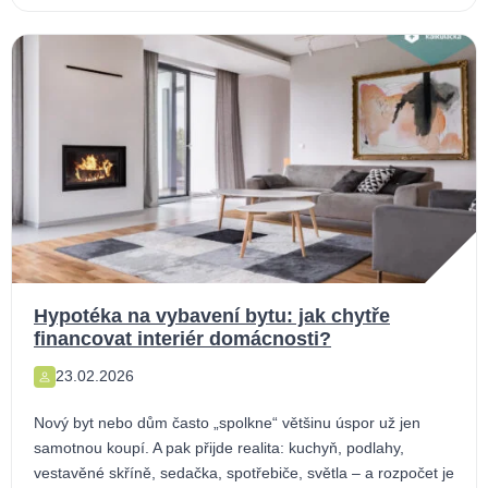
Hypotéka na vybavení bytu: jak chytře
financovat interiér domácnosti?
23.02.2026
Nový byt nebo dům často „spolkne“ většinu úspor už jen
samotnou koupí. A pak přijde realita: kuchyň, podlahy,
vestavěné skříně, sedačka, spotřebiče, světla – a rozpočet je