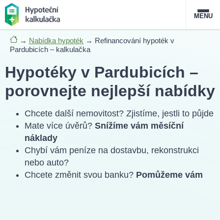
MENU
→
Nabídka hypoték
→
Refinancování hypoték v
Nabídka hypoték
Pardubicích – kalkulačka
Hypotéky v Pardubicích –
Magazín
porovnejte nejlepší nabídky
Průvodce hypotékami
Chcete další nemovitost? Zjistíme, jestli to půjde
O službě
FAQ
Slovník pojmů
Kontakt
Mate více úvěrů?
Snížíme vám měsíční
náklady
Chybí vám peníze na dostavbu, rekonstrukci
nebo auto?
Chcete změnit svou banku?
Pomůžeme vám