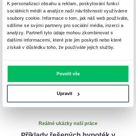
K personalizaci obsahu a reklam, poskytování funkcí
Nemusíte se omezovat pouze na místní nabídky –
naše služba
sociálních médií a analýze naší návštěvnosti využíváme
vám umožní porovnat refinancování hypoték po celé České
soubory cookie. Informace o tom, jak náš web používáte,
republice
. Prozkoumejte například možnosti refinancování v
Ústí
sdílíme se svými partnery pro sociální média, inzerci a
nad Labem
,
Zlíně
,
Jihočeském
nebo
Severomoravském kraji
, a
analýzy. Partneři tyto údaje mohou zkombinovat s
zajistěte si nejlepší možné financování.
dalšími informacemi, které jste jim poskytli nebo které
získali v důsledku toho, že používáte jejich služby.
Máte specifický požadavek?
Naši hypoteční specialisté vždy dokáží najít
Povolit vše
vhodné řešení šité na míru přímo vám.
Kontaktovat poradce
Upravit
Reálné ukázky naší práce
Příklady řešených hypoték v