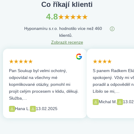
Co říkají klienti
4.8
Hyponamíru s.r.o. hodnotilo více než 460
klientů.
Zobrazit recenze
Pan Soukup byl velmi ochotný,
S panem Radkem Eliá
odpovídal na všechny mé
spokojený. Vždy mi vše
kopmlikované otázky, pomohl mi
poradil a odpověděl n
projít celým procesem v klidu, děkuji.
Líbilo se mi,…
Služba,…
Michal M.
13.02
Hana L.
13.02.2025