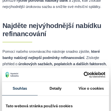
pomůže
rychle porovnat nabídky bank
a zjistit, kde získáte
nejvýhodnější úrokovou sazbu a snížíte své měsíční splátky.
Najděte nejvýhodnější nabídku
refinancování
Pomocí našeho srovnávacího nástroje snadno zjistíte,
které
banky nabízejí nejlepší podmínky refinancování
. Získejte
přehled o
úrokových sazbách, poplatcích a dalších faktorech
,
které mohou ovlivnit vaši hypotéku a celkové náklady na bydlení.
Refinancování dostupné nejen v
Souhlas
Detaily
Více o cookies
Pardubicích, ale po celé ČR
Tato webová stránka používá cookies