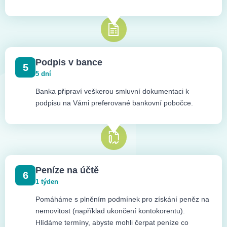
Podpis v bance
5
5 dní
Banka připraví veškerou smluvní dokumentaci k
podpisu na Vámi preferované bankovní pobočce.
Peníze na účtě
6
1 týden
Pomáháme s plněním podmínek pro získání peněz na
nemovitost (například ukončení kontokorentu).
Hlídáme termíny, abyste mohli čerpat peníze co