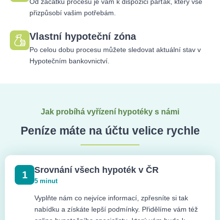
Od začátku procesu je vám k dispozici parťák, který vše
přizpůsobí vašim potřebám.
Vlastní hypoteční zóna
Po celou dobu procesu můžete sledovat aktuální stav v
Hypotečním bankovnictví.
Jak probíhá vyřízení hypotéky s námi
Peníze máte na účtu velice rychle
Srovnání všech hypoték v ČR
1
5 minut
Vyplňte nám co nejvíce informací, zpřesníte si tak
nabídku a získáte lepší podmínky. Přidělíme vám též