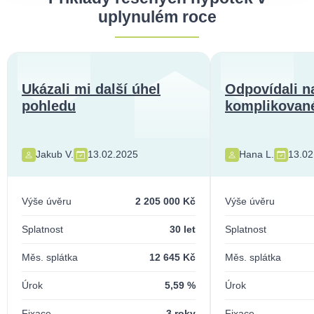
uplynulém roce
Ukázali mi další úhel
Odpovídali n
pohledu
komplikované
Jakub V.
13.02.2025
Hana L.
13.02
Výše úvěru
2 205 000 Kč
Výše úvěru
Splatnost
30 let
Splatnost
Měs. splátka
12 645 Kč
Měs. splátka
Úrok
5,59 %
Úrok
Fixace
3 roky
Fixace