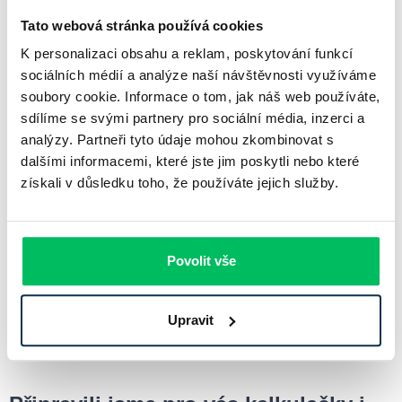
nutné srovnat dostupné nabídky a zvolit nejvýhodnější variantu.
Tato webová stránka používá cookies
Následně se podává žádost, která zahrnuje doložení příjmů a
dalších dokumentů. Po schválení úvěru dochází k podpisu
K personalizaci obsahu a reklam, poskytování funkcí
smlouvy a čerpání financí.
sociálních médií a analýze naší návštěvnosti využíváme
soubory cookie. Informace o tom, jak náš web používáte,
sdílíme se svými partnery pro sociální média, inzerci a
Srovnání hypoték pomocí online kalkulačky.
analýzy. Partneři tyto údaje mohou zkombinovat s
Podání žádosti včetně doložení potřebných dokumentů.
dalšími informacemi, které jste jim poskytli nebo které
získali v důsledku toho, že používáte jejich služby.
Schválení úvěru a podpis hypoteční smlouvy.
Čerpání hypotéky na pořízení nebo rekonstrukci nemovitosti.
Povolit vše
Investice do vlastního bydlení je zásadním krokem, proto je
důležité vybrat vhodný úvěr s co nejvýhodnějšími podmínkami.
Pečlivé porovnání a správné rozhodnutí může přinést dlouhodobé
Upravit
finanční úspory.