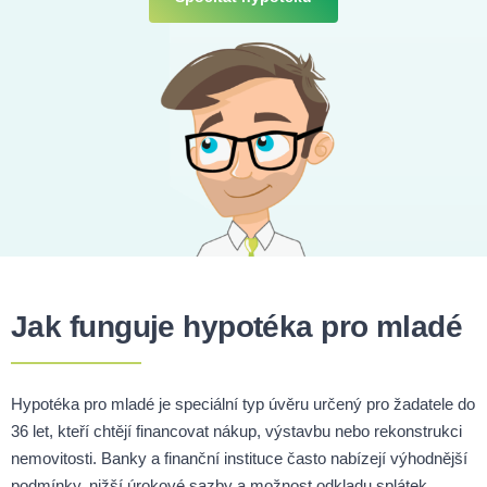
Jak funguje hypotéka pro mladé
Hypotéka pro mladé je speciální typ úvěru určený pro žadatele do
36 let, kteří chtějí financovat nákup, výstavbu nebo rekonstrukci
nemovitosti. Banky a finanční instituce často nabízejí výhodnější
podmínky, nižší úrokové sazby a možnost odkladu splátek.