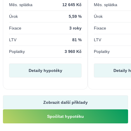
Měs. splátka
12 645 Kč
Měs. splátka
Úrok
5,59 %
Úrok
Fixace
3 roky
Fixace
LTV
81 %
LTV
Poplatky
3 960 Kč
Poplatky
Detaily hypotéky
Detaily 
Zobrazit další příklady
Spočítat hypotéku