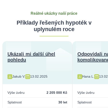
Reálné ukázky naší práce
Příklady řešených hypoték v
uplynulém roce
Ukázali mi další úhel
Odpovídali n
pohledu
komplikované
Jakub V.
13.02.2025
Hana L.
13.02
Výše úvěru
2 205 000 Kč
Výše úvěru
Splatnost
30 let
Splatnost