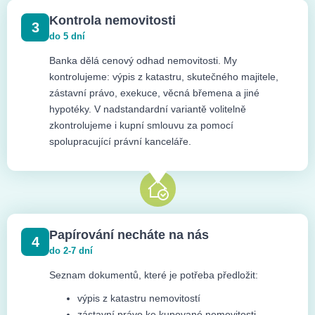
Kontrola nemovitosti
3
do 5 dní
Banka dělá cenový odhad nemovitosti. My
kontrolujeme: výpis z katastru, skutečného majitele,
zástavní právo, exekuce, věcná břemena a jiné
hypotéky. V nadstandardní variantě volitelně
zkontrolujeme i kupní smlouvu za pomocí
spolupracující právní kanceláře.
Papírování necháte na nás
4
do 2-7 dní
Seznam dokumentů, které je potřeba předložit:
výpis z katastru nemovitostí
zástavní právo ke kupované nemovitosti