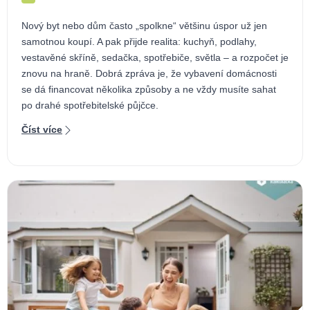
Nový byt nebo dům často „spolkne“ většinu úspor už jen
samotnou koupí. A pak přijde realita: kuchyň, podlahy,
vestavěné skříně, sedačka, spotřebiče, světla – a rozpočet je
znovu na hraně. Dobrá zpráva je, že vybavení domácnosti
se dá financovat několika způsoby a ne vždy musíte sahat
po drahé spotřebitelské půjčce.
Číst více