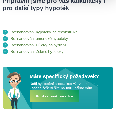
Připravili jsme pro vás kalkulačky i
pro další typy hypoték
Refinancování hypotéky na rekonstrukci
Refinancování americké hypotéky
Refinancování Půjčky na bydlení
Refinancování Zelené hypotéky
Máte specifický požadavek?
Naši hypoteční specialisté vždy dokáží najít
vhodné řešení šité na míru přímo vám.
Kontaktovat poradce