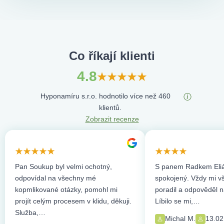
Co říkají klienti
4.8
Hyponamíru s.r.o. hodnotilo více než 460
klientů.
Zobrazit recenze
Pan Soukup byl velmi ochotný,
S panem Radkem Eliá
odpovídal na všechny mé
spokojený. Vždy mi vše
kopmlikované otázky, pomohl mi
poradil a odpověděl n
projít celým procesem v klidu, děkuji.
Líbilo se mi,…
Služba,…
Michal M.
13.02