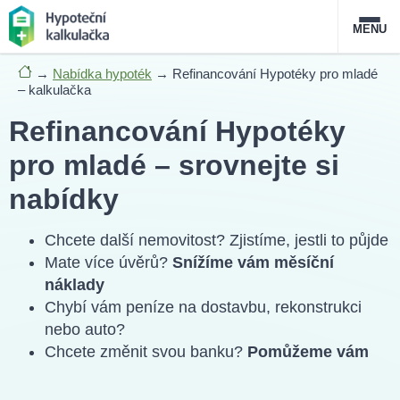
MENU
→
Nabídka hypoték
→
Refinancování Hypotéky pro mladé
Nabídka hypoték
– kalkulačka
Refinancování Hypotéky
Magazín
pro mladé – srovnejte si
Průvodce hypotékami
nabídky
O službě
FAQ
Slovník pojmů
Kontakt
Chcete další nemovitost? Zjistíme, jestli to půjde
Mate více úvěrů?
Snížíme vám měsíční
náklady
Chybí vám peníze na dostavbu, rekonstrukci
nebo auto?
Chcete změnit svou banku?
Pomůžeme vám