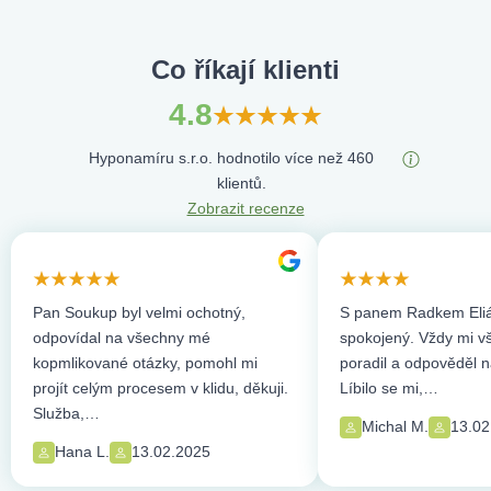
Co říkají klienti
4.8
Hyponamíru s.r.o. hodnotilo více než 460
klientů.
Zobrazit recenze
Pan Soukup byl velmi ochotný,
S panem Radkem Eliá
odpovídal na všechny mé
spokojený. Vždy mi vše
kopmlikované otázky, pomohl mi
poradil a odpověděl n
projít celým procesem v klidu, děkuji.
Líbilo se mi,…
Služba,…
Michal M.
13.02
Hana L.
13.02.2025