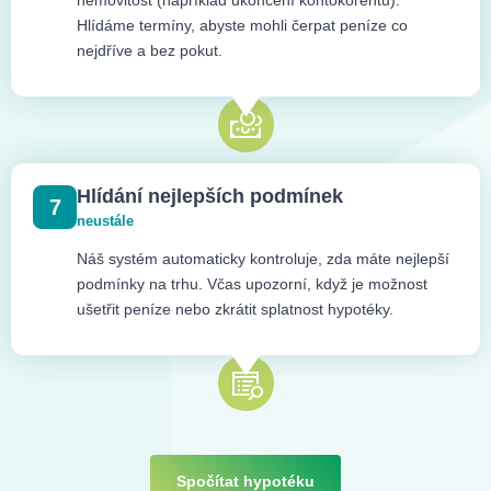
nemovitost (například ukončení kontokorentu).
Hlídáme termíny, abyste mohli čerpat peníze co
nejdříve a bez pokut.
Hlídání nejlepších podmínek
7
neustále
Náš systém automaticky kontroluje, zda máte nejlepší
podmínky na trhu. Včas upozorní, když je možnost
ušetřit peníze nebo zkrátit splatnost hypotéky.
Spočítat hypotéku