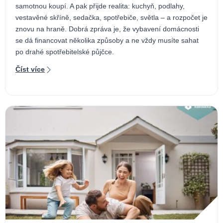
samotnou koupí. A pak přijde realita: kuchyň, podlahy,
vestavěné skříně, sedačka, spotřebiče, světla – a rozpočet je
znovu na hraně. Dobrá zpráva je, že vybavení domácnosti
se dá financovat několika způsoby a ne vždy musíte sahat
po drahé spotřebitelské půjčce.
Číst více