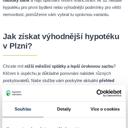
nabídky bank
a najít optimální řešení financování. Ať už hledáte
hypotéku pro první bydlení nebo výhodnější podmínky pro větší
nemovitost, pomůžeme vám vybrat tu správnou variantu.
Jak získat výhodnější hypotéku
v Plzni?
Chcete mít
nižší měsíční splátky a lepší úrokovou sazbu
?
Klíčem k úspěchu je důkladné porovnání nabídek různých
poskytovatelů. Naše služba vám poskytne aktuální
přehled
hypotečních produktů
, abyste mohli učinit informované
rozhodnutí.
Souhlas
Detaily
Více o cookies
Hypotéky dostupné nejen v
Plzni, ale po celé ČR