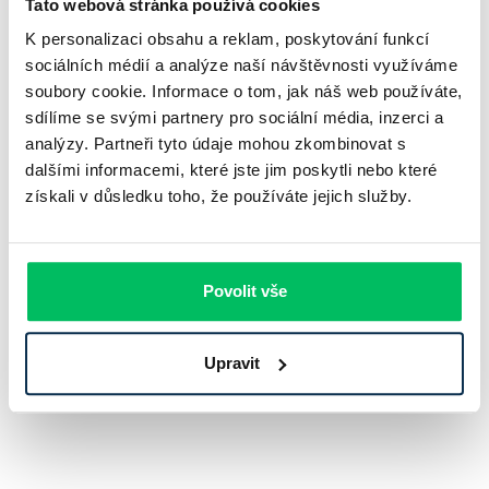
Tato webová stránka používá cookies
K personalizaci obsahu a reklam, poskytování funkcí
sociálních médií a analýze naší návštěvnosti využíváme
Naše kalkulačka vám pomůže
porovnat nabídky nejen v Plzni,
soubory cookie. Informace o tom, jak náš web používáte,
ale i v dalších městech a regionech
. Ať už plánujete koupi
sdílíme se svými partnery pro sociální média, inzerci a
nemovitosti v
Liberci
,
Olomouci
,
Jihomoravském
nebo
analýzy. Partneři tyto údaje mohou zkombinovat s
Severomoravském kraji
, získáte přístup k nejvýhodnějším
dalšími informacemi, které jste jim poskytli nebo které
možnostem financování.
získali v důsledku toho, že používáte jejich služby.
Máte specifický požadavek?
Povolit vše
Naši hypoteční specialisté vždy dokáží najít
vhodné řešení šité na míru přímo vám.
Kontaktovat poradce
Upravit