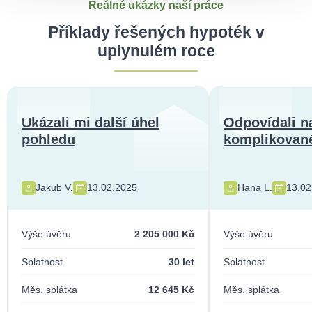
Reálné ukázky naší práce
Příklady řešených hypoték v
uplynulém roce
Ukázali mi další úhel
Odpovídali n
pohledu
komplikované
Jakub V.
13.02.2025
Hana L.
13.02
Výše úvěru
2 205 000 Kč
Výše úvěru
Splatnost
30 let
Splatnost
Měs. splátka
12 645 Kč
Měs. splátka