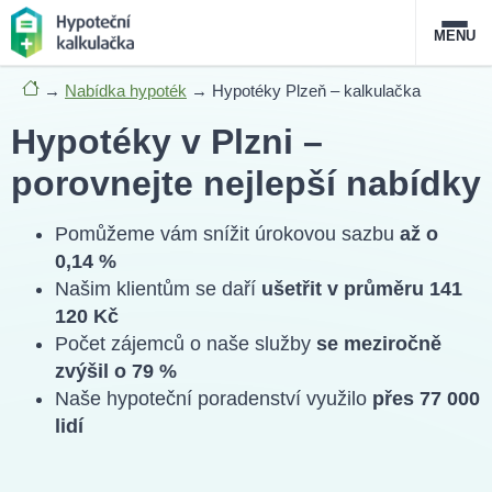
MENU
→
Nabídka hypoték
→
Hypotéky Plzeň – kalkulačka
Nabídka hypoték
Hypotéky v Plzni –
Magazín
porovnejte nejlepší nabídky
Průvodce hypotékami
Pomůžeme vám snížit úrokovou sazbu
až o
0,14 %
O službě
FAQ
Slovník pojmů
Kontakt
Našim klientům se daří
ušetřit v průměru 141
120 Kč
Počet zájemců o naše služby
se meziročně
zvýšil o 79 %
Naše hypoteční poradenství využilo
přes 77 000
lidí