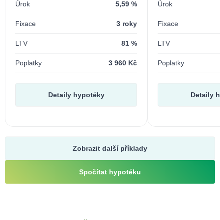
Úrok
5,59 %
Úrok
Fixace
3 roky
Fixace
LTV
81 %
LTV
Poplatky
3 960 Kč
Poplatky
Detaily hypotéky
Detaily 
Zobrazit další příklady
Spočítat hypotéku