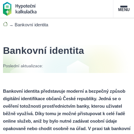
MENU
→
Bankovní identita
Nabídka hypoték
Magazín
Bankovní identita
Průvodce hypotékami
Poslední aktualizace:
O službě
FAQ
Slovník pojmů
Kontakt
Bankovní identita představuje moderní a bezpečný způsob
digitální identifikace občanů České republiky. Jedná se o
ověření totožnosti prostřednictvím banky, kterou uživatel
běžně využívá. Díky tomu je možné přistupovat k celé řadě
online služeb, aniž by bylo nutné zadávat osobní údaje
opakovaně nebo chodit osobně na úřad. V praxi tak bankovní