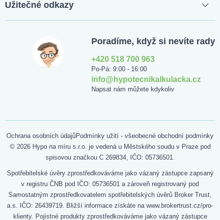
Užitečné odkazy
Poradíme, když si nevíte rady
+420 518 700 963
Po-Pá: 9:00 - 16:00
info@hypotecnikalkulacka.cz
Napsat nám můžete kdykoliv
Ochrana osobních údajů
Podmínky užití - všeobecné obchodní podmínky
© 2026 Hypo na míru s.r.o. je vedená u Městského soudu v Praze pod
spisovou značkou C 269834, IČO: 05736501.
Spotřebitelské úvěry zprostředkováváme jako vázaný zástupce zapsaný
v registru ČNB pod IČO: 05736501 a zároveň registrovaný pod
Samostatným zprostředkovatelem spotřebitelských úvěrů Broker Trust,
a.s. IČO: 26439719. Bližší informace získáte na www.brokertrust.cz/pro-
klienty. Pojistné produkty zprostředkováváme jako vázaný zástupce