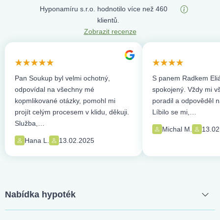
Hyponamíru s.r.o. hodnotilo více než 460
klientů.
Zobrazit recenze
Pan Soukup byl velmi ochotný,
S panem Radkem Eliá
odpovídal na všechny mé
spokojený. Vždy mi vše
kopmlikované otázky, pomohl mi
poradil a odpověděl n
projít celým procesem v klidu, děkuji.
Líbilo se mi,…
Služba,…
Michal M.
13.02
Hana L.
13.02.2025
Nabídka hypoték