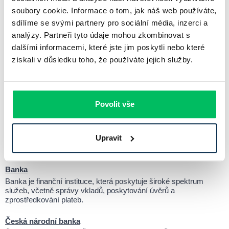
portálům veřejné správy nebo využívat služby firem, které
soubory cookie. Informace o tom, jak náš web používáte,
bankovní identitu podporují
. Celý proces je
rychlý, bezplatný
sdílíme se svými partnery pro sociální média, inzerci a
a bezpečný
. Díky tomu je bankovní identita stále více využívána
analýzy. Partneři tyto údaje mohou zkombinovat s
i mimo státní správu, například v pojišťovnictví, telekomunikacích
dalšími informacemi, které jste jim poskytli nebo které
nebo při zakládání investičních účtů.
získali v důsledku toho, že používáte jejich služby.
Chci si spočítat hypotéku online
Povolit vše
Související pojmy
Upravit
Banka
Banka je finanční instituce, která poskytuje široké spektrum
služeb, včetně správy vkladů, poskytování úvěrů a
zprostředkování plateb.
Česká národní banka