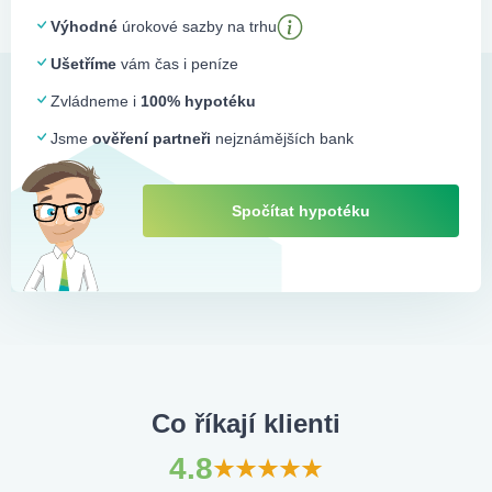
Výhodné
úrokové sazby na trhu
Ušetříme
vám čas i peníze
Zvládneme i
100% hypotéku
Jsme
ověření partneři
nejznámějších bank
Spočítat hypotéku
Co říkají klienti
4.8