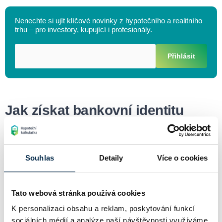
Nenechte si ujít klíčové novinky z hypotečního a realitního
trhu – pro investory, kupující i profesionály.
Přihlásit
Jak získat bankovní identitu
Zřízení bankovní identity
je velmi jednoduché. Každý klient
některé z podporovaných bank (např.
Česká spořitelna
,
ČSOB
,
Souhlas
Detaily
Více o cookies
KB
nebo Air Bank) získává bankovní identitu automaticky, pokud
má zřízené elektronické bankovnictví. Aktivace probíhá většinou
Tato webová stránka používá cookies
v internetovém bankovnictví nebo na pobočce.
K personalizaci obsahu a reklam, poskytování funkcí
Jakmile je identita aktivní,
uživatel se může přihlašovat k
sociálních médií a analýze naší návštěvnosti využíváme