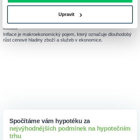
Životní pojištění je finanční nástroj, jehož hlavním cílem je
ochrana vás a vaší rodiny před nepředvídatelnými životními
situacemi, jako jsou smrt, úraz nebo vážné onemocnění.
Upravit
Inflace
Inflace je makroekonomický pojem, který označuje dlouhodobý
růst cenové hladiny zboží a služeb v ekonomice.
Spočítáme vám hypotéku za
nejvýhodnějších podmínek na hypotečním
trhu