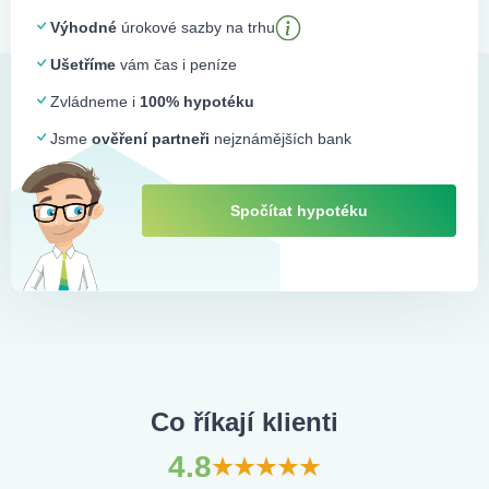
Výhodné
úrokové sazby na trhu
Ušetříme
vám čas i peníze
Zvládneme i
100% hypotéku
Jsme
ověření partneři
nejznámějších bank
Spočítat hypotéku
Co říkají klienti
4.8