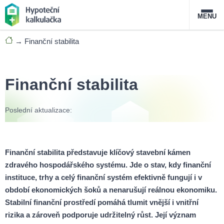
MENU
→
Finanční stabilita
Nabídka hypoték
Magazín
Finanční stabilita
Průvodce hypotékami
Poslední aktualizace:
O službě
FAQ
Slovník pojmů
Kontakt
Finanční stabilita představuje klíčový stavební kámen
zdravého hospodářského systému. Jde o stav, kdy finanční
instituce, trhy a celý finanční systém efektivně fungují i v
období ekonomických šoků a nenarušují reálnou ekonomiku.
Stabilní finanční prostředí pomáhá tlumit vnější i vnitřní
rizika a zároveň podporuje udržitelný růst. Její význam