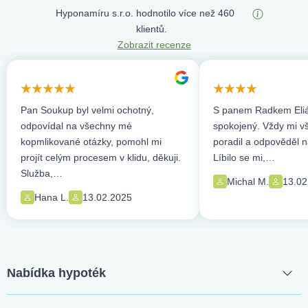
Hyponamíru s.r.o. hodnotilo více než 460
klientů.
Zobrazit recenze
Pan Soukup byl velmi ochotný,
S panem Radkem Eliá
odpovídal na všechny mé
spokojený. Vždy mi vše
kopmlikované otázky, pomohl mi
poradil a odpověděl n
projít celým procesem v klidu, děkuji.
Líbilo se mi,…
Služba,…
Michal M.
13.02
Hana L.
13.02.2025
Nabídka hypoték