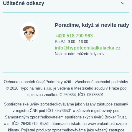
Užitečné odkazy
Poradíme, když si nevíte rady
+420 518 700 963
Po-Pá: 9:00 - 16:00
info@hypotecnikalkulacka.cz
Napsat nám můžete kdykoliv
Ochrana osobních údajů
Podmínky užití - všeobecné obchodní podmínky
© 2026 Hypo na míru s.r.o. je vedená u Městského soudu v Praze pod
spisovou značkou C 269834, IČO: 05736501.
Spotřebitelské úvěry zprostředkováváme jako vázaný zástupce zapsaný
v registru ČNB pod IČO: 05736501 a zároveň registrovaný pod
Samostatným zprostředkovatelem spotřebitelských úvěrů Broker Trust,
a.s. IČO: 26439719. Bližší informace získáte na www.brokertrust.cz/pro-
klienty. Pojistné produkty zprostředkováváme jako vázaný zástupce