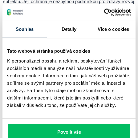
subjektů. Její ochrana je nezbytnou podmínkou pro zdravý rozvoj
ekonomiky a důvěru občanů i investorů v systém jako celek.
Chci si spočítat hypotéku online
Souhlas
Detaily
Více o cookies
Související pojmy
Tato webová stránka používá cookies
K personalizaci obsahu a reklam, poskytování funkcí
sociálních médií a analýze naší návštěvnosti využíváme
soubory cookie. Informace o tom, jak náš web používáte,
Rodinný rozpočet
sdílíme se svými partnery pro sociální média, inzerci a
Plánování rodinných financí je základním stavebním kamenem
finanční stability každé domácnosti.
analýzy. Partneři tyto údaje mohou zkombinovat s
dalšími informacemi, které jste jim poskytli nebo které
Investiční strategie
získali v důsledku toho, že používáte jejich služby.
Investiční strategie je plánovaný přístup k investování, který
reflektuje cíle, časový horizont, toleranci k riziku a finanční situaci
investora.
Povolit vše
Životní pojištění