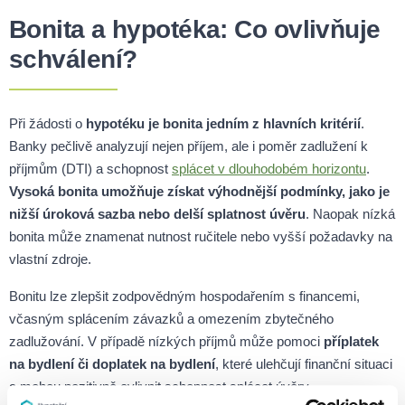
Bonita a hypotéka: Co ovlivňuje
schválení?
Při žádosti o
hypotéku je bonita jedním z hlavních kritérií
.
Banky pečlivě analyzují nejen příjem, ale i poměr zadlužení k
příjmům (DTI) a schopnost
splácet v dlouhodobém horizontu
.
Vysoká bonita umožňuje získat výhodnější podmínky, jako je
nižší úroková sazba nebo delší splatnost úvěru
. Naopak nízká
bonita může znamenat nutnost ručitele nebo vyšší požadavky na
vlastní zdroje.
Bonitu lze zlepšit zodpovědným hospodařením s financemi,
včasným splácením závazků a omezením zbytečného
zadlužování. V případě nízkých příjmů může pomoci
příplatek
na bydlení či doplatek na bydlení
, které ulehčují finanční situaci
a mohou pozitivně ovlivnit schopnost splácet úvěry.