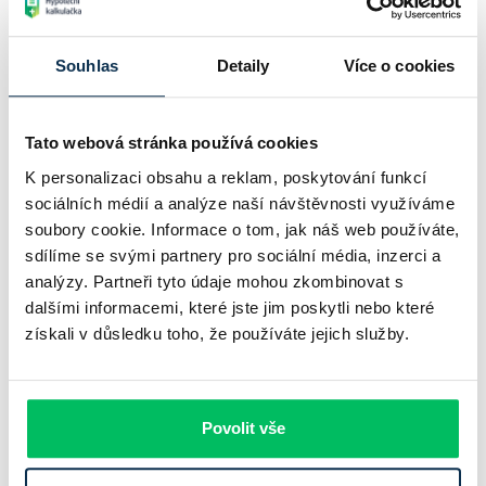
Chci si spočítat hypotéku online
Souhlas
Detaily
Více o cookies
Související pojmy
Tato webová stránka používá cookies
K personalizaci obsahu a reklam, poskytování funkcí
sociálních médií a analýze naší návštěvnosti využíváme
LTV
soubory cookie. Informace o tom, jak náš web používáte,
LTV (Loan to Value) je finanční ukazatel, který vyjadřuje poměr
sdílíme se svými partnery pro sociální média, inzerci a
mezi výší poskytnutého hypotečního úvěru a hodnotou
zastavené nemovitosti.
analýzy. Partneři tyto údaje mohou zkombinovat s
dalšími informacemi, které jste jim poskytli nebo které
Hypoteční úvěr
získali v důsledku toho, že používáte jejich služby.
Hypoteční úvěr je dlouhodobý bankovní úvěr, který slouží
primárně k financování bydlení.
Akontace
Povolit vše
Akontace je počáteční splátka, kterou klient hradí při uzavření
leasingové smlouvy nebo při financování jiných typů úvěrů.