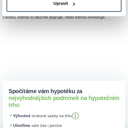
Upravit
Jistina
Jistina je základní finanční termín, který označuje původní
částku, kterou si dlužník půjčuje, nebo kterou investuje.
Spočítáme vám hypotéku za
nejvýhodnějších podmínek na hypotečním
trhu
Výhodné
úrokové sazby na trhu
Ušetříme
vám čas i peníze