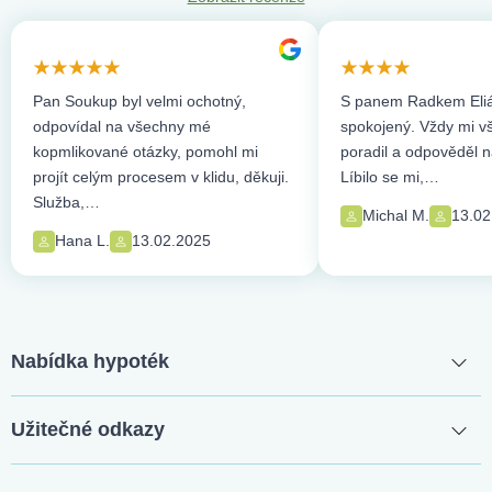
Pan Soukup byl velmi ochotný,
S panem Radkem Eliá
odpovídal na všechny mé
spokojený. Vždy mi vše
kopmlikované otázky, pomohl mi
poradil a odpověděl n
projít celým procesem v klidu, děkuji.
Líbilo se mi,…
Služba,…
Michal M.
13.02
Hana L.
13.02.2025
Nabídka hypoték
Užitečné odkazy