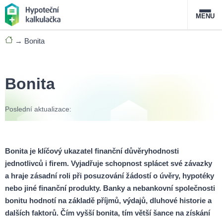
MENU
→
Bonita
Nabídka hypoték
Magazín
Bonita
Průvodce hypotékami
Poslední aktualizace:
O službě
FAQ
Slovník pojmů
Kontakt
Bonita je klíčový ukazatel finanční důvěryhodnosti
jednotlivců i firem. Vyjadřuje schopnost splácet své závazky
a hraje zásadní roli při posuzování žádostí o úvěry, hypotéky
nebo jiné finanční produkty. Banky a nebankovní společnosti
bonitu hodnotí na základě příjmů, výdajů, dluhové historie a
dalších faktorů. Čím vyšší bonita, tím větší šance na získání