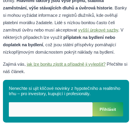
bonity.
Hlavními faktory jsou výše příjmů, stabilita
zaměstnání, výše stávajících dluhů a úvěrová historie
. Banky
si mohou vyžádat informace z registrů dlužníků, kde ověřují
platební morálku žadatele. Lidé s nízkou bonitou často čelí
zamítnutí úvěru nebo musí akceptovat
vyšší úrokové sazby
. V
některých případech lze využít
příplatek na bydlení nebo
doplatek na bydlení
, což jsou státní příspěvky pomáhající
nízkopříjmovým domácnostem pokrýt náklady na bydlení.
Zajímá vás,
jak lze bonitu zjistit a případně ji vylepšit?
Přečtěte si
náš článek.
Nenechte si ujít klíčové novinky z hypotečního a realitního
trhu – pro investory, kupující i profesionály.
Přihlásit