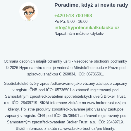
Poradíme, když si nevíte rady
+420 518 700 963
Po-Pá: 9:00 - 16:00
info@hypotecnikalkulacka.cz
Napsat nám můžete kdykoliv
Ochrana osobních údajů
Podmínky užití - všeobecné obchodní podmínky
© 2026 Hypo na míru s.r.o. je vedená u Městského soudu v Praze pod
spisovou značkou C 269834, IČO: 05736501.
Spotřebitelské úvěry zprostředkováváme jako vázaný zástupce zapsaný
v registru ČNB pod IČO: 05736501 a zároveň registrovaný pod
Samostatným zprostředkovatelem spotřebitelských úvěrů Broker Trust,
a.s. IČO: 26439719. Bližší informace získáte na www.brokertrust.cz/pro-
klienty. Pojistné produkty zprostředkováváme jako vázaný zástupce
zapsaný v registru ČNB pod IČO: 05736501 a zároveň registrovaný pod
Samostatným zprostředkovatelem Broker Trust, a.s. IČO: 26439719.
Bližší informace získáte na www.brokertrust.cz/pro-klienty.