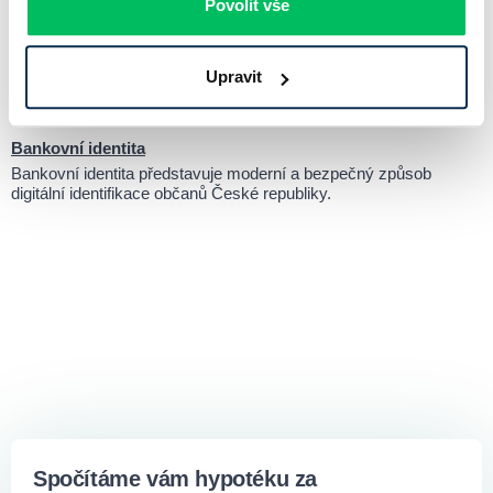
Povolit vše
Pronajímatel
Pronajímatel je fyzická nebo právnická osoba, která poskytuje
Upravit
nájemci právo užívat nemovitost na základě uzavřené nájemní
smlouvy.
Bankovní identita
Bankovní identita představuje moderní a bezpečný způsob
digitální identifikace občanů České republiky.
Spočítáme vám hypotéku za