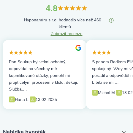
4.8
Hyponamíru s.r.o. hodnotilo více než 460
klientů.
Zobrazit recenze
Pan Soukup byl velmi ochotný,
S panem Radkem Eliá
odpovídal na všechny mé
spokojený. Vždy mi vše
kopmlikované otázky, pomohl mi
poradil a odpověděl n
projít celým procesem v klidu, děkuji.
Líbilo se mi,…
Služba,…
Michal M.
13.02
Hana L.
13.02.2025
Nabídka hypoték