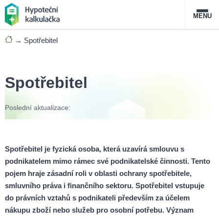
MENU
→
Spotřebitel
Nabídka hypoték
Magazín
Spotřebitel
Průvodce hypotékami
Poslední aktualizace:
O službě
FAQ
Slovník pojmů
Kontakt
Spotřebitel je fyzická osoba, která uzavírá smlouvu s
podnikatelem mimo rámec své podnikatelské činnosti. Tento
pojem hraje zásadní roli v oblasti ochrany spotřebitele,
smluvního práva i finančního sektoru. Spotřebitel vstupuje
do právních vztahů s podnikateli především za účelem
nákupu zboží nebo služeb pro osobní potřebu. Význam