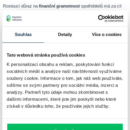
Rostoucí důraz na
finanční gramotnost
spotřebitelů má za cíl
předcházet zadlužování a podpořit odpovědné chování při správě
osobních financí. Spotřebitel, který rozumí svým právům i
rizikům, se dokáže lépe orientovat na trhu a chránit vlastní zájmy.
Souhlas
Detaily
Více o cookies
Chci si spočítat hypotéku online
Tato webová stránka používá cookies
K personalizaci obsahu a reklam, poskytování funkcí
Související pojmy
sociálních médií a analýze naší návštěvnosti využíváme
soubory cookie. Informace o tom, jak náš web používáte,
sdílíme se svými partnery pro sociální média, inzerci a
Úvěr
analýzy. Partneři tyto údaje mohou zkombinovat s
Úvěr patří mezi základní finanční nástroje, které využívají
dalšími informacemi, které jste jim poskytli nebo které
domácnosti i firmy k financování svých potřeb.
získali v důsledku toho, že používáte jejich služby.
Finanční stabilita
Finanční stabilita představuje klíčový stavební kámen zdravého
hospodářského systému.