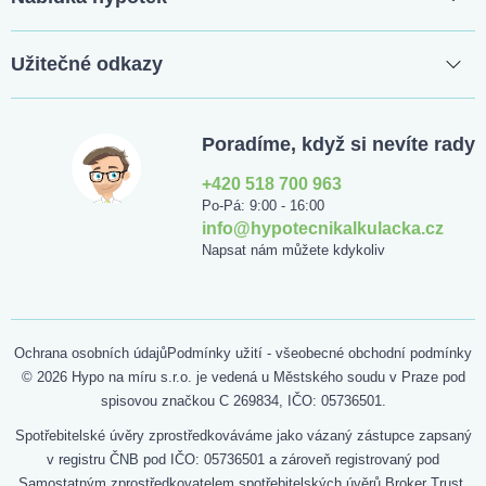
Užitečné odkazy
Poradíme, když si nevíte rady
+420 518 700 963
Po-Pá: 9:00 - 16:00
info@hypotecnikalkulacka.cz
Napsat nám můžete kdykoliv
Ochrana osobních údajů
Podmínky užití - všeobecné obchodní podmínky
© 2026 Hypo na míru s.r.o. je vedená u Městského soudu v Praze pod
spisovou značkou C 269834, IČO: 05736501.
Spotřebitelské úvěry zprostředkováváme jako vázaný zástupce zapsaný
v registru ČNB pod IČO: 05736501 a zároveň registrovaný pod
Samostatným zprostředkovatelem spotřebitelských úvěrů Broker Trust,