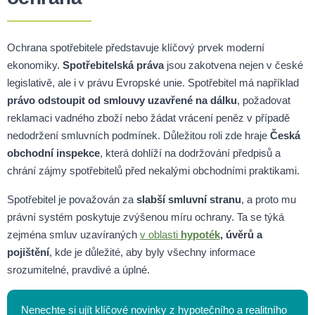
Ochrana spotřebitele představuje klíčový prvek moderní
ekonomiky.
Spotřebitelská práva
jsou zakotvena nejen v české
legislativě, ale i v právu Evropské unie. Spotřebitel má například
právo odstoupit od smlouvy uzavřené na dálku
, požadovat
reklamaci vadného zboží nebo žádat vrácení peněz v případě
nedodržení smluvních podmínek. Důležitou roli zde hraje
Česká
obchodní inspekce
, která dohlíží na dodržování předpisů a
chrání zájmy spotřebitelů před nekalými obchodními praktikami.
Spotřebitel je považován za
slabší smluvní stranu
, a proto mu
právní systém poskytuje zvýšenou míru ochrany. Ta se týká
zejména smluv uzavíraných
v oblasti
hypoték
, úvěrů a
pojištění
, kde je důležité, aby byly všechny informace
srozumitelné, pravdivé a úplné.
Nenechte si ujít klíčové novinky z hypotečního a realitního