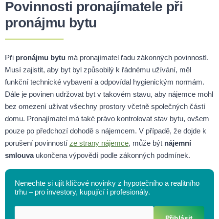
Povinnosti pronajímatele při
pronájmu bytu
Při
pronájmu bytu
má pronajímatel řadu zákonných povinností.
Musí zajistit, aby byt byl způsobilý k řádnému užívání, měl
funkční technické vybavení a odpovídal hygienickým normám.
Dále je povinen udržovat byt v takovém stavu, aby nájemce mohl
bez omezení užívat všechny prostory včetně společných částí
domu. Pronajímatel má také právo kontrolovat stav bytu, ovšem
pouze po předchozí dohodě s nájemcem. V případě, že dojde k
porušení povinností
ze strany nájemce
, může být
nájemní
smlouva
ukončena výpovědí podle zákonných podmínek.
Nenechte si ujít klíčové novinky z hypotečního a realitního
trhu – pro investory, kupující i profesionály.
Přihlásit