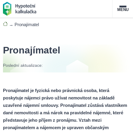
MENU
→
Pronajímatel
Nabídka hypoték
Magazín
Pronajímatel
Průvodce hypotékami
Poslední aktualizace:
O službě
FAQ
Slovník pojmů
Kontakt
Pronajímatel je fyzická nebo právnická osoba, která
poskytuje nájemci právo užívat nemovitost na základě
uzavřené nájemní smlouvy. Pronajímatel zůstává vlastníkem
dané nemovitosti a má nárok na pravidelné nájemné, které
představuje jeho příjem z pronájmu. Vztah mezi
pronajímatelem a nájemcem je upraven občanským