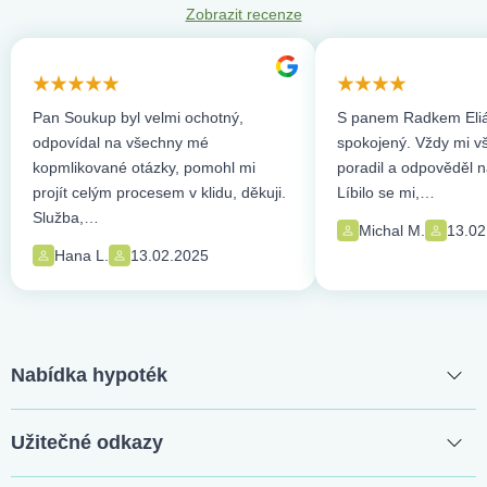
Zobrazit recenze
Pan Soukup byl velmi ochotný,
S panem Radkem Eliá
odpovídal na všechny mé
spokojený. Vždy mi vše
kopmlikované otázky, pomohl mi
poradil a odpověděl n
projít celým procesem v klidu, děkuji.
Líbilo se mi,…
Služba,…
Michal M.
13.02
Hana L.
13.02.2025
Nabídka hypoték
Užitečné odkazy