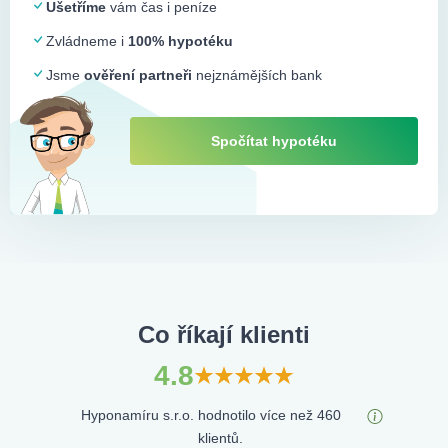
Ušetříme
vám čas i peníze
Zvládneme i
100% hypotéku
Jsme
ověření partneři
nejznámějších bank
Spočítat hypotéku
Co říkají klienti
4.8
Hyponamíru s.r.o. hodnotilo více než 460
klientů.