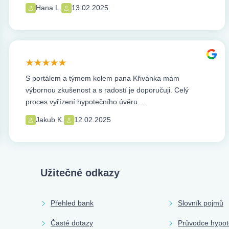
Hana L.
13.02.2025
S portálem a týmem kolem pana Křivánka mám
výbornou zkušenost a s radostí je doporučuji. Celý
proces vyřízení hypotečního úvěru…
Jakub K.
12.02.2025
Užitečné odkazy
Přehled bank
Slovník pojmů
Časté dotazy
Průvodce hypo