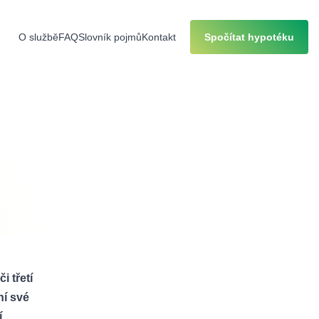
O službě
FAQ
Slovník pojmů
Kontakt
Spočítat hypotéku
i třetí
ní své
í