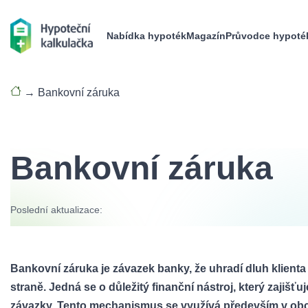
Nabídka hypoték
Magazín
Průvodce hypoté
→
Bankovní záruka
Bankovní záruka
Poslední aktualizace:
Bankovní záruka je závazek banky, že uhradí dluh klienta v
straně. Jedná se o důležitý finanční nástroj, který zajišťuj
závazky. Tento mechanismus se využívá především v obch