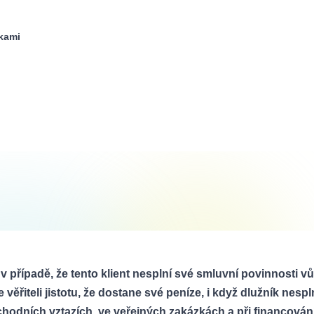
kami
 případě, že tento klient nesplní své smluvní povinnosti vůč
e věřiteli jistotu, že dostane své peníze, i když dlužník nespl
odních vztazích, ve veřejných zakázkách a při financován