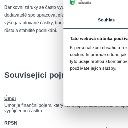
Bankovní záruky se často využívají v
realitním financování
,
dodavatelé spolupracovat efektivněji a s menší mírou nejistot
Souhlas
výši garantované částky, bonitě klienta a délce trvání závaz
růstu a stabilitě podnikání.
Tato webová stránka použív
K personalizaci obsahu a re
Chci si spo
cookie. Informace o tom, jak
tyto údaje mohou zkombinovat
používáte jejich služby.
Související pojmy
Úmor
Úmor je finanční pojem, který označuje tu část pravidelné splá
vypůjčenou částku.
RPSN