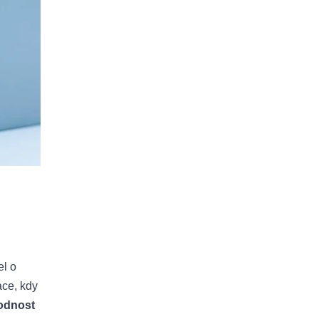
el o
ace, kdy
odnost