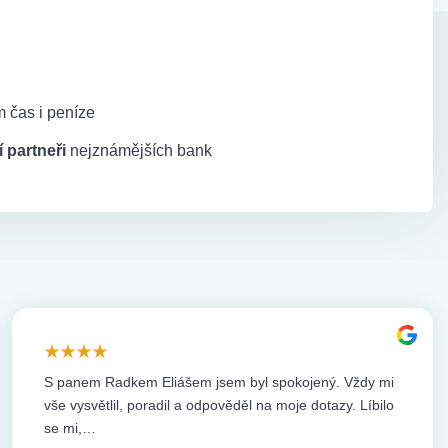
 čas i peníze
 partneři
nejznámějších bank
S panem Radkem Eliášem jsem byl spokojený. Vždy mi
vše vysvětlil, poradil a odpověděl na moje dotazy. Líbilo
se mi,…