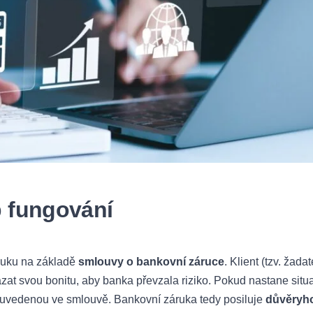
p fungování
áruku na základě
smlouvy o bankovní záruce
. Klient (tzv. žadat
at svou bonitu, aby banka převzala riziko. Pokud nastane situ
u uvedenou ve smlouvě. Bankovní záruka tedy posiluje
důvěryh