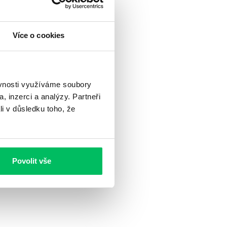
sí na
Více o cookies
em při
ěvnosti využíváme soubory
, inzerci a analýzy. Partneři
li v důsledku toho, že
Povolit vše