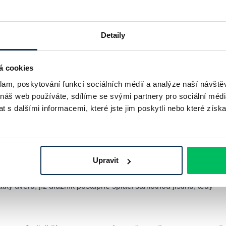
 stavebnictví i při
zajištění úvěru
. Díky nim mohou investoři a
y. Banka si za vystavení záruky účtuje poplatek, jehož výše závi
Detaily
ku. Správně nastavená bankovní záruka může být klíčovým faktor
á cookies
klam, poskytování funkcí sociálních médií a analýze naší návšt
čítat hypotéku online
 náš web používáte, sdílíme se svými partnery pro sociální média
 s dalšími informacemi, které jste jim poskytli nebo které získa
Upravit
tky úvěru, jíž dlužník postupně splácí samotnou jistinu, tedy