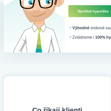
Spočítat hypotéku
Výhodné
úrokové saz
Zvládneme i
100% hy
Co říkají klienti