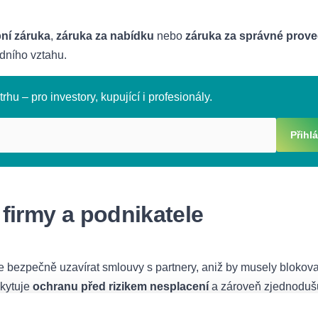
bní záruka
,
záruka za nabídku
nebo
záruka za správné prove
dního vztahu.
rhu – pro investory, kupující i profesionály.
Přihlá
firmy a podnikatele
e bezpečně uzavírat smlouvy s partnery, aniž by musely blokova
kytuje
ochranu před rizikem nesplacení
a zároveň zjednoduš