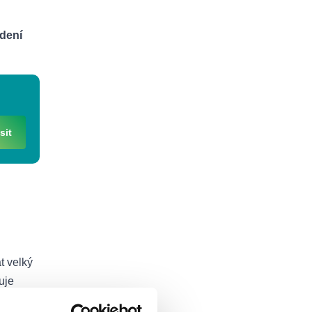
dení
sit
t velký
uje