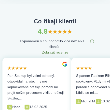
Co říkají klienti
4.8
Hyponamíru s.r.o. hodnotilo více než 460
klientů.
Zobrazit recenze
Pan Soukup byl velmi ochotný,
S panem Radkem Eliá
odpovídal na všechny mé
spokojený. Vždy mi vše
kopmlikované otázky, pomohl mi
poradil a odpověděl n
projít celým procesem v klidu, děkuji.
Líbilo se mi,…
Služba,…
Michal M.
13.02
Hana L.
13.02.2025