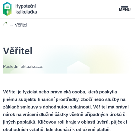
MENU
→
Věřitel
Nabídka hypoték
Magazín
Věřitel
Průvodce hypotékami
Poslední aktualizace:
O službě
FAQ
Slovník pojmů
Kontakt
Věřitel je fyzická nebo právnická osoba, která poskytla
jinému subjektu finanční prostředky, zboží nebo služby na
základě smlouvy s dohodnutou splatností. Věřitel má právní
nárok na vrácení dlužné částky včetně případných úroků či
jiných poplatků. Klíčovou roli hraje v oblasti úvěrů, půjček i
obchodních vztahů, kde dochází k odložené platbě.