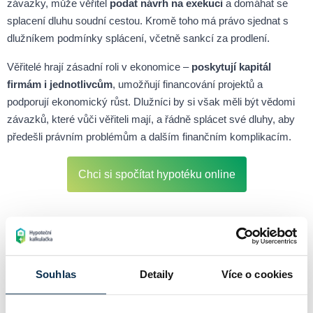
závazky, může věřitel
podat návrh na exekuci
a domáhat se
splacení dluhu soudní cestou. Kromě toho má právo sjednat s
dlužníkem podmínky splácení, včetně sankcí za prodlení.
Věřitelé hrají zásadní roli v ekonomice –
poskytují kapitál
firmám i jednotlivcům
, umožňují financování projektů a
podporují ekonomický růst. Dlužníci by si však měli být vědomi
závazků, které vůči věřiteli mají, a řádně splácet své dluhy, aby
předešli právním problémům a dalším finančním komplikacím.
Chci si spočítat hypotéku online
Související pojmy
Souhlas
Detaily
Více o cookies
Pohledávka
Pohledávka je finanční nárok jedné strany vůči druhé, který