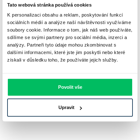
vzniká na základě smlouvy nebo jiného právního titulu.
Tato webová stránka používá cookies
K personalizaci obsahu a reklam, poskytování funkcí
Splátka úvěru
sociálních médií a analýze naší návštěvnosti využíváme
Splátka úvěru je pravidelná platba, kterou dlužník hradí věřiteli za
poskytnutý úvěr.
soubory cookie. Informace o tom, jak náš web používáte,
sdílíme se svými partnery pro sociální média, inzerci a
Investice
analýzy. Partneři tyto údaje mohou zkombinovat s
Investice představuje alokaci kapitálu s cílem jeho zhodnocení v
dalšími informacemi, které jste jim poskytli nebo které
budoucnosti.
získali v důsledku toho, že používáte jejich služby.
Zajištění
Zajištění je strategický finanční nástroj, který slouží ke snížení
rizika spojeného s investicemi, pohybem měnových kurzů nebo
cenami aktiv.
Povolit vše
Upravit