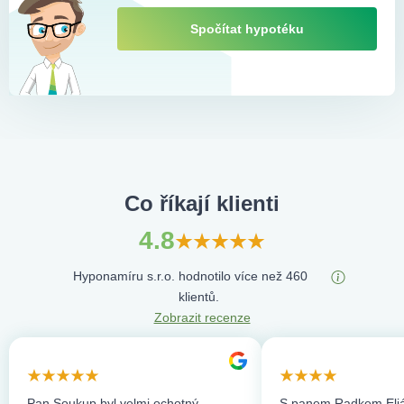
Spočítat hypotéku
Co říkají klienti
4.8
Hyponamíru s.r.o. hodnotilo více než 460
klientů.
Zobrazit recenze
Pan Soukup byl velmi ochotný,
S panem Radkem Eliá