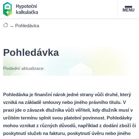
MENU
→
Pohledávka
Nabídka hypoték
Magazín
Pohledávka
Průvodce hypotékami
Poslední aktualizace:
O službě
FAQ
Slovník pojmů
Kontakt
Pohledávka je finanční nárok jedné strany vůči druhé, který
vzniká na základě smlouvy nebo jiného právního titulu. V
praxi jde o závazek dlužníka vůči věřiteli, kdy dlužník musí v
určitém termínu splnit svou platební povinnost. Pohledávky
mohou vznikat z různých důvodů, například z dodání zboží či
poskytnutí služeb na fakturu, poskytnutí úvěru nebo jiného