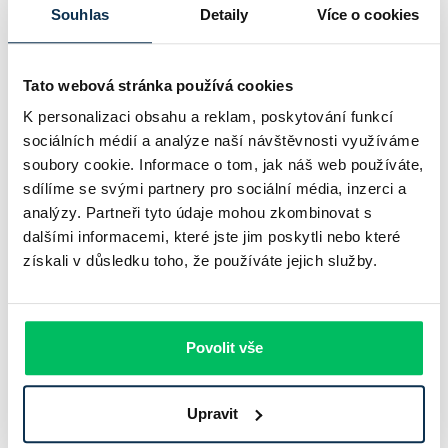
Souhlas
Detaily
Více o cookies
vztahů, včasné upomínky a vhodné nástroje na
zajištění
pohledávek
pomáhají minimalizovat finanční ztráty a udržovat
stabilitu podnikání.
Tato webová stránka používá cookies
K personalizaci obsahu a reklam, poskytování funkcí
Chci si spočítat hypotéku online
sociálních médií a analýze naší návštěvnosti využíváme
soubory cookie. Informace o tom, jak náš web používáte,
sdílíme se svými partnery pro sociální média, inzerci a
Související pojmy
analýzy. Partneři tyto údaje mohou zkombinovat s
dalšími informacemi, které jste jim poskytli nebo které
získali v důsledku toho, že používáte jejich služby.
Inkaso
Inkaso je platební metoda, která umožňuje automatické strhávání
plateb z účtu dlužníka na základě předem uděleného souhlasu.
Povolit vše
Právnická osoba
Právnická osoba je subjekt, který má právní subjektivitu a může
Upravit
vykonávat práva a povinnosti jako fyzická osoba.