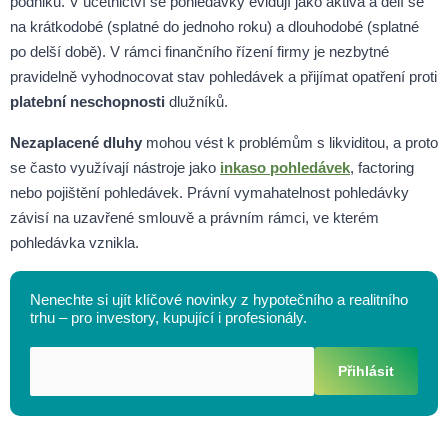
podniků. V účetnictví se pohledávky evidují jako aktiva a dělí se
na krátkodobé (splatné do jednoho roku) a dlouhodobé (splatné
po delší době). V rámci finančního řízení firmy je nezbytné
pravidelně vyhodnocovat stav pohledávek a přijímat opatření proti
platební neschopnosti
dlužníků.
Nezaplacené dluhy
mohou vést k problémům s likviditou, a proto
se často využívají nástroje jako
inkaso pohledávek
, factoring
nebo pojištění pohledávek. Právní vymahatelnost pohledávky
závisí na uzavřené smlouvě a právním rámci, ve kterém
pohledávka vznikla.
Nenechte si ujít klíčové novinky z hypotečního a realitního
trhu – pro investory, kupující i profesionály.
Přihlásit