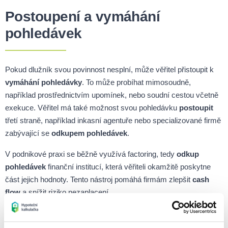
Postoupení a vymáhání
pohledávek
Pokud dlužník svou povinnost nesplní, může věřitel přistoupit k
vymáhání pohledávky
. To může probíhat mimosoudně,
například prostřednictvím upomínek, nebo soudní cestou včetně
exekuce. Věřitel má také možnost svou pohledávku
postoupit
třetí straně, například inkasní agentuře nebo specializované firmě
zabývající se
odkupem pohledávek
.
V podnikové praxi se běžně využívá factoring, tedy
odkup
pohledávek
finanční institucí, která věřiteli okamžitě poskytne
část jejich hodnoty. Tento nástroj pomáhá firmám zlepšit
cash
flow
a snížit riziko nezaplacení.
Správa pohledávek je nezbytnou součástí finančního řízení
podniků i jednotlivců. Správně nastavené podmínky obchodních