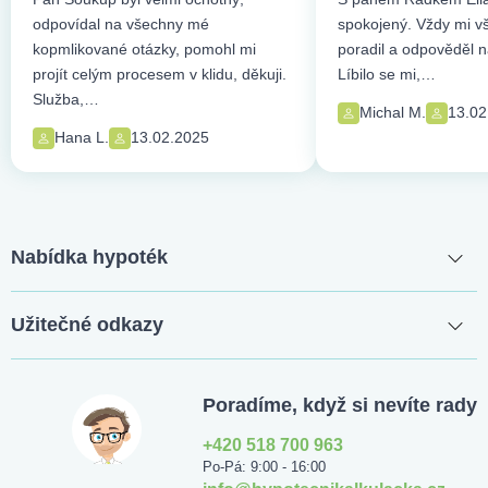
odpovídal na všechny mé
spokojený. Vždy mi vše
kopmlikované otázky, pomohl mi
poradil a odpověděl n
projít celým procesem v klidu, děkuji.
Líbilo se mi,…
Služba,…
Michal M.
13.02
Hana L.
13.02.2025
Nabídka hypoték
Užitečné odkazy
Poradíme, když si nevíte rady
+420 518 700 963
Po-Pá: 9:00 - 16:00