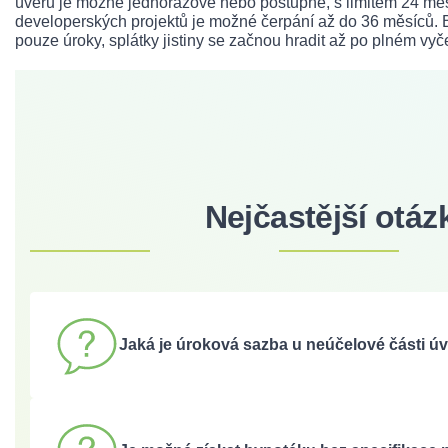
úvěru je možné jednorázově nebo postupně, s limitem 24 mě
developerských projektů je možné čerpání až do 36 měsíců. B
pouze úroky, splátky jistiny se začnou hradit až po plném vyč
Nejčastější otáz
Jaká je úroková sazba u neúčelové části ú
Sazba u neúčelové části je vyšší o 0,2 % oproti základní sa
hypotéky.