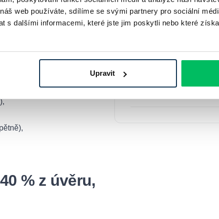
 náš web používáte, sdílíme se svými partnery pro sociální média
 s dalšími informacemi, které jste jim poskytli nebo které získa
Maximální výše úvěru
Minimální obrat na účtu p
Upravit
ikace nemovitosti),
),
pětně),
40 % z úvěru,