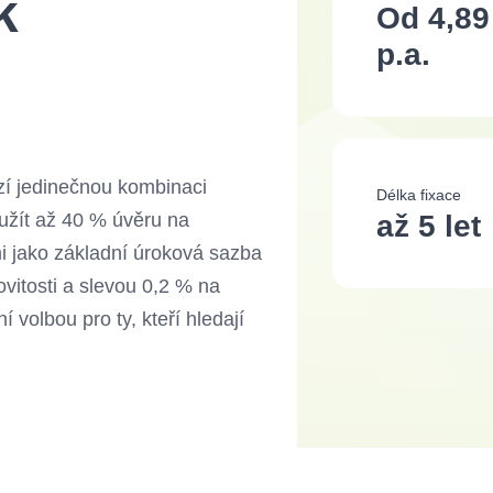
k
Od 4,89
p.a.
í jedinečnou kombinaci
Délka fixace
užít až 40 % úvěru na
až 5 let
mi jako základní úroková sazba
vitosti a slevou 0,2 % na
 volbou pro ty, kteří hledají