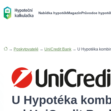
Nabídka hypoték
Magazín
Průvodce hypoté
→
Poskytovatelé
→
UniCredit Bank
→
U Hypotéka kombin
U Hypotéka komb