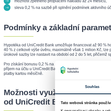
možnost zpětného proplacení nákladů až 24 měsíců,
sleva 0,2 % na sazbě při splnění podmínek aktivního úč
Podmínky a základní paramet
Hypotéka od UniCredit Bank umožňuje financovat až 90 % ho
40 % z celkové výše úvěru, maximálně však 1 milion Kč, lze 
úrokové sazby lze nastavit na období od 2 do 5 let, přičemž sp
Pro získání bonusu 0,2 % na úrokové sazbě je třeba splnit d
příjem na účtu u UniCredit Bank ve výši alespoň 1,5násobku 
platby kartou měsíčně.
Souhlas
Možnosti využití U Hypoték
od UniCredit Bank:
Tato webová stránka použív
K personalizaci obsahu a re