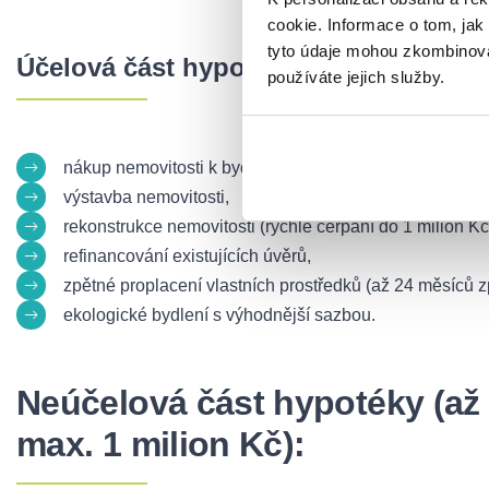
cookie. Informace o tom, jak
tyto údaje mohou zkombinovat
Účelová část hypotéky:
používáte jejich služby.
nákup nemovitosti k bydlení (včetně případů bez specif
výstavba nemovitosti,
rekonstrukce nemovitosti (rychlé čerpání do 1 milion Kč
refinancování existujících úvěrů,
zpětné proplacení vlastních prostředků (až 24 měsíců z
ekologické bydlení s výhodnější sazbou.
Neúčelová část hypotéky (až 
max. 1 milion Kč):