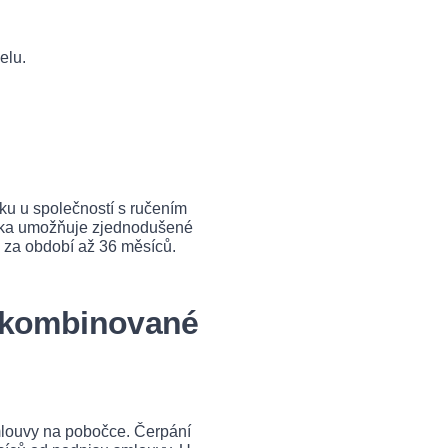
elu.
sku u společností s ručením
nka umožňuje zjednodušené
y za období až 36 měsíců.
 kombinované
mlouvy na pobočce. Čerpání