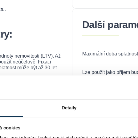
tu.
Další param
ry:
Maximální doba splatnost
dnoty nemovitosti (LTV). Až
použít neúčelově. Fixaci
latnost může být až 30 let.
Lze použít jako příjem b
vě podmínky: mít měsíční
investičních nemovitostí?
splátky a provést minimálně 3
Možnost sjednání bez os
Detaily
y kombinované
Poplatek za vedení úvěro
á cookies
poplatek za vedení běžné
klam, poskytování funkcí sociálních médií a analýze naší návšt