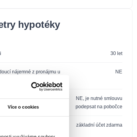
etry hypotéky
i
30 let
udoucí nájemné z pronájmu u
NE
obní návštěvy banky
NE, je nutné smlouvu
podepsat na pobočce
Více o cookies
vého účtu (nebo povinný
základní účet zdarma
ho účtu)
ěvnosti využíváme soubory