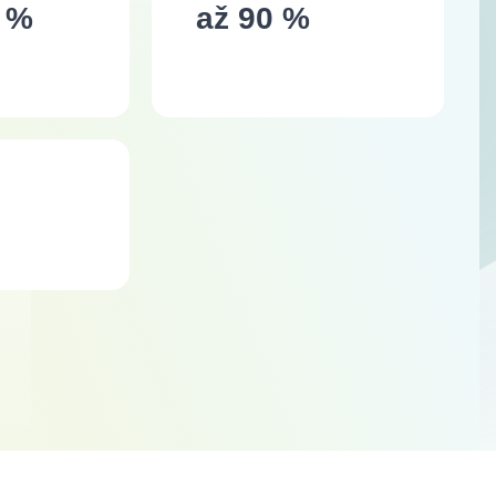
 %
až 90 %