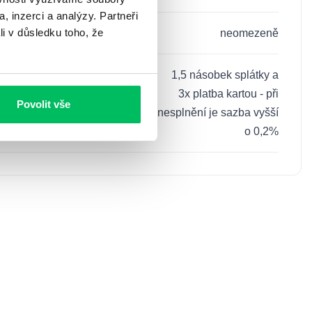
, inzerci a analýzy. Partneři
li v důsledku toho, že
neomezeně
ro slevu na sazbě
1,5 násobek splátky a
3x platba kartou - při
Povolit vše
nesplnění je sazba vyšší
o 0,2%