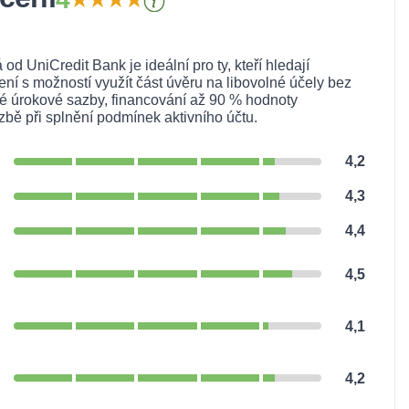
 UniCredit Bank je ideální pro ty, kteří hledají
lení s možností využít část úvěru na libovolné účely bez
é úrokové sazby, financování až 90 % hodnoty
zbě při splnění podmínek aktivního účtu.
4,2
4,3
4,4
4,5
4,1
4,2