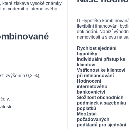
, které získává vysoké známky
ctvím moderního internetového
U Hypotéka kombinovaná od
flexibilní financování byd
dokládání. Nabízí výhodn
kombinované
nemovitosti a slevu na sa
Rychlost sjednání
hypotéky
Individuální přístup ke
klientovi
Vstřícnost ke klientovi
ti zvýšení o 0,2 %),
při refinancování
Hodnocení
internetového
bankovnictví
Složitost obchodních
čely,
podmínek a sazebníku
tosti,
poplatků
Množství
požadovaných
podkladů pro sjednání