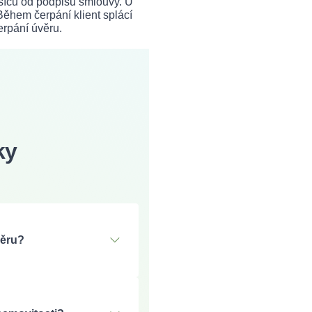
síců od podpisu smlouvy. U
ěhem čerpání klient splácí
erpání úvěru.
ky
věru?
zbě účelové části