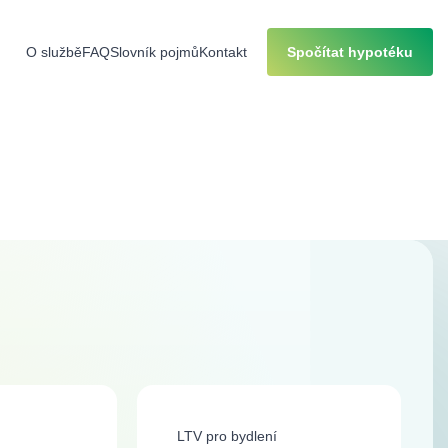
O službě
FAQ
Slovník pojmů
Kontakt
Spočítat hypotéku
LTV pro bydlení