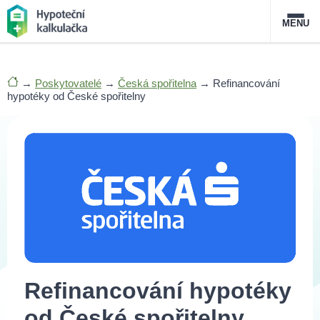
MENU
Nabídka hypoték
→
Poskytovatelé
→
Česká spořitelna
→
Refinancování
hypotéky od České spořitelny
Magazín
Průvodce hypotékami
O službě
FAQ
Slovník pojmů
Kontakt
Refinancování hypotéky
od České spořitelny