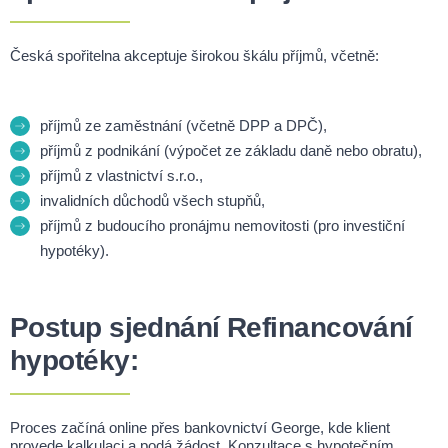
Česká spořitelna akceptuje širokou škálu příjmů, včetně:
příjmů ze zaměstnání (včetně DPP a DPČ),
příjmů z podnikání (výpočet ze základu daně nebo obratu),
příjmů z vlastnictví s.r.o.,
invalidních důchodů všech stupňů,
příjmů z budoucího pronájmu nemovitosti (pro investiční
hypotéky).
Postup sjednání Refinancování
hypotéky:
Proces začíná online přes bankovnictví George, kde klient
provede kalkulaci a podá žádost. Konzultace s hypotečním