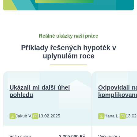
Reálné ukázky naší práce
Příklady řešených hypoték v
uplynulém roce
Ukázali mi další úhel
Odpovídali n
pohledu
komplikované
Jakub V.
13.02.2025
Hana L.
13.02
Výše úvěru
2 205 000 Kč
Výše úvěru