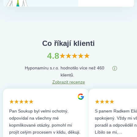
nemovitostí.
Co říkají klienti
4.8
Hyponamíru s.r.o. hodnotilo více než 460
klientů.
Zobrazit recenze
Pan Soukup byl velmi ochotný,
S panem Radkem Eliá
odpovídal na všechny mé
spokojený. Vždy mi vše
kopmlikované otázky, pomohl mi
poradil a odpověděl n
projít celým procesem v klidu, děkuji.
Líbilo se mi,…