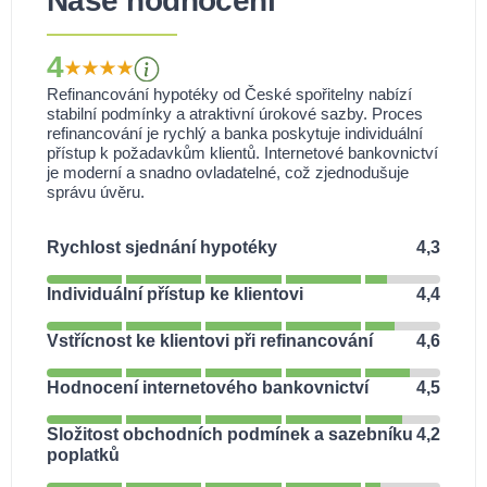
Naše hodnocení
4
Refinancování hypotéky od České spořitelny nabízí
stabilní podmínky a atraktivní úrokové sazby. Proces
refinancování je rychlý a banka poskytuje individuální
přístup k požadavkům klientů. Internetové bankovnictví
je moderní a snadno ovladatelné, což zjednodušuje
správu úvěru.
Rychlost sjednání hypotéky
4,3
Individuální přístup ke klientovi
4,4
Vstřícnost ke klientovi při refinancování
4,6
Hodnocení internetového bankovnictví
4,5
Složitost obchodních podmínek a sazebníku
4,2
poplatků