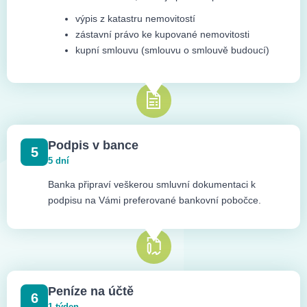
výpis z katastru nemovitostí
zástavní právo ke kupované nemovitosti
kupní smlouvu (smlouvu o smlouvě budoucí)
Podpis v bance
5
5 dní
Banka připraví veškerou smluvní dokumentaci k
podpisu na Vámi preferované bankovní pobočce.
Peníze na účtě
6
1 týden