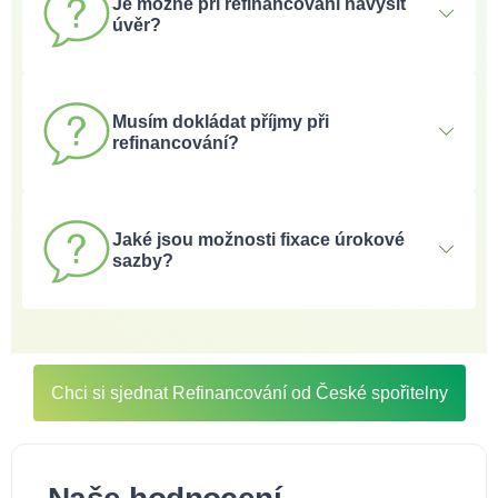
Je možné při refinancování navýšit
odhad.
úvěr?
Ano, klienti mohou navýšit úvěr až o částku, která
společně s původní hypotékou nepřekročí 90 % hodnoty
Musím dokládat příjmy při
nemovitosti. Tyto prostředky lze využít na rekonstrukci
refinancování?
nebo jiné účely spojené s bydlením.
Pokud jste bez problémů spláceli původní hypotéku,
není třeba příjmy dokládat.
Jaké jsou možnosti fixace úrokové
sazby?
Česká spořitelna nabízí fixace od 1 roku až po 20 let,
přičemž sazba je garantována po celou dobu fixace.
Chci si sjednat Refinancování od České spořitelny