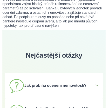
specialistou zajistí hladký průběh refinancování, od nastavení
parametrů až po schválení. Banka u bytových jednotek provádí
ocenění zdarma, u ostatních nemovitostí zajišťuje standardní
odhad. Po podpisu smlouvy na pobočce nebo při návštěvě
bankéře následuje čerpání úvěru, a to jak pro úhradu původní
hypotéky, tak pro případné navýšení.
Nejčastější otázky
Jak probíhá ocenění nemovitosti?
U bytových jednotek banka provádí online ocenění
zdarma. U ostatních typů nemovitostí zajistí standardní