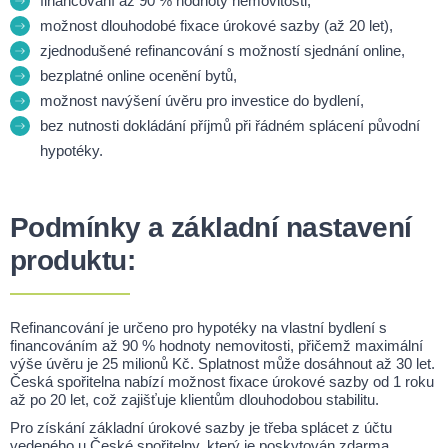
financování až 90 % hodnoty nemovitosti,
možnost dlouhodobé fixace úrokové sazby (až 20 let),
zjednodušené refinancování s možností sjednání online,
bezplatné online ocenění bytů,
možnost navýšení úvěru pro investice do bydlení,
bez nutnosti dokládání příjmů při řádném splácení původní
hypotéky.
Podmínky a základní nastavení
produktu:
Refinancování je určeno pro hypotéky na vlastní bydlení s
financováním až 90 % hodnoty nemovitosti, přičemž maximální
výše úvěru je 25 milionů Kč. Splatnost může dosáhnout až 30 let.
Česká spořitelna nabízí možnost fixace úrokové sazby od 1 roku
až po 20 let, což zajišťuje klientům dlouhodobou stabilitu.
Pro získání základní úrokové sazby je třeba splácet z účtu
vedeného u České spořitelny, který je poskytován zdarma.