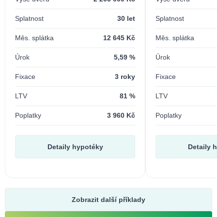
Splatnost
30 let
Splatnost
Měs. splátka
12 645 Kč
Měs. splátka
Úrok
5,59 %
Úrok
Fixace
3 roky
Fixace
LTV
81 %
LTV
Poplatky
3 960 Kč
Poplatky
Detaily hypotéky
Detaily 
Zobrazit další příklady