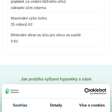
poplatek za vedení běžného účtu)
základní účet zdarma
Maximální výše úvěru
25 milionů Kč
Minimální obrat na účtu pro slevu na sazbě
0 Kč
Jak probíhá vyřízení hypotéky s námi
Peníze máte na účtu velice rychle
Souhlas
Detaily
Více o cookies
Srovnání všech hypoték v ČR
1