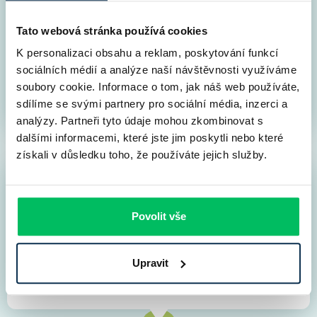
5 minut
Tato webová stránka používá cookies
Vyplňte nám co nejvíce informací, zpřesníte si tak
nabídku a získáte lepší podmínky. Přidělíme vám též
K personalizaci obsahu a reklam, poskytování funkcí
online hypotečního specialistu, který vám bude k
sociálních médií a analýze naší návštěvnosti využíváme
dispozici. Superkonkrétní nabídku vám dáme po
soubory cookie. Informace o tom, jak náš web používáte,
vlastnoruční kontrole do druhého dne.
sdílíme se svými partnery pro sociální média, inzerci a
analýzy. Partneři tyto údaje mohou zkombinovat s
dalšími informacemi, které jste jim poskytli nebo které
získali v důsledku toho, že používáte jejich služby.
Záměr financování do banky
2
do 1 dne
Povolit vše
Nezávazná poptávka do banky. Ověření dodaných
podkladů, ověření totožnosti. Banka v této fázi
Upravit
potvrzuje nabídnuté podmínky a kontroluje, zda má
všechny nutné podklady.