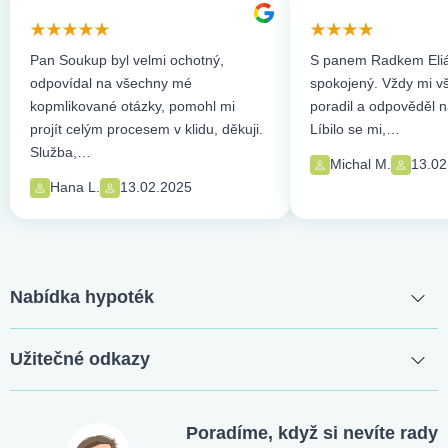
Pan Soukup byl velmi ochotný,
S panem Radkem Eliá
odpovídal na všechny mé
spokojený. Vždy mi vše
kopmlikované otázky, pomohl mi
poradil a odpověděl n
projít celým procesem v klidu, děkuji.
Líbilo se mi,…
Služba,…
Michal M.
13.02
Hana L.
13.02.2025
Nabídka hypoték
Užitečné odkazy
Poradíme, když si nevíte rady