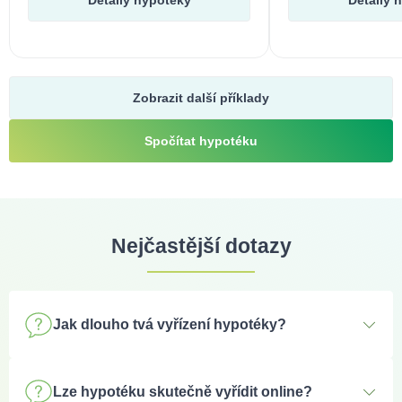
Detaily hypotéky
Detaily 
Zobrazit další příklady
Spočítat hypotéku
Nejčastější dotazy
Jak dlouho tvá vyřízení hypotéky?
Doba vyřízení hypotéky se může pohybovat
od jednoho
do tří měsíců
, přičemž nejčastěji trvá přibližně
dva
Lze hypotéku skutečně vyřídit online?