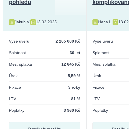
pohledu
komplikované
Jakub V.
13.02.2025
Hana L.
13.02
Výše úvěru
2 205 000 Kč
Výše úvěru
Splatnost
30 let
Splatnost
Měs. splátka
12 645 Kč
Měs. splátka
Úrok
5,59 %
Úrok
Fixace
3 roky
Fixace
LTV
81 %
LTV
Poplatky
3 960 Kč
Poplatky