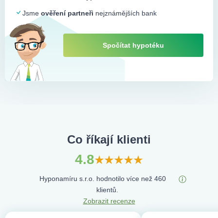
standardní hypotéku určenou na bydlení.
Jsme
ověření partneři
nejznámějších bank
Délka vyřízení úvěru
je obvykle delší než u běžných
spotřebitelských úvěrů.
Spočítat hypotéku
Americká hypotéka je vhodná pro ty, kteří potřebují vyšší
částku na libovolný účel a zároveň mají možnost ručit
nemovitostí.
Co říkají klienti
4.8
Hyponamíru s.r.o. hodnotilo více než 460
klientů.
Zobrazit recenze