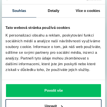
Jak probíhá vyřízení hypotéky s námi
Souhlas
Detaily
Více o cookies
Peníze máte na účtu velice rychle
Tato webová stránka používá cookies
Srovnání všech hypoték v ČR
1
K personalizaci obsahu a reklam, poskytování funkcí
5 minut
sociálních médií a analýze naší návštěvnosti využíváme
Vyplňte nám co nejvíce informací, zpřesníte si tak
soubory cookie. Informace o tom, jak náš web používáte,
nabídku a získáte lepší podmínky. Přidělíme vám též
sdílíme se svými partnery pro sociální média, inzerci a
online hypotečního specialistu, který vám bude k
analýzy. Partneři tyto údaje mohou zkombinovat s
dispozici. Superkonkrétní nabídku vám dáme po
dalšími informacemi, které jste jim poskytli nebo které
vlastnoruční kontrole do druhého dne.
získali v důsledku toho, že používáte jejich služby.
Povolit vše
Záměr financování do banky
2
do 1 dne
Upravit