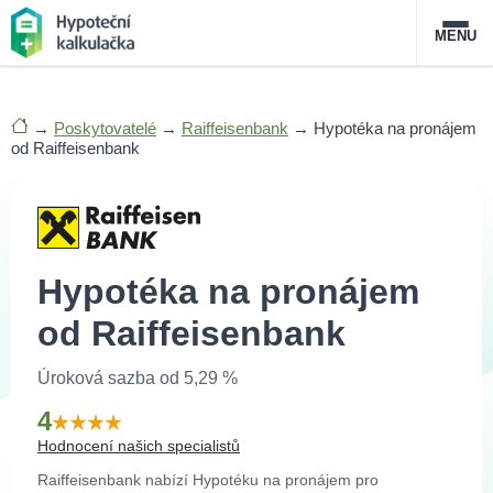
MENU
Nabídka hypoték
→
Poskytovatelé
→
Raiffeisenbank
→
Hypotéka na pronájem
od Raiffeisenbank
Magazín
Průvodce hypotékami
O službě
FAQ
Slovník pojmů
Kontakt
Hypotéka na pronájem
od Raiffeisenbank
Úroková sazba od 5,29 %
4
Hodnocení našich specialistů
Raiffeisenbank nabízí Hypotéku na pronájem pro