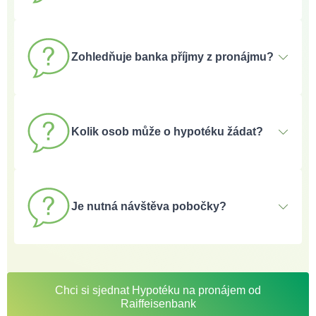
Rezidenční hypotéka umožňuje čerpat vyšší úvěr (20
milionů Kč) s delší splatností (30 let) oproti komerční
Zohledňuje banka příjmy z pronájmu?
variantě (12 milionů Kč a splatnost 20 let).
Ano, budoucí příjmy z pronájmu jsou započítávány při
hodnocení bonity.
Kolik osob může o hypotéku žádat?
Společná žádost je možná pro čtyři osoby. U rezidenční
varianty je omezení na dvě domácnosti, u komerční
Je nutná návštěva pobočky?
varianty toto omezení neplatí.
Ano, sjednání hypotéky vyžaduje osobní schůzku v
bance.
Chci si sjednat Hypotéku na pronájem od
Raiffeisenbank