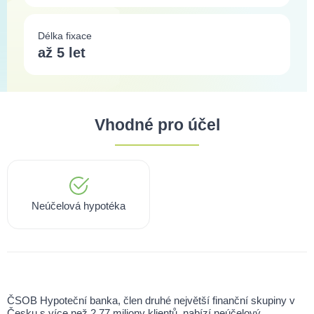
Délka fixace
až 5 let
Vhodné pro účel
Neúčelová hypotéka
ČSOB Hypoteční banka, člen druhé největší finanční skupiny v
Česku s více než 2,77 miliony klientů, nabízí neúčelový