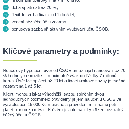
maximální úvěrový limit 7 milionů Kč,
doba splatnosti až 20 let,
flexibilní volba fixace od 1 do 5 let,
vedení běžného účtu zdarma,
bonusová sazba při aktivním využívání účtu ČSOB.
Klíčové parametry a podmínky:
Neúčelový hypoteční úvěr od ČSOB umožňuje financování až 70
% hodnoty nemovitosti, maximálně však do částky 7 milionů
korun. Úvěr lze splácet až 20 let a fixaci úrokové sazby je možné
nastavit na 1 až 5 let.
Klienti mohou získat výhodnější sazbu splněním dvou
jednoduchých podmínek: pravidelný příjem na účet u ČSOB ve
výši alespoň 15 000 Kč měsíčně a provedení minimálně pěti
plateb kartou za měsíc. K úvěru je automaticky zřízen bezplatný
běžný účet u ČSOB.