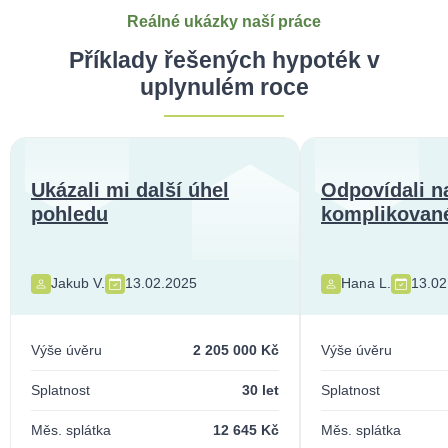
Reálné ukázky naší práce
Příklady řešených hypoték v
uplynulém roce
Ukázali mi další úhel
Odpovídali n
pohledu
komplikované
Jakub V.
13.02.2025
Hana L.
13.02
Výše úvěru
2 205 000 Kč
Výše úvěru
Splatnost
30 let
Splatnost
Měs. splátka
12 645 Kč
Měs. splátka