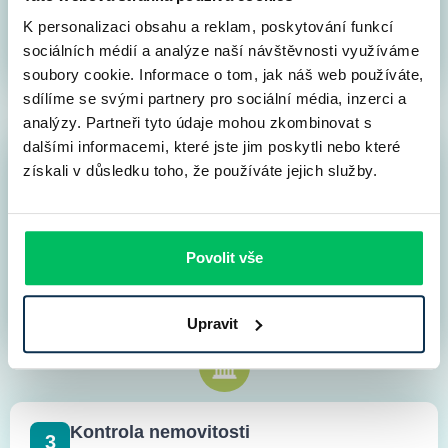
dispozici. Superkonkrétní nabídku vám dáme po
K personalizaci obsahu a reklam, poskytování funkcí
vlastnoruční kontrole do druhého dne.
sociálních médií a analýze naší návštěvnosti využíváme
soubory cookie. Informace o tom, jak náš web používáte,
sdílíme se svými partnery pro sociální média, inzerci a
analýzy. Partneři tyto údaje mohou zkombinovat s
dalšími informacemi, které jste jim poskytli nebo které
získali v důsledku toho, že používáte jejich služby.
Záměr financování do banky
2
do 1 dne
Nezávazná poptávka do banky. Ověření dodaných
podkladů, ověření totožnosti. Banka v této fázi
Povolit vše
potvrzuje nabídnuté podmínky a kontroluje, zda má
všechny nutné podklady.
Upravit
Kontrola nemovitosti
3