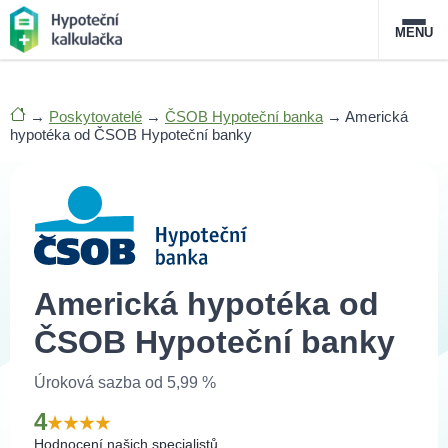
MENU
Nabídka hypoték
→
Poskytovatelé
→
ČSOB Hypoteční banka
→
Americká
hypotéka od ČSOB Hypoteční banky
Magazín
Průvodce hypotékami
O službě
FAQ
Slovník pojmů
Kontakt
Americká hypotéka od
ČSOB Hypoteční banky
Úroková sazba od 5,99 %
4
Hodnocení našich specialistů