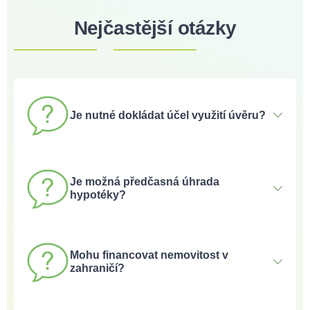
Nejčastější otázky
Je nutné dokládat účel využití úvěru?
Ne, americká hypotéka je neúčelový úvěr, a banka tedy
nekontroluje, jak prostředky využijete.
Je možná předčasná úhrada
hypotéky?
Ano, mimo období fixace lze hypotéku splatit bez
sankce. Během fixace je každý rok možné zdarma
Mohu financovat nemovitost v
umořit až 25 % jistiny. Bez poplatků lze úvěr splatit také
zahraničí?
v případě životních změn, jako je rozvod, pojistné plnění
nebo prodej zastavené nemovitosti.
Ano, prostředky z americké hypotéky mohou být použity