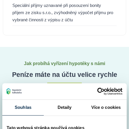
Speciální příjmy uznavané při posouzení bonity
příjem ze zisku s.r.o., zvýhodněný výpočet příjmu pro
vybrané činnosti z výpisu z účtu
Jak probíhá vyřízení hypotéky s námi
Peníze máte na účtu velice rychle
Srovnání všech hypoték v ČR
1
5 minut
Souhlas
Detaily
Více o cookies
Vyplňte nám co nejvíce informací, zpřesníte si tak
nabídku a získáte lepší podmínky. Přidělíme vám též
online hypotečního specialistu, který vám bude k
Tato webová stránka používá cookies