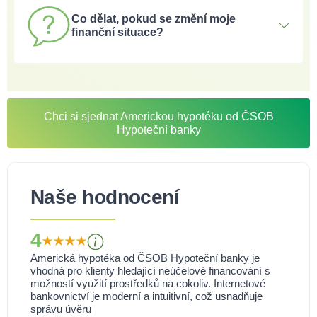
i na nákup zahraniční nemovitosti. Pokud však
Co dělat, pokud se změní moje
preferujete standardní hypotéku, ta má nižší úrokovou
finanční situace?
sazbu a umožňuje vyšší LTV, avšak je nutné ji zajistit
nemovitostí na území České republiky.
ČSOB Hypoteční banka poskytuje flexibilní podporu a v
případě potřeby umožňuje upravit splátkový kalendář,
aby odpovídal nové situaci klienta.
Chci si sjednat Americkou hypotéku od ČSOB
Hypoteční banky
Naše hodnocení
4
Americká hypotéka od ČSOB Hypoteční banky je
vhodná pro klienty hledající neúčelové financování s
možností využití prostředků na cokoliv. Internetové
bankovnictví je moderní a intuitivní, což usnadňuje
správu úvěru