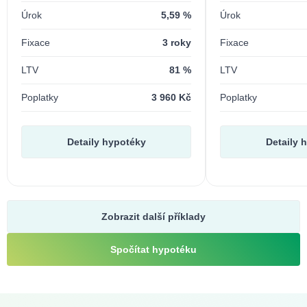
Úrok
5,59 %
Úrok
Fixace
3 roky
Fixace
LTV
81 %
LTV
Poplatky
3 960 Kč
Poplatky
Detaily hypotéky
Detaily 
Zobrazit další příklady
Spočítat hypotéku