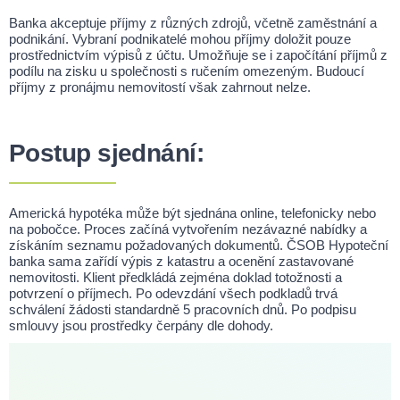
Banka akceptuje příjmy z různých zdrojů, včetně zaměstnání a
podnikání. Vybraní podnikatelé mohou příjmy doložit pouze
prostřednictvím výpisů z účtu. Umožňuje se i započítání příjmů z
podílu na zisku u společnosti s ručením omezeným. Budoucí
příjmy z pronájmu nemovitostí však zahrnout nelze.
Postup sjednání:
Americká hypotéka může být sjednána online, telefonicky nebo
na pobočce. Proces začíná vytvořením nezávazné nabídky a
získáním seznamu požadovaných dokumentů. ČSOB Hypoteční
banka sama zařídí výpis z katastru a ocenění zastavované
nemovitosti. Klient předkládá zejména doklad totožnosti a
potvrzení o příjmech. Po odevzdání všech podkladů trvá
schválení žádosti standardně 5 pracovních dnů. Po podpisu
smlouvy jsou prostředky čerpány dle dohody.