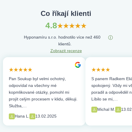
Co říkají klienti
4.8
Hyponamíru s.r.o. hodnotilo více než 460
klientů.
Zobrazit recenze
Pan Soukup byl velmi ochotný,
S panem Radkem Eliá
odpovídal na všechny mé
spokojený. Vždy mi vše
kopmlikované otázky, pomohl mi
poradil a odpověděl n
projít celým procesem v klidu, děkuji.
Líbilo se mi,…
Služba,…
Michal M.
13.02
Hana L.
13.02.2025