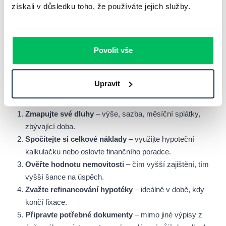
získali v důsledku toho, že používáte jejich služby.
Jak na to v praxi: postup krok za
krokem
Povolit vše
Pokud zvažujete sloučení úvěrů do hypotéky, čeká vás
následující proces:
Upravit
Zmapujte své dluhy
– výše, sazba, měsíční splátky,
zbývající doba.
Spočítejte si celkové náklady
– využijte hypoteční
kalkulačku nebo oslovte finančního poradce.
Ověřte hodnotu nemovitosti
– čím vyšší zajištění, tím
vyšší šance na úspěch.
Zvažte refinancování hypotéky
– ideálně v době, kdy
končí fixace.
Připravte potřebné dokumenty
– mimo jiné výpisy z