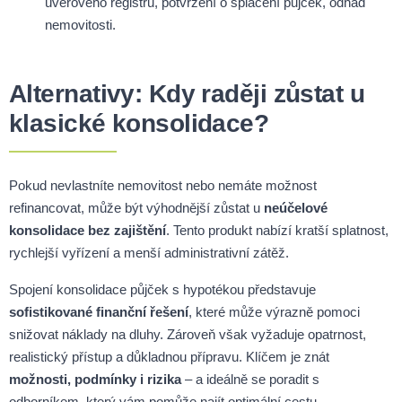
úvěrového registru, potvrzení o splácení půjček, odhad
nemovitosti.
Alternativy: Kdy raději zůstat u
klasické konsolidace?
Pokud nevlastníte nemovitost nebo nemáte možnost
refinancovat, může být výhodnější zůstat u
neúčelové
konsolidace bez zajištění
. Tento produkt nabízí kratší splatnost,
rychlejší vyřízení a menší administrativní zátěž.
Spojení konsolidace půjček s hypotékou představuje
sofistikované finanční řešení
, které může výrazně pomoci
snižovat náklady na dluhy. Zároveň však vyžaduje opatrnost,
realistický přístup a důkladnou přípravu. Klíčem je znát
možnosti, podmínky i rizika
– a ideálně se poradit s
odborníkem, který vám pomůže najít optimální cestu.