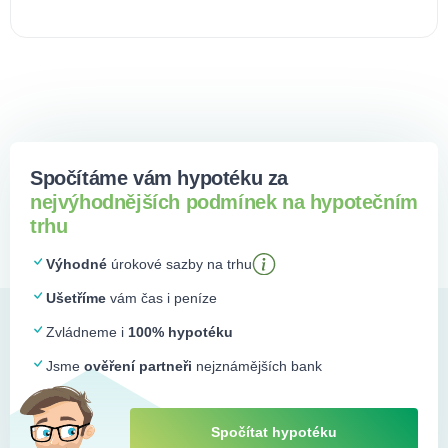
Spočítáme vám hypotéku za
nejvýhodnějších podmínek na hypotečním
trhu
Výhodné
úrokové sazby na trhu
Ušetříme
vám čas i peníze
Zvládneme i
100% hypotéku
Jsme
ověření partneři
nejznámějších bank
Spočítat hypotéku