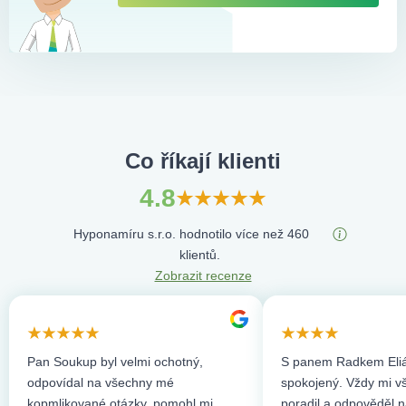
Co říkají klienti
4.8
Hyponamíru s.r.o. hodnotilo více než 460
klientů.
Zobrazit recenze
Pan Soukup byl velmi ochotný,
S panem Radkem Eliá
odpovídal na všechny mé
spokojený. Vždy mi vše
kopmlikované otázky, pomohl mi
poradil a odpověděl n