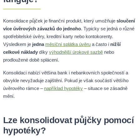
Konsolidace půjček je finanční produkt, který umožňuje
sloučení
více úvěrových závazků do jednoho
. Typicky se jedná o různé
spotřebitelské úvěry, kreditní karty nebo kontokorenty.
Výsledkem je
jedna
měsíční splátka úvěru
a často i
nižší
celkové náklady
díky
výhodnější úrokové sazbě
nebo
prodloužené době splácení.
Konsolidaci nabízí většina bank i nebankovních společností a
obvykle nevyžaduje zajištění. Pokud je však součástí většího
úvěrového rámce –
například hypotéky
– situace se zásadně
mění.
Lze konsolidovat půjčky pomocí
hypotéky?