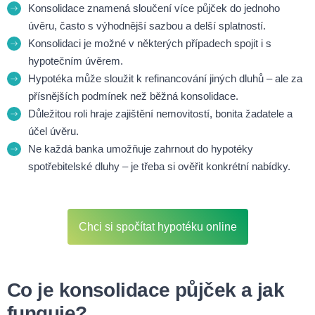
Konsolidace znamená sloučení více půjček do jednoho
úvěru, často s výhodnější sazbou a delší splatností.
Konsolidaci je možné v některých případech spojit i s
hypotečním úvěrem.
Hypotéka může sloužit k refinancování jiných dluhů – ale za
přísnějších podmínek než běžná konsolidace.
Důležitou roli hraje zajištění nemovitostí, bonita žadatele a
účel úvěru.
Ne každá banka umožňuje zahrnout do hypotéky
spotřebitelské dluhy – je třeba si ověřit konkrétní nabídky.
Chci si spočítat hypotéku online
Co je konsolidace půjček a jak
funguje?