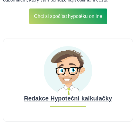
Chci si spočítat hypotéku online
Redakce Hypoteční kalkulačky