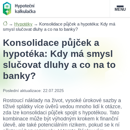
MENU
→
Hypotéky
→
Konsolidace půjček a hypotéka: Kdy má
Nabídka hypoték
smysl slučovat dluhy a co na to banky?
Konsolidace půjček a
Magazín
hypotéka: Kdy má smysl
Průvodce hypotékami
slučovat dluhy a co na to
O službě
FAQ
Slovník pojmů
Kontakt
banky?
Poslední aktualizace: 22.07.2025
Rostoucí náklady na život, vysoké úrokové sazby a
tíživé splátky více úvěrů vedou mnoho lidí k otázce,
zda lze konsolidaci půjček spojit s hypotékou. Tato
kombinace může být výhodným krokem k finanční
úlevě, ale také potenciálním rizikem, pokud se k ní