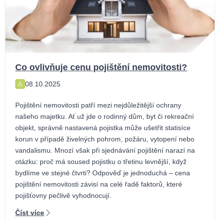
Co ovlivňuje cenu pojištění nemovitosti?
08.10.2025
Pojištění nemovitosti patří mezi nejdůležitější ochrany
našeho majetku. Ať už jde o rodinný dům, byt či rekreační
objekt, správně nastavená pojistka může ušetřit statisíce
korun v případě živelných pohrom, požáru, vytopení nebo
vandalismu. Mnozí však při sjednávání pojištění narazí na
otázku: proč má soused pojistku o třetinu levnější, když
bydlíme ve stejné čtvrti? Odpověď je jednoduchá – cena
pojištění nemovitosti závisí na celé řadě faktorů, které
pojišťovny pečlivě vyhodnocují.
Číst více