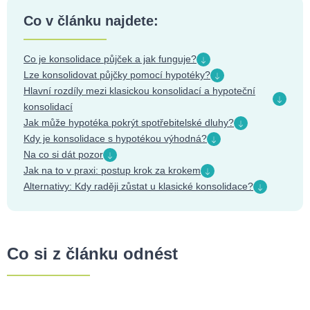
Co v článku najdete:
Co je konsolidace půjček a jak funguje?
Lze konsolidovat půjčky pomocí hypotéky?
Hlavní rozdíly mezi klasickou konsolidací a hypoteční
konsolidací
Jak může hypotéka pokrýt spotřebitelské dluhy?
Kdy je konsolidace s hypotékou výhodná?
Na co si dát pozor
Jak na to v praxi: postup krok za krokem
Alternativy: Kdy raději zůstat u klasické konsolidace?
Co si z článku odnést