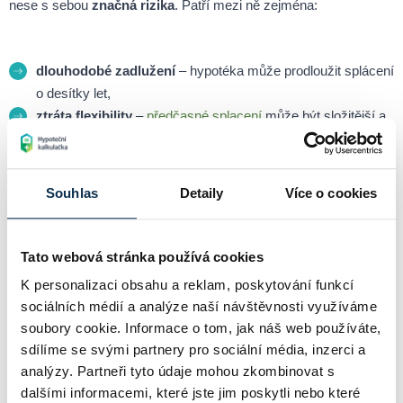
nese s sebou
značná rizika
. Patří mezi ně zejména:
dlouhodobé zadlužení
– hypotéka může prodloužit splácení
o desítky let,
ztráta flexibility
–
předčasné splacení
může být složitější a
dražší,
ohrožení bydlení
– nesplácení znamená riziko ztráty
nemovitosti.
Souhlas
Detaily
Více o cookies
Tato webová stránka používá cookies
Nenechte si ujít klíčové novinky z hypotečního a realitního
trhu – pro investory, kupující i profesionály.
K personalizaci obsahu a reklam, poskytování funkcí
sociálních médií a analýze naší návštěvnosti využíváme
Přihlásit
soubory cookie. Informace o tom, jak náš web používáte,
sdílíme se svými partnery pro sociální média, inzerci a
analýzy. Partneři tyto údaje mohou zkombinovat s
dalšími informacemi, které jste jim poskytli nebo které