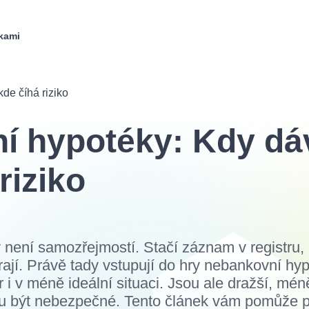
kami
de číhá riziko
í hypotéky: Kdy dáv
riziko
 není samozřejmostí. Stačí záznam v registru,
rají. Právě tady vstupují do hry nebankovní hyp
ěr i v méně ideální situaci. Jsou ale dražší, mé
 být nebezpečné. Tento článek vám pomůže p