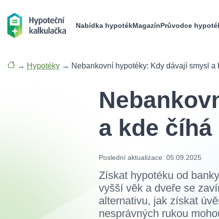
Nabídka hypoték
Magazín
Průvodce hypoté
→
Hypotéky
→
Nebankovní hypotéky: Kdy dávají smysl a k
Nebankovn
a kde číhá 
Poslední aktualizace: 05.09.2025
Získat hypotéku od banky
vyšší věk a dveře se zaví
alternativu, jak získat úv
nesprávných rukou mohou