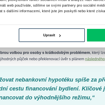
 náš web používáte, sdílíme se svými partnery pro sociální média
o forma úvěru vhodná
 s dalšími informacemi, které jste jim poskytli nebo které získa
éku v bance, by měl automaticky zamířit k nebankovnímu posky
Upravit
ad doplnit spoludlužníka, doložit další příjem, vyčistit registr),
brou volbou pro osoby s krátkodobým problémem
, který l
evýhodných půjček nebo překlenovací úvěr s plánem
následného 
žovat nebankovní hypotéku spíše za př
dní cestu financování bydlení. Klíčové j
financovat do výhodnějšího režimu,“