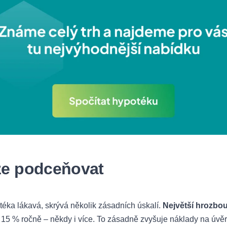
lze podceňovat
éka lákavá, skrývá několik zásadních úskalí.
Největší hrozbo
15 % ročně – někdy i více. To zásadně zvyšuje náklady na úvěr