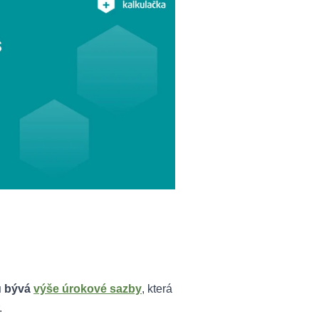
u bývá
výše úrokové sazby
, která
.