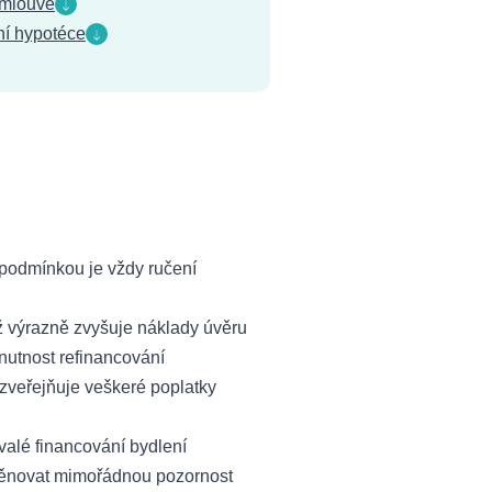
smlouvě
ní hypotéce
podmínkou je vždy ručení
 výrazně zvyšuje náklady úvěru
 nutnost refinancování
zveřejňuje veškeré poplatky
rvalé financování bydlení
é věnovat mimořádnou pozornost