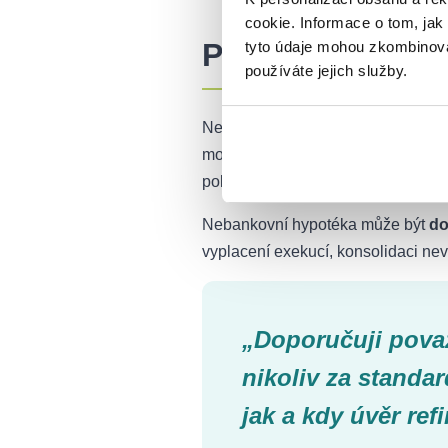
cookie. Informace o tom, jak
Pro koho je tat
tyto údaje mohou zkombinovat
používáte jejich služby.
Ne každý, kdo nedosáhne na hypot
možnost upravit své poměry (napříkl
pokusit o bankovní řešení.
Nebankovní hypotéka může být
do
vyplacení exekucí, konsolidaci n
„Doporučuji pova
nikoliv za standar
jak a kdy úvěr re