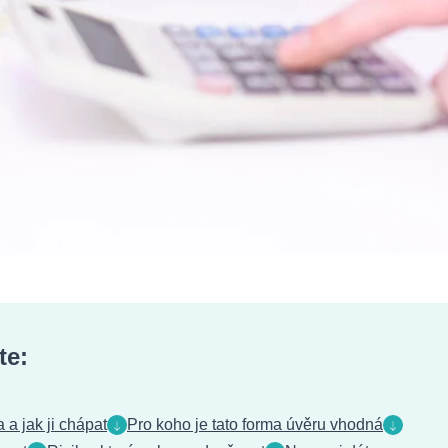
te:
 a jak ji chápat
Pro koho je tato forma úvěru vhodná