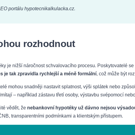
CEO portálu hypotecnikalkulacka.cz.
mohou rozhodnout
y je nižší náročnost schvalovacího procesu. Poskytovatelé se 
s je tak zpravidla rychlejší a méně formální
, což může být roz
datelé mohou snadněji nastavit splatnost, výši splátek nebo způ
dmítají – například zástavu třetí osoby, výstavbu svépomocí nebo
ité vědět, že
nebankovní hypotéky už dávno nejsou výsado
ČNB, transparentními podmínkami a klientským přístupem.