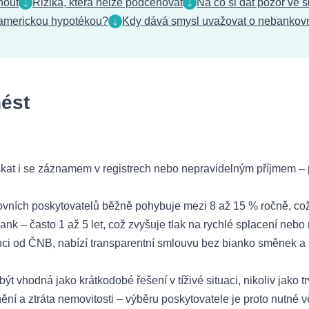
nout
Rizika, která nelze podceňovat
Na co si dát pozor ve 
 americkou hypotékou?
Kdy dává smysl uvažovat o nebankov
nést
kat i se záznamem v registrech nebo nepravidelným příjmem – 
vních poskytovatelů běžně pohybuje mezi 8 až 15 % ročně, což
ank – často 1 až 5 let, což zvyšuje tlak na rychlé splacení nebo
nci od ČNB, nabízí transparentní smlouvu bez bianko směnek a 
 vhodná jako krátkodobé řešení v tíživé situaci, nikoliv jako t
nění a ztráta nemovitosti – výběru poskytovatele je proto nutn