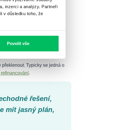
, inzerci a analýzy. Partneři
li v důsledku toho, že
tovateli. Pokud má žadatel
Povolit vše
 je obvykle výhodnější nejprve se
ze překlenout. Typicky se jedná o
refinancování
.
echodné řešení,
e mít jasný plán,