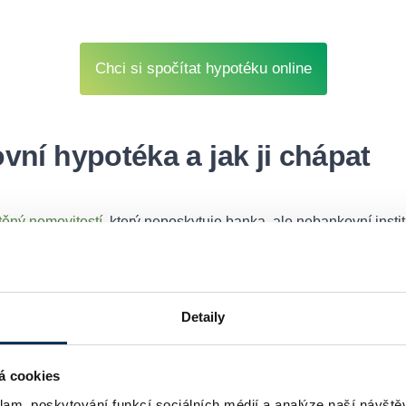
Chci si spočítat hypotéku online
vní hypotéka a jak ji chápat
štěný nemovitostí
, který neposkytuje banka, ale nebankovní insti
ebo bezúčelovou
, kde jsou peníze volně použitelné.
Zásadním 
žadatele.
Zatímco banky vyžadují doložení příjmu, čistý registr 
Detaily
p hypotéky mohou žádat i lidé se záznamem v registrech, s nepr
tuaci. Podmínkou ale zůstává vždy
zajištění nemovitostí
, kterou
á cookies
klam, poskytování funkcí sociálních médií a analýze naší návšt