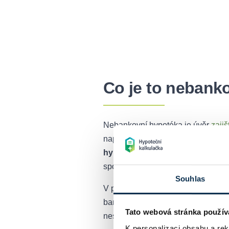
Co je to nebanko
Nebankovní hypotéka je úvěr
zaji
například na koupi nemovitosti –
n
hypotéce je přístup k posouzení 
spokojí s nižšími standardy.
Souhlas
V praxi to znamená, že o tento ty
bankou nebo ve složité životní si
Tato webová stránka použív
nesplácení.
K personalizaci obsahu a re