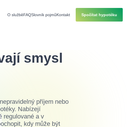
O službě
FAQ
Slovník pojmů
Kontakt
Spočítat hypotéku
ají smysl
 nepravidelný příjem nebo
otéky. Nabízejí
ně regulované a v
ochopit, kdy může být