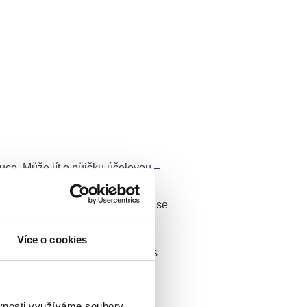
tuce. Může jít o půjčku účelovou –
rozdílem oproti bankovní
i bonitu, nebankovní společnosti se
Více o cookies
avidelným příjmem, po rozchodu s
 je možné zpeněžit v případě
ěvnosti využíváme soubory