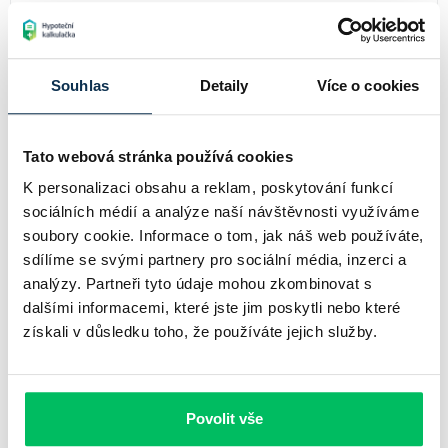
Úrokové sazby hypoték bez prokazování příjmů se pohybují
hluboko pod úrovní úrokových sazeb spotřebitelských úvěrů
či úvěrů od nebankovních společností. Navíc, tento úvěr pro
Souhlas
Detaily
Více o cookies
vás znamená skvělé výchozí podmínky do budoucna, kdy
bez prokazování příjmů můžete získat „standardní“ hypotéku
s nízkou úrokovou sazbou bez toho, aniž byste nové bance
Tato webová stránka používá cookies
museli prokazovat aktuální výši příjmů.
K personalizaci obsahu a reklam, poskytování funkcí
Číst více
sociálních médií a analýze naší návštěvnosti využíváme
soubory cookie. Informace o tom, jak náš web používáte,
sdílíme se svými partnery pro sociální média, inzerci a
analýzy. Partneři tyto údaje mohou zkombinovat s
dalšími informacemi, které jste jim poskytli nebo které
získali v důsledku toho, že používáte jejich služby.
Povolit vše