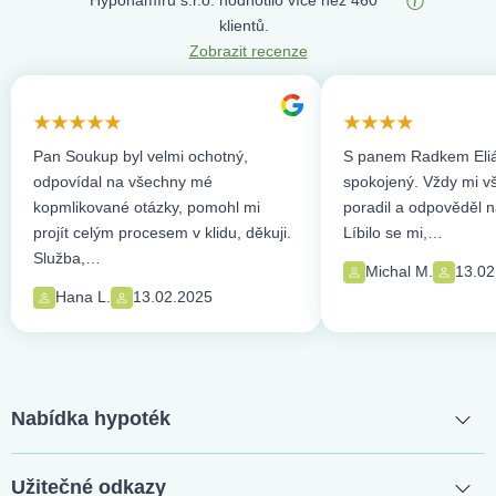
Hyponamíru s.r.o. hodnotilo více než 460
klientů.
Zobrazit recenze
Pan Soukup byl velmi ochotný,
S panem Radkem Eliá
odpovídal na všechny mé
spokojený. Vždy mi vše
kopmlikované otázky, pomohl mi
poradil a odpověděl n
projít celým procesem v klidu, děkuji.
Líbilo se mi,…
Služba,…
Michal M.
13.02
Hana L.
13.02.2025
Nabídka hypoték
Užitečné odkazy