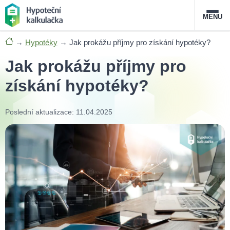
MENU
→
Hypotéky
→
Jak prokážu příjmy pro získání hypotéky?
Nabídka hypoték
Jak prokážu příjmy pro
Magazín
získání hypotéky?
Průvodce hypotékami
Poslední aktualizace: 11.04.2025
O službě
FAQ
Slovník pojmů
Kontakt