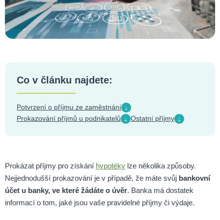
Co v článku najdete:
Potvrzení o příjmu ze zaměstnání
Prokazování příjmů u podnikatelů
Ostatní příjmy
Prokázat příjmy pro získání
hypotéky
lze několika způsoby.
Nejjednodušší prokazování je v případě, že máte svůj
bankovní
účet u banky, ve které žádáte o úvěr
. Banka má dostatek
informací o tom, jaké jsou vaše pravidelné příjmy či výdaje.