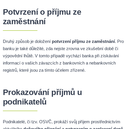
Potvrzení o příjmu ze
zaměstnání
Druhý způsob je doložení
potvrzení příjmu ze zaměstnání
. Pro
banku je také důležité, zda nejste zrovna ve zkušební době či
výpovědní lhůtě. V tomto případě vychází banka při získávání
informací o vašich závazcích z bankovních a nebankovních
registrů, které jsou za tímto účelem zřízené.
Prokazování příjmů u
podnikatelů
Podnikatelé, či tzv. OSVČ, prokáží svůj příjem prostřednictvím
aktuálního
daňového přiznání a potvrzením o zaplacení daně