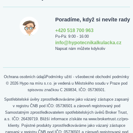
Poradíme, když si nevíte rady
+420 518 700 963
Po-Pá: 9:00 - 16:00
info@hypotecnikalkulacka.cz
Napsat nám můžete kdykoliv
Ochrana osobních údajů
Podmínky užití - všeobecné obchodní podmínky
© 2026 Hypo na míru s.r.o. je vedená u Městského soudu v Praze pod
spisovou značkou C 269834, IČO: 05736501.
Spotřebitelské úvěry zprostředkováváme jako vázaný zástupce zapsaný
v registru ČNB pod IČO: 05736501 a zároveň registrovaný pod
Samostatným zprostředkovatelem spotřebitelských úvěrů Broker Trust,
a.s. IČO: 26439719. Bližší informace získáte na www.brokertrust.cz/pro-
klienty. Pojistné produkty zprostředkováváme jako vázaný zástupce
zapsaný v registru ČNB pod IČO: 05736501 a zároveň registrovaný pod