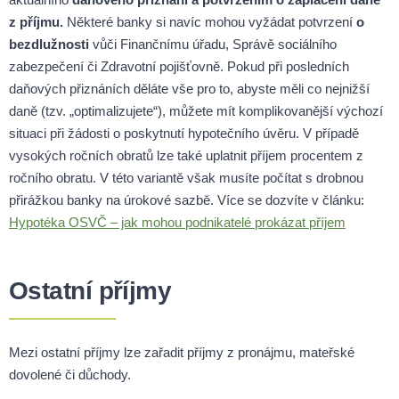
z příjmu.
Některé banky si navíc mohou vyžádat potvrzení
o
bezdlužnosti
vůči Finančnímu úřadu, Správě sociálního
zabezpečení či Zdravotní pojišťovně. Pokud při posledních
daňových přiznáních děláte vše pro to, abyste měli co nejnižší
daně (tzv. „optimalizujete“), můžete mít komplikovanější výchozí
situaci při žádosti o poskytnutí hypotečního úvěru. V případě
vysokých ročních obratů lze také uplatnit příjem procentem z
ročního obratu. V této variantě však musíte počítat s drobnou
přirážkou banky na úrokové sazbě. Více se dozvíte v článku:
Hypotéka OSVČ – jak mohou podnikatelé prokázat příjem
Ostatní příjmy
Mezi ostatní příjmy lze zařadit příjmy z pronájmu, mateřské
dovolené či důchody.