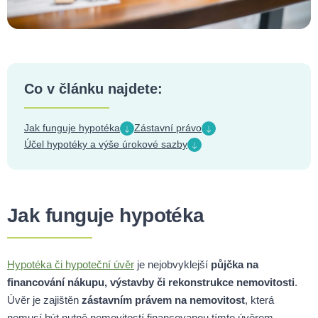
Co v článku najdete:
Jak funguje hypotéka
Zástavní právo
Účel hypotéky a výše úrokové sazby
Jak funguje hypotéka
Hypotéka či hypoteční úvěr
je nejobvyklejší
půjčka na
financování nákupu, výstavby či rekonstrukce nemovitosti
.
Úvěr je zajištěn
zástavním právem na nemovitost
, která
nemusí být nutně nemovitostí financovanou tímto úvěrem.