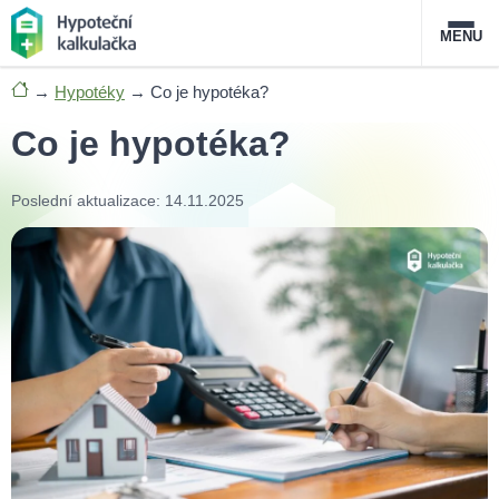
MENU
→
Hypotéky
→
Co je hypotéka?
Nabídka hypoték
Co je hypotéka?
Magazín
Poslední aktualizace: 14.11.2025
Průvodce hypotékami
O službě
FAQ
Slovník pojmů
Kontakt