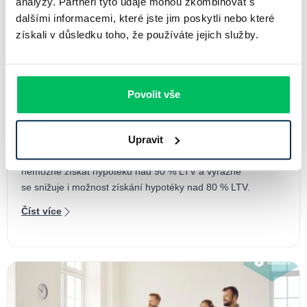
analýzy. Partneři tyto údaje mohou zkombinovat s
dalšími informacemi, které jste jim poskytli nebo které
získali v důsledku toho, že používáte jejich služby.
Jak na hypotéku po velkém říjnu 2018?
Povolit vše
11.04.2025
Od dubna 2017 platí doporučení České národní banky,
Upravit
na základě, kterého banky neposkytují hypotéky na více než
90 % hodnoty nemovitosti. Tímto nařízením je prakticky
nemožné získat hypotéku nad 90 % LTV a výrazně
se snižuje i možnost získání hypotéky nad 80 % LTV.
Číst více