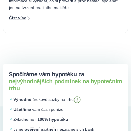
informace si vyžádat, co si prověřit a proč nestačí spoléhat
jen na tvrzení realitního makléře.
Číst více
Spočítáme vám hypotéku za
nejvýhodnějších podmínek na hypotečním
trhu
Výhodné
úrokové sazby na trhu
Ušetříme
vám čas i peníze
Zvládneme i
100% hypotéku
Jsme
ověření partneři
nejznámějších bank