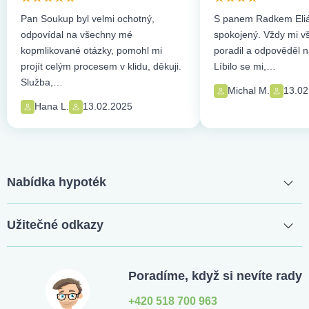
Pan Soukup byl velmi ochotný,
S panem Radkem Eliá
odpovídal na všechny mé
spokojený. Vždy mi vše
kopmlikované otázky, pomohl mi
poradil a odpověděl n
projít celým procesem v klidu, děkuji.
Líbilo se mi,…
Služba,…
Michal M.
13.02
Hana L.
13.02.2025
Nabídka hypoték
Užitečné odkazy
Poradíme, když si nevíte rady
+420 518 700 963