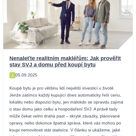
Nenaleťte realitním makléřům: Jak prověřit
stav SVJ a domu před koupí bytu
05.09.2025
Koupě bytu je pro většinu lidí největší investicí v životě.
Jenže zatímco každý kupující dnes automaticky řeší cenu,
lokalitu nebo dispozici bytu, jen málokdo se opravdu zajímá
o stav domu jako celku a hospodaření SVJ. A právě tady
může čekat velmi drahá past – skryté závazky, plánované
opravy, nebo dokonce špatná správa, které vás mohou po
koupi nemovitosti stát statisíce. V článku si ukážeme, jaké