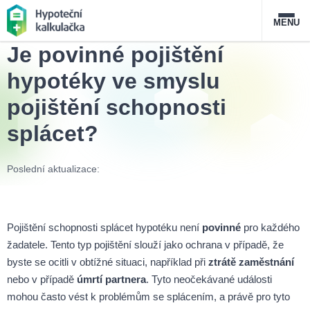
MENU
Je povinné pojištění
Nabídka hypoték
hypotéky ve smyslu
pojištění schopnosti
Magazín
splácet?
Průvodce hypotékami
Poslední aktualizace:
O službě
FAQ
Slovník pojmů
Kontakt
Pojištění schopnosti splácet hypotéku není
povinné
pro každého
žadatele. Tento typ pojištění slouží jako ochrana v případě, že
byste se ocitli v obtížné situaci, například při
ztrátě zaměstnání
nebo v případě
úmrtí partnera
. Tyto neočekávané události
mohou často vést k problémům se splácením, a právě pro tyto