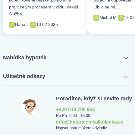
kopmlikované otázky, pomohl mi
poradil a odpověděl n
projít celým procesem v klidu, děkuji.
Líbilo se mi,…
Služba,…
Michal M.
13.02
Hana L.
13.02.2025
Nabídka hypoték
Užitečné odkazy
Poradíme, když si nevíte rady
+420 518 700 963
Po-Pá: 9:00 - 16:00
info@hypotecnikalkulacka.cz
Napsat nám můžete kdykoliv