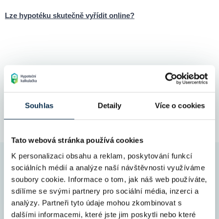
Lze hypotéku skutečně vyřídit online?
Spočítáme vám hypotéku za
nejvýhodnějších podmínek na hypotečním
Souhlas
Detaily
Více o cookies
trhu
Výhodné
úrokové sazby na trhu
Tato webová stránka používá cookies
Ušetříme
vám čas i peníze
K personalizaci obsahu a reklam, poskytování funkcí
Zvládneme i
100% hypotéku
sociálních médií a analýze naší návštěvnosti využíváme
soubory cookie. Informace o tom, jak náš web používáte,
Jsme
ověření partneři
nejznámějších bank
sdílíme se svými partnery pro sociální média, inzerci a
analýzy. Partneři tyto údaje mohou zkombinovat s
Spočítat hypotéku
dalšími informacemi, které jste jim poskytli nebo které