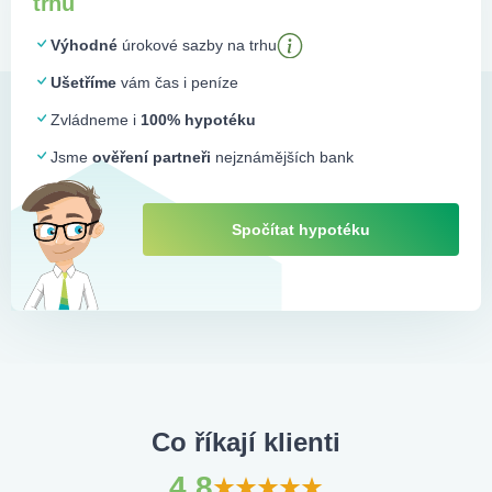
trhu
Výhodné
úrokové sazby na trhu
Ušetříme
vám čas i peníze
Zvládneme i
100% hypotéku
Jsme
ověření partneři
nejznámějších bank
Spočítat hypotéku
Co říkají klienti
4.8