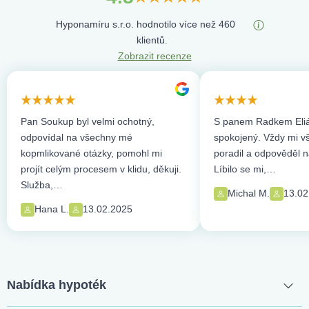
Hyponamíru s.r.o. hodnotilo více než 460
klientů.
Zobrazit recenze
Pan Soukup byl velmi ochotný,
S panem Radkem Eliá
odpovídal na všechny mé
spokojený. Vždy mi vše
kopmlikované otázky, pomohl mi
poradil a odpověděl n
projít celým procesem v klidu, děkuji.
Líbilo se mi,…
Služba,…
Michal M.
13.02
Hana L.
13.02.2025
Nabídka hypoték