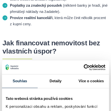
Poplatky za znalecký posudek
(některé banky je hradí, jiné
přenášejí náklady na žadatele).
Provize realitní kanceláři
, která může činit několik procent
z kupní ceny.
Jak financovat nemovitost bez
vlastních úspor?
V některých případech lze dosáhnout financování
100 %
hodnoty nemovitosti
kombinací
hypotéky a stavebního
spoření
. To umožňuje pokrýt zbývající část ceny nemovitosti
Souhlas
Detaily
Více o cookies
úvěrem ze stavebního spoření, přičemž podmínky a možnosti
závisí na konkrétní bance a úvěrových produktech.
Tato webová stránka používá cookies
Správné nastavení financování hraje klíčovou roli při žádosti o
K personalizaci obsahu a reklam, poskytování funkcí
hypotéku, přičemž banky vždy individuálně posuzují schopnost