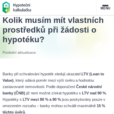
MENU
Kolik musím mít vlastních
Nabídka hypoték
prostředků při žádosti o
hypotéku?
Magazín
Poslední aktualizace:
Průvodce hypotékami
O službě
FAQ
Slovník pojmů
Kontakt
Banky při schvalování hypoték sledují ukazatel
LTV (Loan to
Value)
, který udává poměr mezi výší úvěru a hodnotou
zastavované nemovitosti. Podle doporučení
České národní
banky (ČNB)
již není možné získat hypotéku s
LTV nad 90 %
.
Hypotéky s
LTV mezi 80 % a 90 %
jsou poskytovány pouze v
omezeném rozsahu – banky mohou schválit maximálně
15 %
těchto úvěrů
.