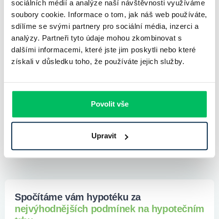
sociálních médií a analýze naší návštěvnosti využíváme
klienta úvěr splácet.
soubory cookie. Informace o tom, jak náš web používáte,
sdílíme se svými partnery pro sociální média, inzerci a
analýzy. Partneři tyto údaje mohou zkombinovat s
Další časé dotazy
dalšími informacemi, které jste jim poskytli nebo které
získali v důsledku toho, že používáte jejich služby.
Co znamená refinancování hypotéky?
Musím mít pojištěnou nemovitost při žádosti o hypotéku?
Povolit vše
Je povinné pojištění hypotéky ve smyslu pojištění schopnosti
splácet?
Upravit
Spočítáme vám hypotéku za
nejvýhodnějších podmínek na hypotečním