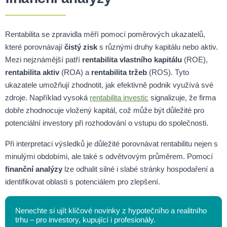
Rentabilita se zpravidla měří pomocí poměrových ukazatelů,
které porovnávají
čistý zisk
s různými druhy kapitálu nebo aktiv.
Mezi nejznámější patří
rentabilita vlastního kapitálu
(ROE),
rentabilita aktiv
(ROA) a
rentabilita tržeb
(ROS). Tyto
ukazatele umožňují zhodnotit, jak efektivně podnik využívá své
zdroje. Například vysoká
rentabilita investic
signalizuje, že firma
dobře zhodnocuje vložený kapitál, což může být důležité pro
potenciální investory při rozhodování o vstupu do společnosti.
Při interpretaci výsledků je důležité porovnávat rentabilitu nejen s
minulými obdobími, ale také s odvětvovým průměrem. Pomocí
finanční analýzy
lze odhalit silné i slabé stránky hospodaření a
identifikovat oblasti s potenciálem pro zlepšení.
Nenechte si ujít klíčové novinky z hypotečního a realitního
trhu – pro investory, kupující i profesionály.