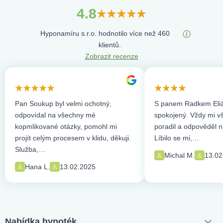
4.8
Hyponamíru s.r.o. hodnotilo více než 460
klientů.
Zobrazit recenze
Pan Soukup byl velmi ochotný,
S panem Radkem Eliá
odpovídal na všechny mé
spokojený. Vždy mi vše
kopmlikované otázky, pomohl mi
poradil a odpověděl n
projít celým procesem v klidu, děkuji.
Líbilo se mi,…
Služba,…
Michal M.
13.02
Hana L.
13.02.2025
Nabídka hypoték