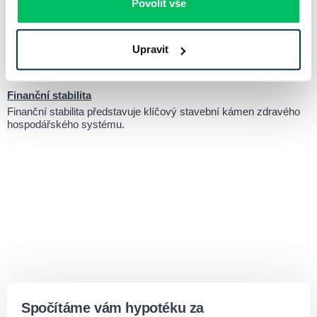
Povolit vše
investora.
Investiční byt
Upravit
Investiční byt je nemovitost pořizovaná za účelem zhodnocení
kapitálu, nikoli pro vlastní bydlení.
Finanční stabilita
Finanční stabilita představuje klíčový stavební kámen zdravého
hospodářského systému.
Spočítáme vám hypotéku za