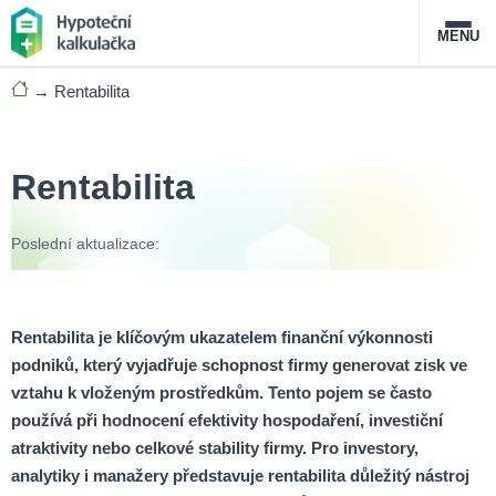
MENU
→
Rentabilita
Nabídka hypoték
Magazín
Rentabilita
Průvodce hypotékami
Poslední aktualizace:
O službě
FAQ
Slovník pojmů
Kontakt
Rentabilita je klíčovým ukazatelem finanční výkonnosti
podniků, který vyjadřuje schopnost firmy generovat zisk ve
vztahu k vloženým prostředkům. Tento pojem se často
používá při hodnocení efektivity hospodaření, investiční
atraktivity nebo celkové stability firmy. Pro investory,
analytiky i manažery představuje rentabilita důležitý nástroj