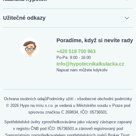
Užitečné odkazy
Poradíme, když si nevíte rady
+420 518 700 963
Po-Pá: 9:00 - 16:00
info@hypotecnikalkulacka.cz
Napsat nám můžete kdykoliv
Ochrana osobních údajů
Podmínky užití - všeobecné obchodní podmínky
© 2026 Hypo na míru s.r.o. je vedená u Městského soudu v Praze pod
spisovou značkou C 269834, IČO: 05736501.
Spotřebitelské úvěry zprostředkováváme jako vázaný zástupce zapsaný
v registru ČNB pod IČO: 05736501 a zároveň registrovaný pod
Samostatným zprostředkovatelem spotřebitelských úvěrů Broker Trust,