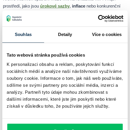
prostředí, jako jsou
úrokové sazby
,
inflace
nebo konkurenční
tlak. Pravidelná aktualizace strategie a adaptace na změny trhu
jsou klíčem k udržení konkurenceschopnosti a dosažení stabilní
ziskovosti.
Souhlas
Detaily
Více o cookies
Chci si spočítat hypotéku online
Tato webová stránka používá cookies
K personalizaci obsahu a reklam, poskytování funkcí
Související pojmy
sociálních médií a analýze naší návštěvnosti využíváme
soubory cookie. Informace o tom, jak náš web používáte,
sdílíme se svými partnery pro sociální média, inzerci a
Pasivní příjem
analýzy. Partneři tyto údaje mohou zkombinovat s
Pasivní příjem představuje příjmový tok, který nevyžaduje aktivní
dalšími informacemi, které jste jim poskytli nebo které
účast nebo každodenní pracovní nasazení.
získali v důsledku toho, že používáte jejich služby.
Investiční strategie
Investiční strategie je plánovaný přístup k investování, který
reflektuje cíle, časový horizont, toleranci k riziku a finanční situaci