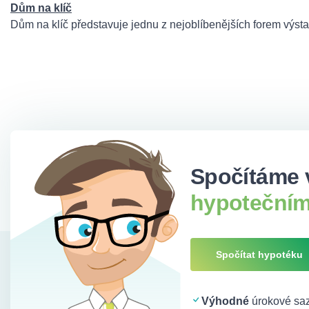
Dům na klíč
Dům na klíč představuje jednu z nejoblíbenějších forem výst
Spočítáme 
hypotečním
Spočítat hypotéku
Výhodné
úrokové saz