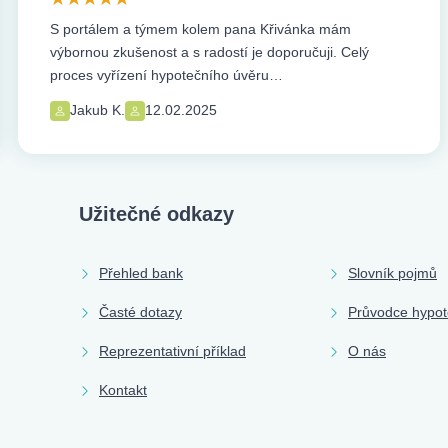
S portálem a týmem kolem pana Křivánka mám
výbornou zkušenost a s radostí je doporučuji. Celý
proces vyřízení hypotečního úvěru…
Jakub K.
12.02.2025
Užitečné odkazy
Přehled bank
Slovník pojmů
Časté dotazy
Průvodce hypo
Reprezentativní příklad
O nás
Kontakt