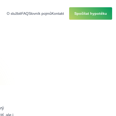
O službě
FAQ
Slovník pojmů
Kontakt
Spočítat hypotéku
erý
í, ale i