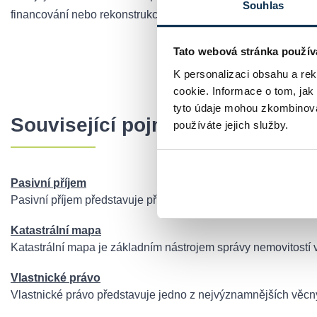
Souhlas
financování nebo rekonstrukci.
Tato webová stránka použív
Chci si spo
K personalizaci obsahu a re
cookie. Informace o tom, jak
tyto údaje mohou zkombinovat
Související pojmy
používáte jejich služby.
Pasivní příjem
Pasivní příjem představuje příjmový tok, který nevyžaduje ak
Katastrální mapa
Katastrální mapa je základním nástrojem správy nemovitostí 
Vlastnické právo
Vlastnické právo představuje jedno z nejvýznamnějších věcný