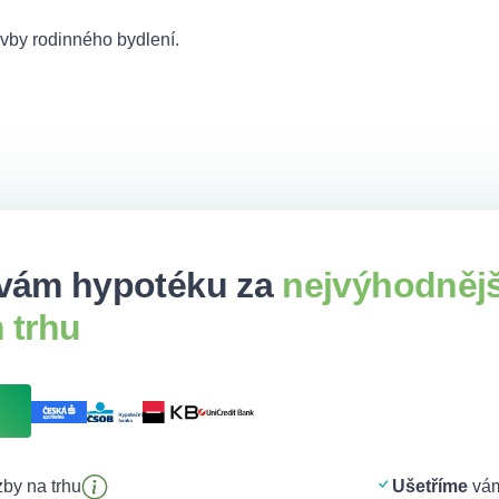
avby rodinného bydlení.
vám hypotéku za
nejvýhodněj
 trhu
by na trhu
Ušetříme
vám