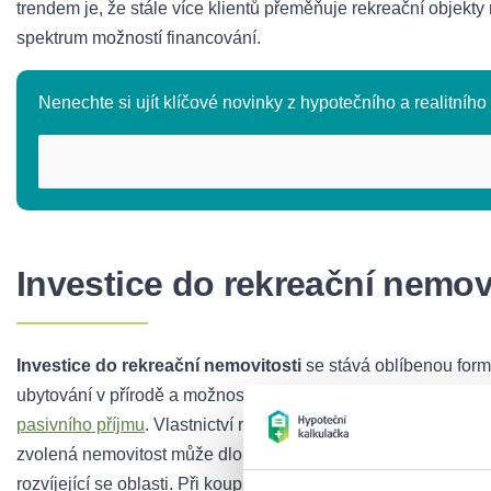
trendem je, že stále více klientů přeměňuje rekreační objekty
spektrum možností financování.
Nenechte si ujít klíčové novinky z hypotečního a realitního t
Investice do rekreační nemov
Investice do rekreační nemovitosti
se stává oblíbenou formo
ubytování v přírodě a možnost krátkodobého pronájmu prostřed
pasivního příjmu
. Vlastnictví rekreačního objektu přináší i
daň
zvolená nemovitost může dlouhodobě
udržovat nebo zvyšo
rozvíjející se oblasti. Při koupi je důležité zkontrolovat
územní