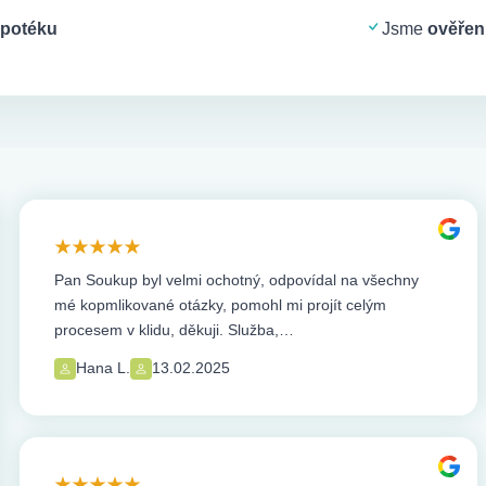
potéku
Jsme
ověření
Pan Soukup byl velmi ochotný, odpovídal na všechny
mé kopmlikované otázky, pomohl mi projít celým
procesem v klidu, děkuji. Služba,…
Hana L.
13.02.2025