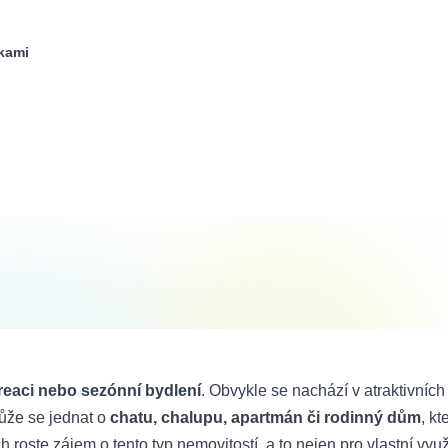
kami
reaci nebo sezónní bydlení
. Obvykle se nachází v atraktivních
 Může se jednat o
chatu, chalupu, apartmán či rodinný dům
, kt
oste zájem o tento typ nemovitostí, a to nejen pro vlastní využit