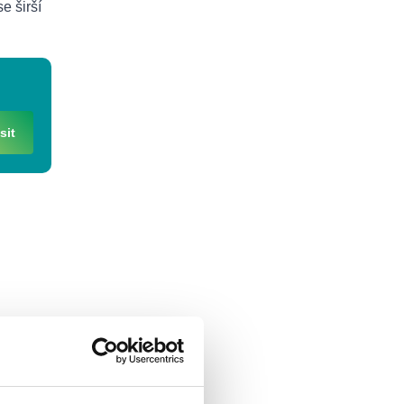
e širší
sit
zdroj
vně
zí se v
i