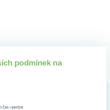
ších podmínek na
 čas i peníze