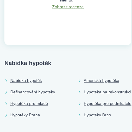
Zobrazit recenze
Nabídka hypoték
Nabídka hypoték
Americká hypotéka
Refinancování hypotéky
Hypotéka na rekonstrukci
Hypotéka pro mladé
Hypotéka pro podnikatele
Hypotéky Praha
Hypotéky Brno