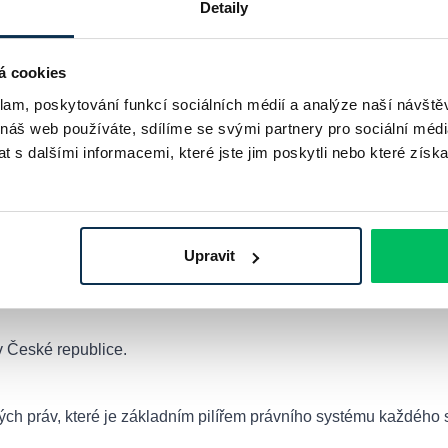
Detaily
á cookies
čítat hypotéku online
klam, poskytování funkcí sociálních médií a analýze naší návšt
 náš web používáte, sdílíme se svými partnery pro sociální média
 s dalšími informacemi, které jste jim poskytli nebo které získa
Upravit
tivní účast nebo každodenní pracovní nasazení.
v České republice.
ch práv, které je základním pilířem právního systému každého s