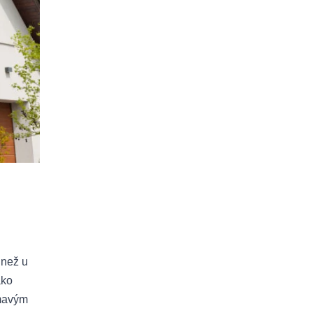
 než u
ako
ímavým