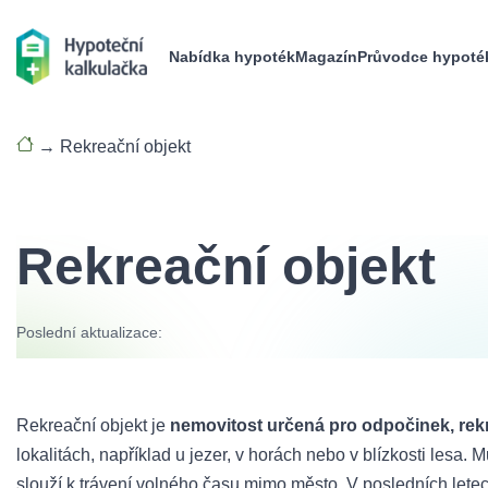
Nabídka hypoték
Magazín
Průvodce hypoté
→
Rekreační objekt
Rekreační objekt
Poslední aktualizace:
Rekreační objekt je
nemovitost určená pro odpočinek, rek
lokalitách, například u jezer, v horách nebo v blízkosti lesa.
slouží k trávení volného času mimo město. V posledních letech r