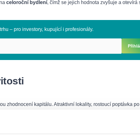
 na
celoroční bydlení
, čímž se jejich hodnota zvyšuje a otevírá s
rhu – pro investory, kupující i profesionály.
Přihlá
itosti
u zhodnocení kapitálu. Atraktivní lokality, rostoucí poptávka po
nictvím platforem jako Airbnb dělají z těchto objektů zajímavý
ové aspekty
, které je vhodné konzultovat s odborníkem. Sprá
vat svou hodnotu
, zejména pokud je dobře udržovaná a nachá
 plán a právní stav pozemku
, aby se předešlo komplikacím př