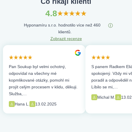
Co říkají klienti
4.8
Hyponamíru s.r.o. hodnotilo více než 460
klientů.
Zobrazit recenze
Pan Soukup byl velmi ochotný,
S panem Radkem Eliá
odpovídal na všechny mé
spokojený. Vždy mi vše
kopmlikované otázky, pomohl mi
poradil a odpověděl n
projít celým procesem v klidu, děkuji.
Líbilo se mi,…
Služba,…
Michal M.
13.02
Hana L.
13.02.2025