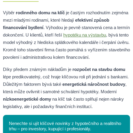
Výběr
rodinného domu na klíč
je častým rozhodnutím zejména
mezi mladými rodinami, které hledají
efektivní způsob
financování bydlení
. Výhodou je pevně stanovená cena a termín
dokončení. U klientů, kteří řeší
hypotéku na výstavbu
, bývá tento
model výhodný z hlediska splátkového kalendáře i čerpání úvěru.
Kromě toho stavební firma často pomáhá s vyřízením stavebního
povolení i administrativou kolem financování.
Díky předem známým nákladům je
rozpočet na stavbu domu
lépe predikovatelný, což hraje klíčovou roli při jednání s bankami.
Důležitým faktorem bývá také
energetická náročnost budovy
,
která může ovlivnit i samotné schválení hypotéky. Moderní
nízkoenergetické domy
na klíč tak často splňují nejen nároky
legislativy, ale i požadavky finančních institucí.
Nenechte si ujít klíčové novinky z hypotečního a realitního
trhu – pro investory, kupující i profesionály.