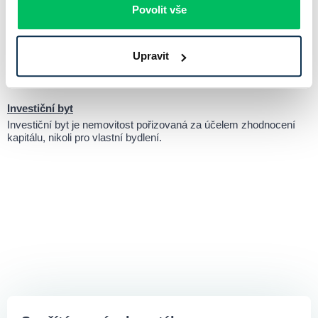
České republiky.
Povolit vše
Hodnota nemovitosti
Hodnota nemovitosti představuje odhadovanou částku, za kterou
Upravit
by mohla být konkrétní nemovitost prodána na volném trhu mezi
nezávislými stranami.
Investiční byt
Investiční byt je nemovitost pořizovaná za účelem zhodnocení
kapitálu, nikoli pro vlastní bydlení.