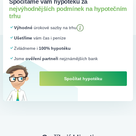
Spočítáme vám hypotéku za
nejvýhodnějších podmínek na hypotečním
trhu
Výhodné
úrokové sazby na trhu
Ušetříme
vám čas i peníze
Zvládneme i
100% hypotéku
Jsme
ověření partneři
nejznámějších bank
Spočítat hypotéku