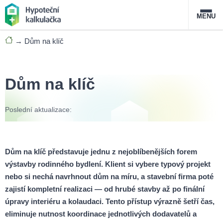
MENU
→
Dům na klíč
Nabídka hypoték
Magazín
Dům na klíč
Průvodce hypotékami
Poslední aktualizace:
O službě
FAQ
Slovník pojmů
Kontakt
Dům na klíč představuje jednu z nejoblíbenějších forem
výstavby rodinného bydlení. Klient si vybere typový projekt
nebo si nechá navrhnout dům na míru, a stavební firma poté
zajistí kompletní realizaci — od hrubé stavby až po finální
úpravy interiéru a kolaudaci. Tento přístup výrazně šetří čas,
eliminuje nutnost koordinace jednotlivých dodavatelů a