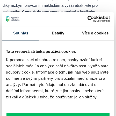
díky nízkým provozním nákladům a vyšší atraktivitě pro
nájemníky.
Cenová dostupnost
ve spojení s kvalitním
provedením dělá z tohoto typu bydlení velmi vyhledávanou
variantu na současném realitním trhu.
Souhlas
Detaily
Více o cookies
Chci si spočítat hypotéku online
Tato webová stránka používá cookies
K personalizaci obsahu a reklam, poskytování funkcí
Související pojmy
sociálních médií a analýze naší návštěvnosti využíváme
soubory cookie. Informace o tom, jak náš web používáte,
sdílíme se svými partnery pro sociální média, inzerci a
Rodinný rozpočet
analýzy. Partneři tyto údaje mohou zkombinovat s
Plánování rodinných financí je základním stavebním kamenem
dalšími informacemi, které jste jim poskytli nebo které
finanční stability každé domácnosti.
získali v důsledku toho, že používáte jejich služby.
Katastr nemovitostí
Katastr nemovitostí je veřejný seznam, ve kterém jsou evidovány
veškeré pozemky, budovy a práva k nemovitostem na území