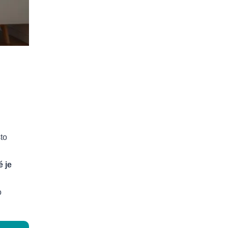
sto
i
é je
o