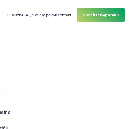
O službě
FAQ
Slovník pojmů
Kontakt
Spočítat hypotéku
lšího
tějí