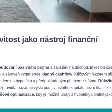
itost jako nástroj finanční
budování pasivního příjmu
a zajištění na důchod. Investoři ča
u
a zároveň vygeneruje
kladný cashflow
. Klíčovým faktorem př
ladem na hypotéku a předpokládaným příjmem z nájmu.
Důležit
zpravidla požadují vyšší podíl vlastního kapitálu než u klasické
ňové optimalizace
, kdy je možné úroky z hypotéky uplatnit jak