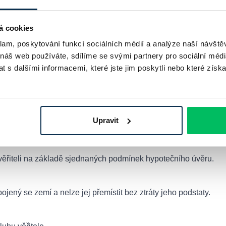
 investiční hypotéku online
á cookies
klam, poskytování funkcí sociálních médií a analýze naší návšt
 náš web používáte, sdílíme se svými partnery pro sociální média
 s dalšími informacemi, které jste jim poskytli nebo které získa
Upravit
nájemní smlouvy pronajímá nemovitost nebo jinou věc od pronají
 věřiteli na základě sjednaných podmínek hypotečního úvěru.
jený se zemí a nelze jej přemístit bez ztráty jeho podstaty.