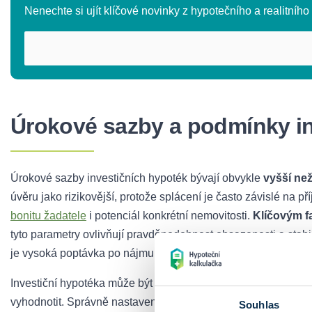
Nenechte si ujít klíčové novinky z hypotečního a realitního t
Úrokové sazby a podmínky in
Úrokové sazby investičních hypoték bývají obvykle
vyšší ne
úvěru jako rizikovější, protože splácení je často závislé na p
bonitu žadatele
i potenciál konkrétní nemovitosti.
Klíčovým fa
tyto parametry ovlivňují pravděpodobnost obsazenosti a stab
je vysoká poptávka po nájmu.
Investiční hypotéka může být velmi výhodným finančním nástro
vyhodnotit. Správně nastavená strategie, výběr vhodné nem
Souhlas