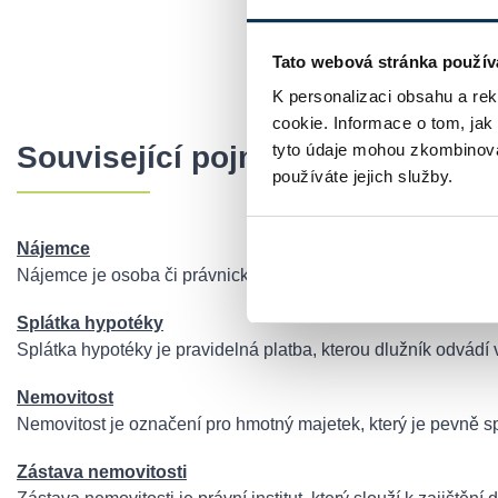
Chci si spočítat
Tato webová stránka použív
K personalizaci obsahu a re
cookie. Informace o tom, jak
tyto údaje mohou zkombinovat
Související pojmy
používáte jejich služby.
Nájemce
Nájemce je osoba či právnický subjekt, který si na základě 
Splátka hypotéky
Splátka hypotéky je pravidelná platba, kterou dlužník odvádí
Nemovitost
Nemovitost je označení pro hmotný majetek, který je pevně spo
Zástava nemovitosti