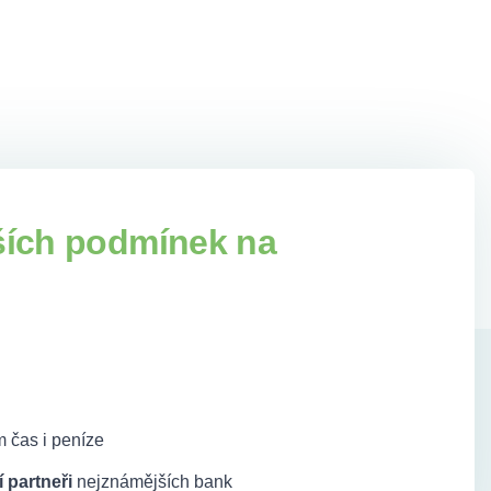
ších podmínek na
 čas i peníze
 partneři
nejznámějších bank