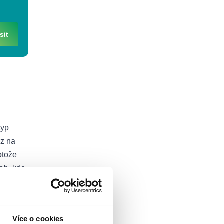
sit
typ
az na
rotože
ech
, kde
úspěchu.
Více o cookies