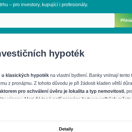
rhu – pro investory, kupující i profesionály.
Přihlá
vestičních hypoték
ž u klasických hypoték
na vlastní bydlení. Banky vnímají tento 
říjmu z pronájmu. Z tohoto důvodu je při žádosti kladen větší důr
ktorem pro schválení úvěru je lokalita a typ nemovitosti
, p
ilitu výnosu. Mezi žádané patří zejména
byty ve velkých měst
jem, ale zároveň s sebou nese rizika, která je nutné pečlivě
ovitosti a zodpovědné plánování jsou základem dlouhodobého 
Detaily