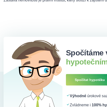
Zástava nemovitosti je právní institut, který slouží k zajištění d
Spočítáme 
hypotečním
Spočítat hypotéku
Výhodné
úrokové saz
Zvládneme i
100% hy