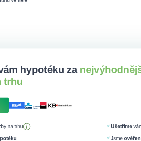
luhu věřitele.
vám hypotéku za
nejvýhodněj
 trhu
by na trhu
Ušetříme
vám
potéku
Jsme
ověření