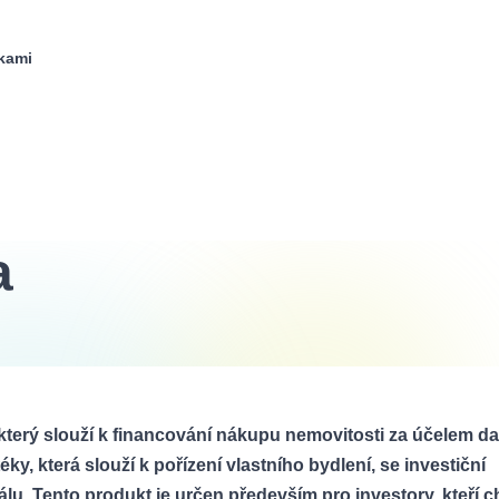
kami
a
 který slouží k financování nákupu nemovitosti za účelem da
y, která slouží k pořízení vlastního bydlení, se investiční
lu. Tento produkt je určen především pro investory, kteří ch