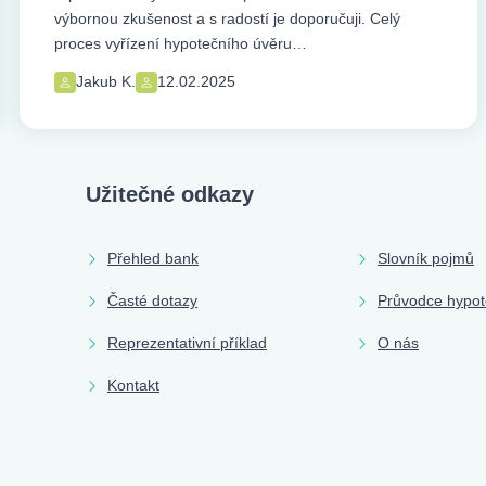
výbornou zkušenost a s radostí je doporučuji. Celý
proces vyřízení hypotečního úvěru…
Jakub K.
12.02.2025
Užitečné odkazy
Přehled bank
Slovník pojmů
Časté dotazy
Průvodce hypo
Reprezentativní příklad
O nás
Kontakt