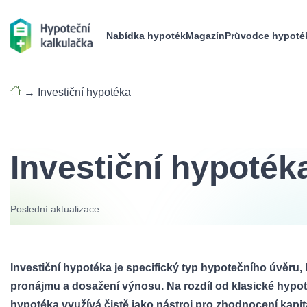
Nabídka hypoték
Magazín
Průvodce hypoté
→
Investiční hypotéka
Investiční hypoték
Poslední aktualizace:
Investiční hypotéka je specifický typ hypotečního úvěru,
pronájmu a dosažení výnosu. Na rozdíl od klasické hypoték
hypotéka využívá čistě jako nástroj pro zhodnocení kapitá