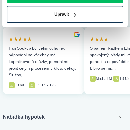
Hyponamíru s.r.o. hodnotilo více než 460
Upravit
klientů.
Zobrazit recenze
Pan Soukup byl velmi ochotný,
S panem Radkem Eliá
odpovídal na všechny mé
spokojený. Vždy mi vše
kopmlikované otázky, pomohl mi
poradil a odpověděl n
projít celým procesem v klidu, děkuji.
Líbilo se mi,…
Služba,…
Michal M.
13.02
Hana L.
13.02.2025
Nabídka hypoték