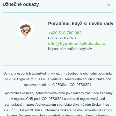
Užitečné odkazy
Poradíme, když si nevíte rady
+420 518 700 963
Po-Pá: 9:00 - 16:00
info@hypotecnikalkulacka.cz
Napsat nám můžete kdykoliv
Ochrana osobních údajů
Podmínky užití - všeobecné obchodní podmínky
© 2026 Hypo na míru s.r.o. je vedená u Městského soudu v Praze pod
spisovou značkou C 269834, IČO: 05736501.
Spotřebitelské úvěry zprostředkováváme jako vázaný zástupce zapsaný
v registru ČNB pod IČO: 05736501 a zároveň registrovaný pod
Samostatným zprostředkovatelem spotřebitelských úvěrů Broker Trust,
a.s. IČO: 26439719. Bližší informace získáte na www.brokertrust.cz/pro-
klienty. Pojistné produkty zprostředkováváme jako vázaný zástupce