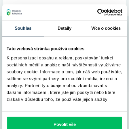
Výhodné
úrokové sazby na trhu
Ušetříme
vám čas i peníze
Souhlas
Detaily
Více o cookies
Zvládneme i
100% hypotéku
Jsme
ověření partneři
nejznámějších bank
Tato webová stránka používá cookies
Spočítat hypotéku
K personalizaci obsahu a reklam, poskytování funkcí
sociálních médií a analýze naší návštěvnosti využíváme
soubory cookie. Informace o tom, jak náš web používáte,
sdílíme se svými partnery pro sociální média, inzerci a
analýzy. Partneři tyto údaje mohou zkombinovat s
dalšími informacemi, které jste jim poskytli nebo které
získali v důsledku toho, že používáte jejich služby.
Co říkají klienti
4.8
Povolit vše