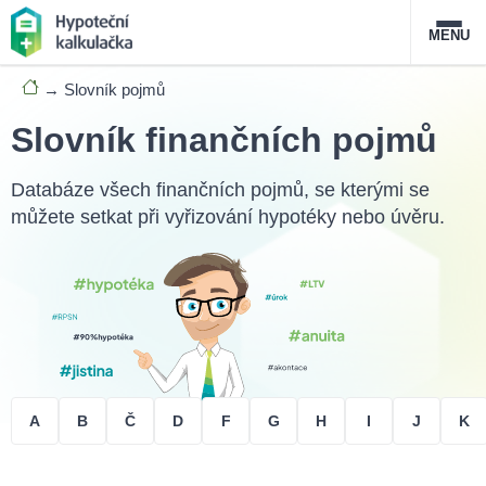
MENU
→
Slovník pojmů
Nabídka hypoték
Slovník finančních pojmů
Magazín
Databáze všech finančních pojmů, se kterými se
můžete setkat při vyřizování hypotéky nebo úvěru.
Průvodce hypotékami
O službě
FAQ
Slovník pojmů
Kontakt
A
B
Č
D
F
G
H
I
J
K