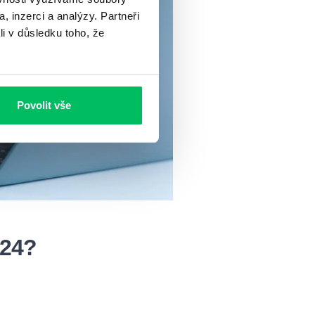
, inzerci a analýzy. Partneři
li v důsledku toho, že
Povolit vše
024?