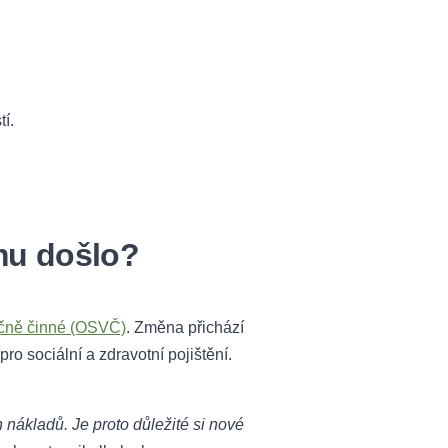
í.
mu došlo?
čně činné (OSVČ)
. Změna přichází
pro sociální a zdravotní pojištění.
h nákladů. Je proto důležité si nové