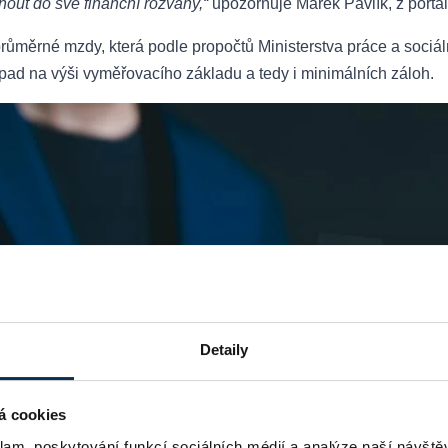
nout do své finanční rozvahy,“
upozorňuje Marek Pavlík, z portá
růměrné mzdy, která podle propočtů Ministerstva práce a sociál
pad na výši vyměřovacího základu a tedy i minimálních záloh.
Detaily
á cookies
klam, poskytování funkcí sociálních médií a analýze naší návšt