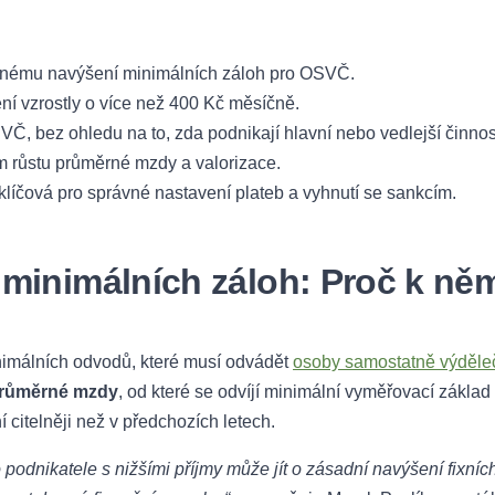
znému navýšení minimálních záloh pro OSVČ.
ní vzrostly o více než 400 Kč měsíčně.
, bez ohledu na to, zda podnikají hlavní nebo vedlejší činnost
 růstu průměrné mzdy a valorizace.
 klíčová pro správné nastavení plateb a vyhnutí se sankcím.
 minimálních záloh: Proč k ně
nimálních odvodů, které musí odvádět
osoby samostatně výděle
průměrné mzdy
, od které se odvíjí minimální vyměřovací základ 
 citelněji než v předchozích letech.
o podnikatele s nižšími příjmy může jít o zásadní navýšení fixníc