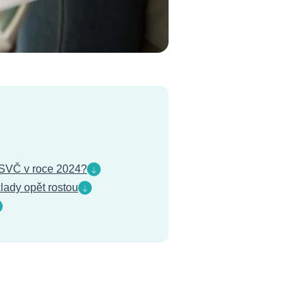
 OSVČ v roce 2024?
lady opět rostou