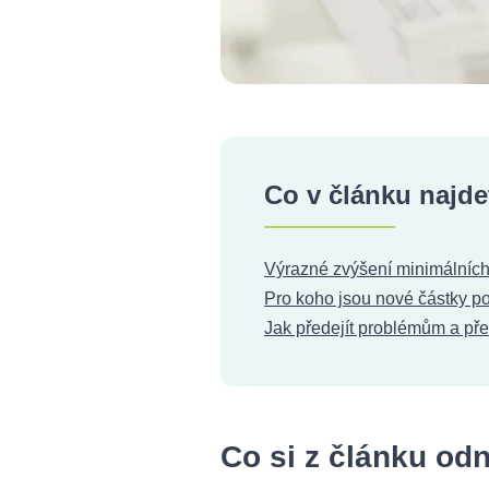
Co v článku najde
Výrazné zvýšení minimálních
Pro koho jsou nové částky pov
Jak předejít problémům a p
Co si z článku od