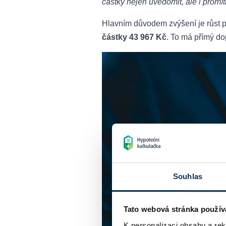
částky nejen uvědomit, ale i promít
Hlavním důvodem zvýšení je růst p
částky 43 967 Kč
. To má přímý do
Souhlas
Tato webová stránka použív
K personalizaci obsahu a re