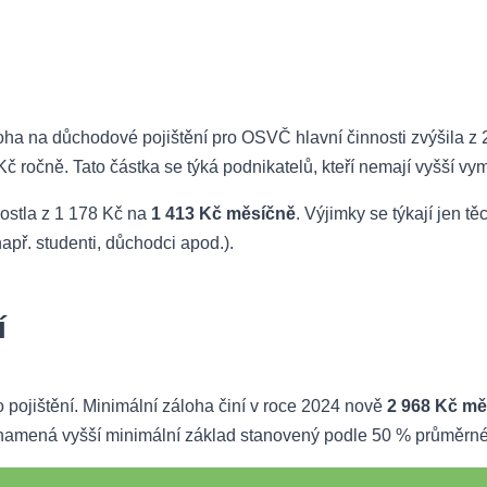
oha na důchodové pojištění pro OSVČ hlavní činnosti zvýšila z
Kč ročně. Tato částka se týká podnikatelů, kteří nemají vyšší v
rostla z 1 178 Kč na
1 413 Kč měsíčně
. Výjimky se týkají jen t
apř. studenti, důchodci apod.).
í
 pojištění. Minimální záloha činí v roce 2024 nově
2 968 Kč mě
a znamená vyšší minimální základ stanovený podle 50 % průměrn