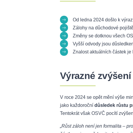
Od ledna 2024 došlo k výra
Zálohy na důchodové pojiště
Změny se dotknou všech OSVČ
Vyšší odvody jsou důsledkem
Znalost aktuálních částek je
Výrazné zvýšení
V roce 2024 se opět mění výše mi
jako každoroční
důsledek růstu 
Tentokrát však OSVČ pocítí zvýšení
„Růst záloh není jen formalita – pr