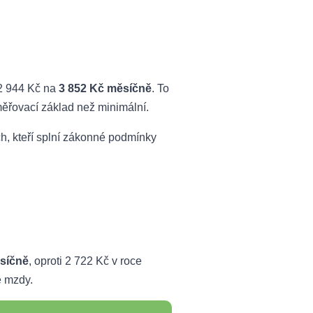
 2 944 Kč na
3 852 Kč měsíčně
. To
yměřovací základ než minimální.
ěch, kteří splní zákonné podmínky
síčně
, oproti 2 722 Kč v roce
é mzdy.