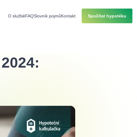
O službě
FAQ
Slovník pojmů
Kontakt
Spočítat hypotéku
 2024: