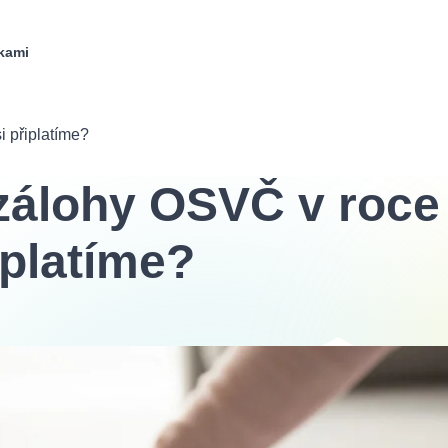
kami
i připlatíme?
zálohy OSVČ v roce
iplatíme?