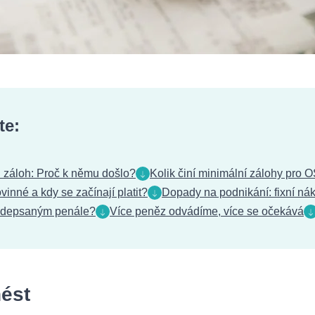
te:
 záloh: Proč k němu došlo?
Kolik činí minimální zálohy pro
inné a kdy se začínají platit?
Dopady na podnikání: fixní nák
ředepsaným penále?
Více peněz odvádíme, více se očekává
nést