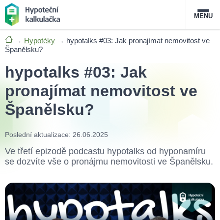
MENU
→
Hypotéky
→
hypotalks #03: Jak pronajímat nemovitost ve
Nabídka hypoték
Španělsku?
hypotalks #03: Jak
Magazín
pronajímat nemovitost ve
Průvodce hypotékami
Španělsku?
O službě
FAQ
Slovník pojmů
Kontakt
Poslední aktualizace: 26.06.2025
Ve třetí epizodě podcastu hypotalks od hyponamíru
se dozvíte vše o pronájmu nemovitosti ve Španělsku.