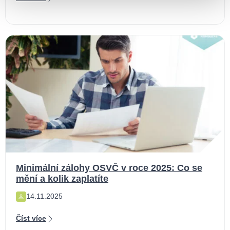
Minimální zálohy OSVČ v roce 2025: Co se
mění a kolik zaplatíte
14.11.2025
Číst více