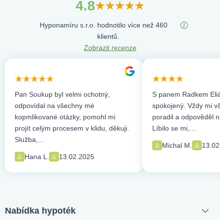
4.8
Hyponamíru s.r.o. hodnotilo více než 460
klientů.
Zobrazit recenze
Pan Soukup byl velmi ochotný,
S panem Radkem Eliá
odpovídal na všechny mé
spokojený. Vždy mi vše
kopmlikované otázky, pomohl mi
poradil a odpověděl n
projít celým procesem v klidu, děkuji.
Líbilo se mi,…
Služba,…
Michal M.
13.02
Hana L.
13.02.2025
Nabídka hypoték