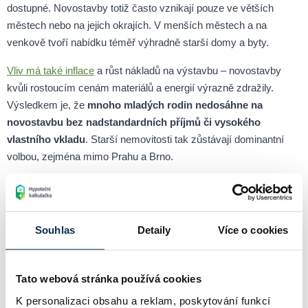
dostupné. Novostavby totiž často vznikají pouze ve větších
městech nebo na jejich okrajích. V menších městech a na
venkově tvoří nabídku téměř výhradně starší domy a byty.
Vliv má také inflace
a růst nákladů na výstavbu – novostavby
kvůli rostoucím cenám materiálů a energií výrazně zdražily.
Výsledkem je, že
mnoho mladých rodin nedosáhne na
novostavbu bez nadstandardních příjmů či vysokého
vlastního vkladu
. Starší nemovitosti tak zůstávají dominantní
volbou, zejména mimo Prahu a Brno.
Nenechte si ujít klíčové novinky z hypotečního a realitního
trhu – pro investory, kupující i profesionály.
Souhlas
Detaily
Více o cookies
Přihlásit
Tato webová stránka používá cookies
K personalizaci obsahu a reklam, poskytování funkcí