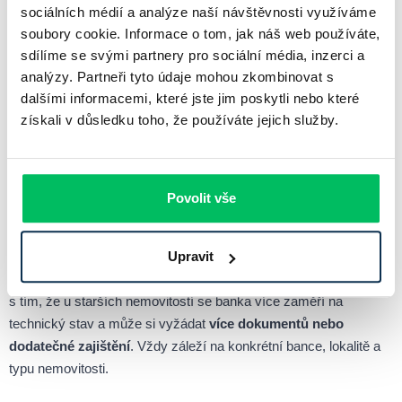
Novostavba, nebo starší? Záleží
sociálních médií a analýze naší návštěvnosti využíváme
soubory cookie. Informace o tom, jak náš web používáte,
na prioritách
sdílíme se svými partnery pro sociální média, inzerci a
analýzy. Partneři tyto údaje mohou zkombinovat s
dalšími informacemi, které jste jim poskytli nebo které
Neexistuje univerzální odpověď na otázku, zda je lepší koupit
získali v důsledku toho, že používáte jejich služby.
novostavbu nebo starší nemovitost. Pokud hledáte bydlení bez
kompromisů, s minimálními provozními náklady a moderní
výbavou, a jste ochotni za to zaplatit, novostavba je ideální.
Jestliže však preferujete
větší prostor, lepší dostupnost,
Povolit vše
možnost úprav podle sebe a nižší pořizovací cenu
, pak vám
bude lépe vyhovovat starší byt nebo dům.
Upravit
Hypoteční financování je dnes možné u obou variant
, ale počítejte
s tím, že u starších nemovitostí se banka více zaměří na
technický stav a může si vyžádat
více dokumentů nebo
dodatečné zajištění
. Vždy záleží na konkrétní bance, lokalitě a
typu nemovitosti.