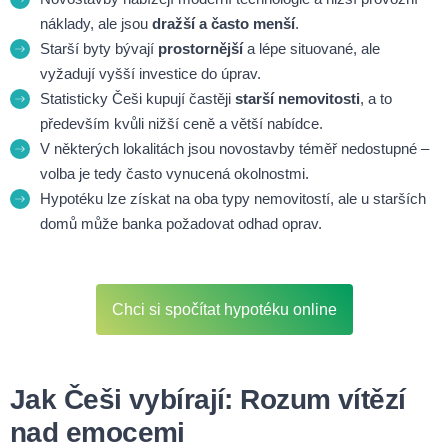
náklady, ale jsou
dražší a často menší
.
Starší byty bývají
prostornější
a lépe situované, ale
vyžadují vyšší investice do úprav.
Statisticky Češi kupují častěji
starší nemovitosti
, a to
především kvůli nižší ceně a větší nabídce.
V některých lokalitách jsou novostavby téměř nedostupné –
volba je tedy často vynucená okolnostmi.
Hypotéku lze získat na oba typy nemovitostí, ale u starších
domů může banka požadovat odhad oprav.
Chci si spočítat hypotéku online
Jak Češi vybírají: Rozum vítězí
nad emocemi