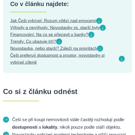
Co v článku najdete:
Jak Češi vybírají: Rozum vítězí nad emocemi
Výhody a nevýhody: Novostavby vs. starší byty
Financování: Na co se připravit u banky?
Trendy: Co ukazuje trh?
Novostavba, nebo starší? Záleží na prioritách
Češi preferují dostupnost a prostor, novostavby si
vybírají cíleně
Co si z článku odnést
Češi se při koupi nemovitosti stále častěji rozhodují podle
dostupnosti
a
lokality
, nikoli pouze podle stáří objektu.
Novostavby nabízejí moderní technologie a nižší provozní