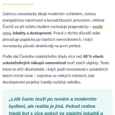
Zatímco novostavby lákají moderním vzhledem, nízkou
energetickou náročností a bezúdržbovým provozem, většina
Čechů se při výběru bydlení rozhoduje pragmaticky –
podle
ceny
, lokality a dostupnosti
. Právě z těchto důvodů stále
převažuje poptávka po starších nemovitostech, i když
novostavby působí atraktivněji na první pohled.
Podle dat Českého statistického úřadu více než
60 % všech
uskutečněných nákupů nemovitostí
tvoří starší objekty. Tento
trend se drží dlouhodobě, i když podíl novostaveb v posledních
letech mírně roste – zejména ve velkých městech, kde
developerské projekty častěji rozšiřují nabídku.
„Lidé často touží po novém a moderním
bydlení, ale realita je jiná. Pokud rodina
hledá byt s více pokoji ve stabilní lokalitě a