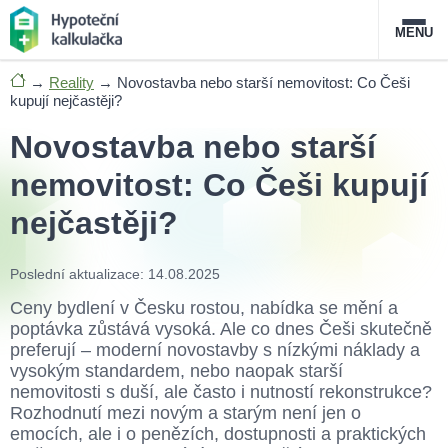
MENU
→
Reality
→
Novostavba nebo starší nemovitost: Co Češi
Nabídka hypoték
kupují nejčastěji?
Novostavba nebo starší
Magazín
nemovitost: Co Češi kupují
Průvodce hypotékami
nejčastěji?
O službě
FAQ
Slovník pojmů
Kontakt
Poslední aktualizace: 14.08.2025
Ceny bydlení v Česku rostou, nabídka se mění a
poptávka zůstává vysoká. Ale co dnes Češi skutečně
preferují – moderní novostavby s nízkými náklady a
vysokým standardem, nebo naopak starší
nemovitosti s duší, ale často i nutností rekonstrukce?
Rozhodnutí mezi novým a starým není jen o
emocích, ale i o penězích, dostupnosti a praktických