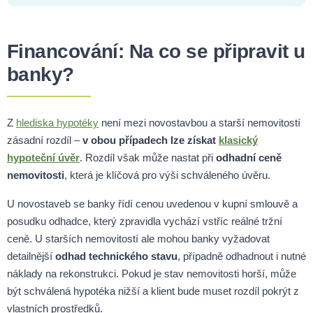
Financování: Na co se připravit u
banky?
Z
hlediska hypotéky
není mezi novostavbou a starší nemovitostí
zásadní rozdíl –
v obou případech lze získat
klasický
hypoteční úvěr
. Rozdíl však může nastat při
odhadní ceně
nemovitosti
, která je klíčová pro výši schváleného úvěru.
U novostaveb se banky řídí cenou uvedenou v kupní smlouvě a
posudku odhadce, který zpravidla vychází vstříc reálné tržní
ceně. U starších nemovitostí ale mohou banky vyžadovat
detailnější
odhad technického stavu
, případně odhadnout i nutné
náklady na rekonstrukci. Pokud je stav nemovitosti horší, může
být schválená hypotéka nižší a klient bude muset rozdíl pokrýt z
vlastních prostředků.