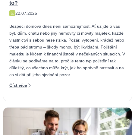
to?
22.07.2025
Bezpečí domova dnes není samozřejmost. Ať už jde o váš
byt, dům, chatu nebo jiný nemovitý či movitý majetek, každé
vlastnictví s sebou nese rizika. Požár, vytopení, krádež nebo
třeba pád stromu – škody mohou být likvidační. Pojištění
majetku je klíčem k finanční jistotě v nečekaných situacích. V
článku se podíváme na to, proč je tento typ pojištění tak
důležitý, co všechno může krýt, jak ho správně nastavit a na
co si dát při jeho sjednání pozor.
Číst více