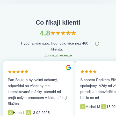
Co říkají klienti
4.8
Hyponamíru s.r.o. hodnotilo více než 460
klientů.
Zobrazit recenze
Pan Soukup byl velmi ochotný,
S panem Radkem Eliá
odpovídal na všechny mé
spokojený. Vždy mi vše
kopmlikované otázky, pomohl mi
poradil a odpověděl n
projít celým procesem v klidu, děkuji.
Líbilo se mi,…
Služba,…
Michal M.
13.02
Hana L.
13.02.2025