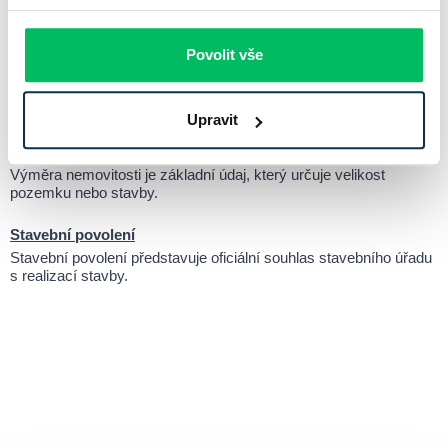
pozemku a tvoří nezbytný předpoklad pro jeho napojení na
veřejné zdroje energií, vody či komunikace.
Povolit vše
Plocha zastavěná
Zastavěná plocha je klíčovým pojmem nejen ve stavebnictví, ale i
při prodeji nemovitostí nebo výpočtu daně z nemovitosti.
Upravit
Výměra nemovitosti
Výměra nemovitosti je základní údaj, který určuje velikost
pozemku nebo stavby.
Stavební povolení
Stavební povolení představuje oficiální souhlas stavebního úřadu
s realizací stavby.