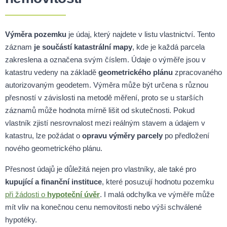
Výměra pozemku
je údaj, který najdete v listu vlastnictví. Tento
záznam
je součástí katastrální mapy
, kde je každá parcela
zakreslena a označena svým číslem. Údaje o výměře jsou v
katastru vedeny na základě
geometrického plánu
zpracovaného
autorizovaným geodetem. Výměra může být určena s různou
přesností v závislosti na metodě měření, proto se u starších
záznamů může hodnota mírně lišit od skutečnosti. Pokud
vlastník zjistí nesrovnalost mezi reálným stavem a údajem v
katastru, lze požádat o
opravu výměry parcely
po předložení
nového geometrického plánu.
Přesnost údajů je důležitá nejen pro vlastníky, ale také pro
kupující a finanční instituce
, které posuzují hodnotu pozemku
při žádosti o
hypoteční úvěr
. I malá odchylka ve výměře může
mít vliv na konečnou cenu nemovitosti nebo výši schválené
hypotéky.