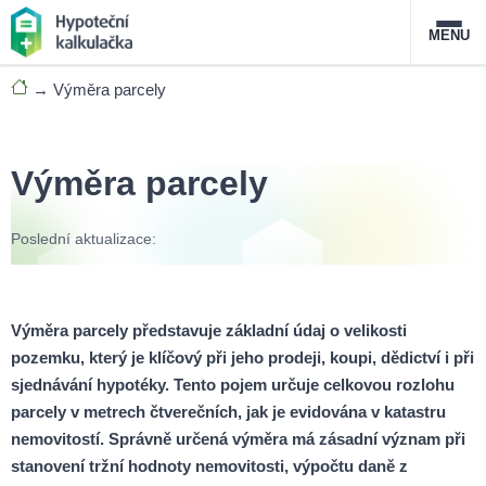
MENU
→
Výměra parcely
Nabídka hypoték
Magazín
Výměra parcely
Průvodce hypotékami
Poslední aktualizace:
O službě
FAQ
Slovník pojmů
Kontakt
Výměra parcely představuje základní údaj o velikosti
pozemku, který je klíčový při jeho prodeji, koupi, dědictví i při
sjednávání hypotéky. Tento pojem určuje celkovou rozlohu
parcely v metrech čtverečních, jak je evidována v katastru
nemovitostí. Správně určená výměra má zásadní význam při
stanovení tržní hodnoty nemovitosti, výpočtu daně z