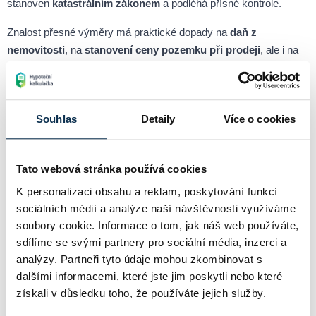
stanoven
katastrálním zákonem
a podléhá přísné kontrole.
Znalost přesné výměry má praktické dopady na
daň z
nemovitosti
, na
stanovení ceny pozemku při prodeji
, ale i na
plánování výstavby. Výměra parcely tedy není pouze technický
údaj, ale
zásadní faktor při každém právním a finančním
úkonu
spojeném s nemovitostí. Každý vlastník by měl mít
Souhlas
Detaily
Více o cookies
přehled o tom, jaká je aktuální výměra jeho pozemku a zda
odpovídá realitě i údajům v katastru.
Tato webová stránka používá cookies
Chci si spočítat hypotéku online
K personalizaci obsahu a reklam, poskytování funkcí
sociálních médií a analýze naší návštěvnosti využíváme
soubory cookie. Informace o tom, jak náš web používáte,
Související pojmy
sdílíme se svými partnery pro sociální média, inzerci a
analýzy. Partneři tyto údaje mohou zkombinovat s
dalšími informacemi, které jste jim poskytli nebo které
získali v důsledku toho, že používáte jejich služby.
Inženýrské sítě
Inženýrské sítě představují základní infrastrukturu každého