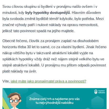
Svou cílovou skupinu si bydlení v pronájmu našlo ovšem i v
minulosti, kdy
byly hypotéky dostupnější
. Hlavním důvodem
byla svoboda změnit bydliště téměř kdykoliv, bylo potřeba. Mezi
značné výhody patří i nulové náklady na opravu nemovitosti,
jelikož tato povinnost spadá na jejího majitele.
Obecně řečeno, člověk za pronájem zaplatí na dlouhodobém
horizontu třeba 30 let to samé, co za vlastní bydlení. Jinak řečeno
nákup většího bytu v takzvaně atraktivní lokalitě vyjde na
splátkách hypotéky vždy dráž než nájem stejně velkého bytu ve
stejně atraktivní lokalitě. U pronájmu mu přitom odpadá povinnost
platit náklady na úvěr.
Víte,
jaké máte jako pronajímatel práva a povinnosti?