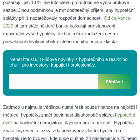
požadují i jen 10 %, ale tuto úlevu promítnou ve vyšší úrokové
sazbě. Jinou podmínkou je mít dostatečný příjem, aby hypotéční
splátky příliš nezatěžovaly rozpočet domácnosti.
Od července
2020
přitom stále některé banky kalkulují pro stanovení
maximální výše hypotéky, že tzv. roční zadlužení nesmí
přesáhnout devítinásobek čistého ročního příjmu klienta.
Nenechte si ujít klíčové novinky z hypotečního a realitního
trhu – pro investory, kupující i profesionály.
Přihlásit
Zatímco u nájmu je většinou nutné řešit pouze finance na nejbližší
měsíce, hypotéka značí povinnost dlouhodobě splácet
hypoteční
úvěr
na konkrétní nemovitost. A jenom tím to nekončí. Hypotéka
značí i vyřešení otázky, zda pořizované vlastní bydlení na
hypotéku je to bydlení, kde bude dlužník žít následujících 20 nebo