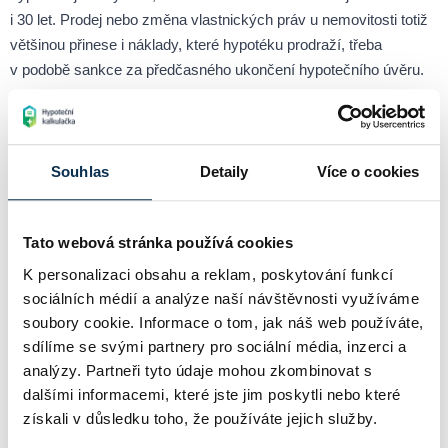
i 30 let. Prodej nebo změna vlastnických práv u nemovitosti totiž
většinou přinese i náklady, které hypotéku prodraží, třeba
v podobě sankce za předčasného ukončení hypotečního úvěru.
Dále je třeba vědět, že úroky u hypoték nejsou jenom nízké a
v čase kolísají, na druhou stranu ceny nájemního bydlení i na to
reagují, stejně jako kopírují ceny na realitním trhu, aktuálně jsou
Souhlas
Detaily
Více o cookies
tedy vůči průměrnému příjmu v ČR na závratných úrovních.
Svou roli tu hraje i trh sdílené ekonomiky, v němž systémy jako
například Airbnb, jsou sto při výhodné lokalitě až ztrojnásobit
Tato webová stránka používá cookies
příjem z pronájmu, což se samozřejmě projevuje i v cenách
K personalizaci obsahu a reklam, poskytování funkcí
ostatního nájemního bydlení ve vybraných lokalitách.
sociálních médií a analýze naší návštěvnosti využíváme
soubory cookie. Informace o tom, jak náš web používáte,
Chci si spočítat hypotéku online
sdílíme se svými partnery pro sociální média, inzerci a
analýzy. Partneři tyto údaje mohou zkombinovat s
dalšími informacemi, které jste jim poskytli nebo které
získali v důsledku toho, že používáte jejich služby.