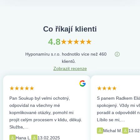
Co říkají klienti
4.8
Hyponamíru s.r.o. hodnotilo více než 460
klientů.
Zobrazit recenze
Pan Soukup byl velmi ochotný,
S panem Radkem Eliá
odpovídal na všechny mé
spokojený. Vždy mi vše
kopmlikované otázky, pomohl mi
poradil a odpověděl n
projít celým procesem v klidu, děkuji.
Líbilo se mi,…
Služba,…
Michal M.
13.02
Hana L.
13.02.2025