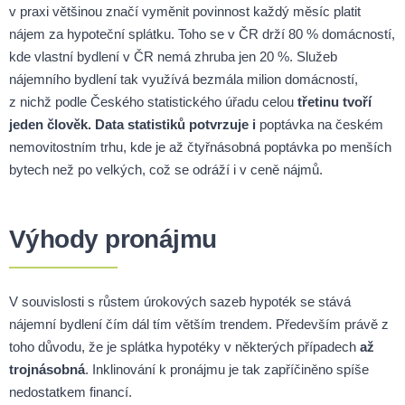
v praxi většinou značí vyměnit povinnost každý měsíc platit
nájem za hypoteční splátku. Toho se v ČR drží 80 % domácností,
kde vlastní bydlení v ČR nemá zhruba jen 20 %. Služeb
nájemního bydlení tak využívá bezmála milion domácností,
z nichž podle Českého statistického úřadu celou
třetinu tvoří
jeden člověk. Data statistiků potvrzuje i
poptávka na českém
nemovitostním trhu, kde je až čtyřnásobná poptávka po menších
bytech než po velkých, což se odráží i v ceně nájmů.
Výhody pronájmu
V souvislosti s růstem úrokových sazeb hypoték se stává
nájemní bydlení čím dál tím větším trendem. Především právě z
toho důvodu, že je splátka hypotéky v některých případech
až
trojnásobná
. Inklinování k pronájmu je tak zapříčiněno spíše
nedostatkem financí.