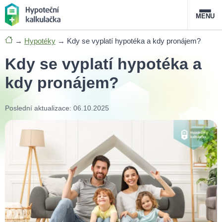
MENU
→
Hypotéky
→
Kdy se vyplatí hypotéka a kdy pronájem?
Nabídka hypoték
Kdy se vyplatí hypotéka a
Magazín
kdy pronájem?
Průvodce hypotékami
Poslední aktualizace: 06.10.2025
O službě
FAQ
Slovník pojmů
Kontakt